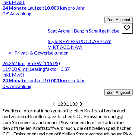
inkl. MwSt.
24
Monate
Laufzeit
10.000 km
pro Jahr
0 € Anzahlung
Zum Angebot
Seat Arona | Benzin Schaltgetriebe
Style KEYLESS PDC CARPLAY
VIRT ACC NAVI
Privat- & Gewerbekunden
26.262 km | 85 kW (116 PS)
119,00 €
mtl.
Leasingfaktor
:
0.37
inkl. MwSt.
24
Monate
Laufzeit
10.000 km
pro Jahr
0 € Anzahlung
Zum Angebot
1
2
3
…
133
*
Weitere Informationen zum offiziellen Kraftstoffverbrauch
und zu den offiziellen spezifischen CO₂-Emissionen und ggf.
zum Stromverbrauch neuer Pkw können dem Leitfaden über
den offiziellen Kraftstoffverbrauch, die offiziellen spezifischen
CO₂-Emissionen und den offiziellen Stromverbrauch neuer Pkw