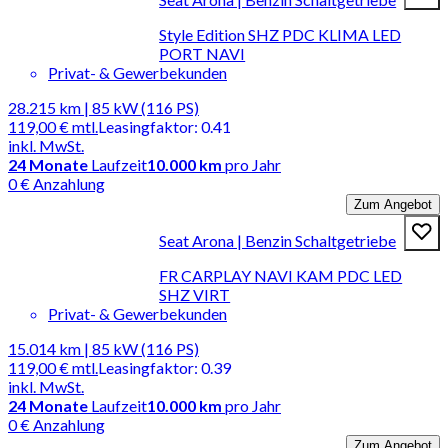
Style Edition SHZ PDC KLIMA LED
PORT NAVI
Privat- & Gewerbekunden
28.215 km | 85 kW (116 PS)
119,00 €
mtl.
Leasingfaktor
:
0.41
inkl. MwSt.
24
Monate
Laufzeit
10.000 km
pro Jahr
0 € Anzahlung
Zum Angebot
Seat Arona | Benzin Schaltgetriebe
FR CARPLAY NAVI KAM PDC LED
SHZ VIRT
Privat- & Gewerbekunden
15.014 km | 85 kW (116 PS)
119,00 €
mtl.
Leasingfaktor
:
0.39
inkl. MwSt.
24
Monate
Laufzeit
10.000 km
pro Jahr
0 € Anzahlung
Zum Angebot