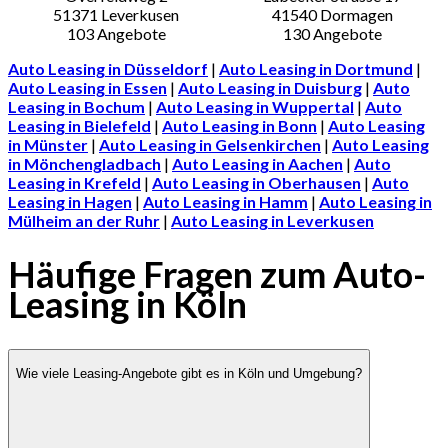
Auto Leasing in Düsseldorf
|
Auto Leasing in Dortmund
|
Auto Leasing in Essen
|
Auto Leasing in Duisburg
|
Auto
Leasing in Bochum
|
Auto Leasing in Wuppertal
|
Auto
Leasing in Bielefeld
|
Auto Leasing in Bonn
|
Auto Leasing
in Münster
|
Auto Leasing in Gelsenkirchen
|
Auto Leasing
in Mönchengladbach
|
Auto Leasing in Aachen
|
Auto
Leasing in Krefeld
|
Auto Leasing in Oberhausen
|
Auto
Leasing in Hagen
|
Auto Leasing in Hamm
|
Auto Leasing in
Mülheim an der Ruhr
|
Auto Leasing in Leverkusen
Häufige Fragen zum Auto-
Leasing in Köln
Wie viele Leasing-Angebote gibt es in Köln und Umgebung?