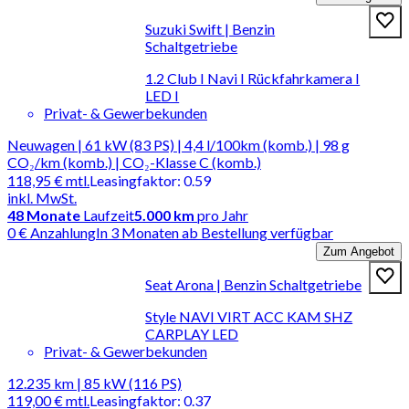
Suzuki Swift | Benzin
Schaltgetriebe
1.2 Club I Navi I Rückfahrkamera I
LED I
Privat- & Gewerbekunden
Neuwagen | 61 kW (83 PS) | 4,4 l/100km (komb.) | 98 g
CO₂/km (komb.) | CO₂-Klasse C (komb.)
118,95 €
mtl.
Leasingfaktor
:
0.59
inkl. MwSt.
48
Monate
Laufzeit
5.000 km
pro Jahr
0 € Anzahlung
In 3 Monaten ab Bestellung verfügbar
Zum Angebot
Seat Arona | Benzin Schaltgetriebe
Style NAVI VIRT ACC KAM SHZ
CARPLAY LED
Privat- & Gewerbekunden
12.235 km | 85 kW (116 PS)
119,00 €
mtl.
Leasingfaktor
:
0.37