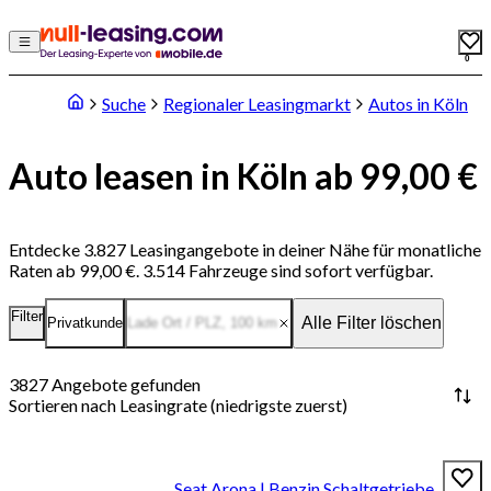
0
Suche
Regionaler Leasingmarkt
Autos in Köln
Auto leasen in Köln ab 99,00 €
Entdecke 3.827 Leasingangebote in deiner Nähe für monatliche
Raten ab 99,00 €. 3.514 Fahrzeuge sind sofort verfügbar.
Filter
Alle Filter löschen
Privatkunde
Lade Ort / PLZ
,
100
km
3827
Angebote gefunden
Sortieren nach
Leasingrate (niedrigste zuerst)
Seat Arona | Benzin Schaltgetriebe