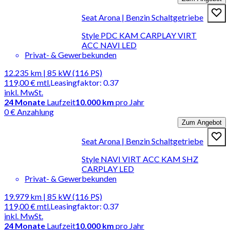
Seat Arona | Benzin Schaltgetriebe
Style PDC KAM CARPLAY VIRT
ACC NAVI LED
Privat- & Gewerbekunden
12.235 km | 85 kW (116 PS)
119,00 €
mtl.
Leasingfaktor
:
0.37
inkl. MwSt.
24
Monate
Laufzeit
10.000 km
pro Jahr
0 € Anzahlung
Zum Angebot
Seat Arona | Benzin Schaltgetriebe
Style NAVI VIRT ACC KAM SHZ
CARPLAY LED
Privat- & Gewerbekunden
19.979 km | 85 kW (116 PS)
119,00 €
mtl.
Leasingfaktor
:
0.37
inkl. MwSt.
24
Monate
Laufzeit
10.000 km
pro Jahr