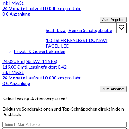
inkl. MwSt.
24
Monate
Laufzeit
10.000 km
pro Jahr
0 € Anzahlung
Zum Angebot
Seat Ibiza | Benzin Schaltgetriebe
1.0 TSI FR KEYLESS PDC NAVI
FACEL. LED
Privat- & Gewerbekunden
24.020 km | 85 kW (116 PS)
119,00 €
mtl.
Leasingfaktor
:
0.42
inkl. MwSt.
24
Monate
Laufzeit
10.000 km
pro Jahr
0 € Anzahlung
Zum Angebot
Keine Leasing-Aktion verpassen!
Exklusive Sonderaktionen und Top-Schnäppchen direkt in dein
Postfach.