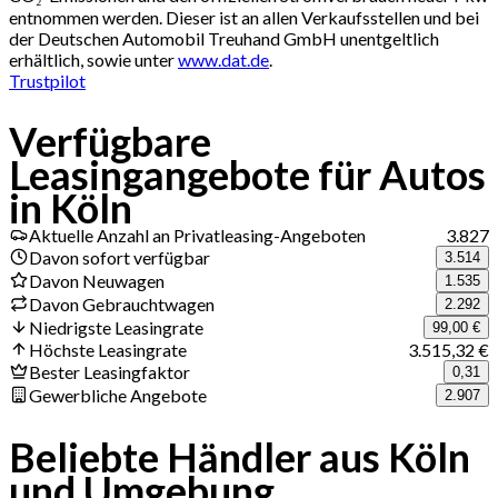
entnommen werden. Dieser ist an allen Verkaufsstellen und bei
der Deutschen Automobil Treuhand GmbH unentgeltlich
erhältlich, sowie unter
www.dat.de
.
Trustpilot
Verfügbare
Leasingangebote für Autos
in Köln
Aktuelle Anzahl an Privatleasing-Angeboten
3.827
Davon sofort verfügbar
3.514
Davon Neuwagen
1.535
Davon Gebrauchtwagen
2.292
Niedrigste Leasingrate
99,00 €
Höchste Leasingrate
3.515,32 €
Bester Leasingfaktor
0,31
Gewerbliche Angebote
2.907
Beliebte Händler aus Köln
und Umgebung