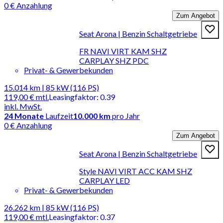
0 € Anzahlung
Zum Angebot
Seat Arona | Benzin Schaltgetriebe
FR NAVI VIRT KAM SHZ
CARPLAY SHZ PDC
Privat- & Gewerbekunden
15.014 km | 85 kW (116 PS)
119,00 €
mtl.
Leasingfaktor
:
0.39
inkl. MwSt.
24
Monate
Laufzeit
10.000 km
pro Jahr
0 € Anzahlung
Zum Angebot
Seat Arona | Benzin Schaltgetriebe
Style NAVI VIRT ACC KAM SHZ
CARPLAY LED
Privat- & Gewerbekunden
26.262 km | 85 kW (116 PS)
119,00 €
mtl.
Leasingfaktor
:
0.37