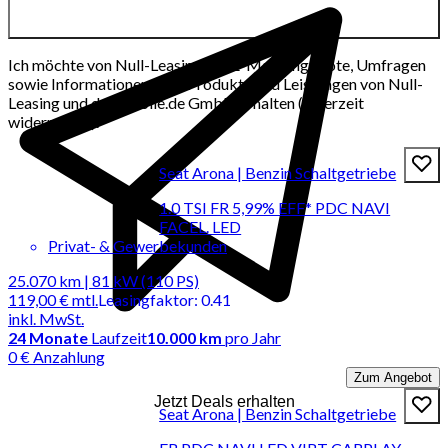
Ich möchte von Null-Leasing per E-Mail Angebote, Umfragen
sowie Informationen über Produkte und Leistungen von Null-
Leasing und der mobile.de GmbH erhalten (jederzeit
widerrufbar).
Seat Arona | Benzin Schaltgetriebe
1.0 TSI FR 5,99% EFF* PDC NAVI
FACEL. LED
Privat- & Gewerbekunden
25.070 km | 81 kW (110 PS)
119,00 €
mtl.
Leasingfaktor
:
0.41
inkl. MwSt.
24
Monate
Laufzeit
10.000 km
pro Jahr
0 € Anzahlung
Zum Angebot
Jetzt Deals erhalten
Seat Arona | Benzin Schaltgetriebe