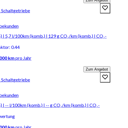
Zum Angebot
 Schaltgetriebe
rbekunden
) | 5,7 l/100km (komb.) | 129 g CO₂/km (komb.) | CO₂-
aktor
:
0.44
.000 km
pro Jahr
Zum Angebot
 Schaltgetriebe
rbekunden
 | -- l/100km (komb.) | -- g CO₂/km (komb.) | CO₂-
wertung
.000 km
pro Jahr