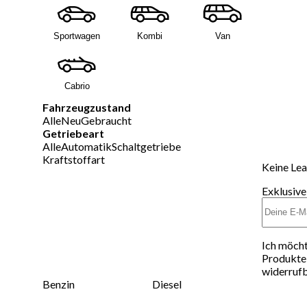
Sportwagen
Kombi
Van
Cabrio
Fahrzeugzustand
Alle
Neu
Gebraucht
Getriebeart
Alle
Automatik
Schaltgetriebe
Kraftstoffart
Keine Lea
Exklusive
Ich möcht
Produkte 
widerrufb
Benzin
Diesel