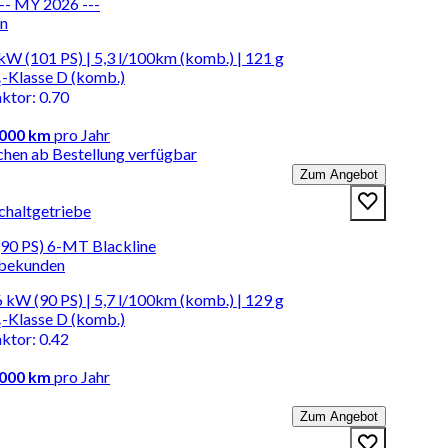
- MY 2026 ---
en
kW (101 PS) | 5,3 l/100km (komb.) | 121 g
-Klasse D (komb.)
aktor
:
0.70
.000 km
pro Jahr
chen ab Bestellung verfügbar
Zum Angebot
chaltgetriebe
(90 PS) 6-MT Blackline
rbekunden
 kW (90 PS) | 5,7 l/100km (komb.) | 129 g
-Klasse D (komb.)
aktor
:
0.42
.000 km
pro Jahr
Zum Angebot