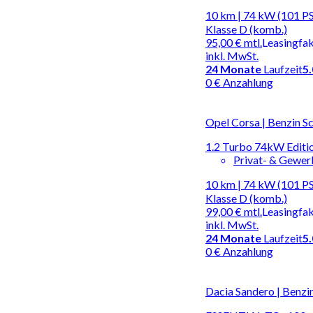
10 km | 74 kW (101 PS
Klasse D (komb.)
95,00 €
mtl.
Leasingfa
inkl. MwSt.
24
Monate
Laufzeit
5
0 € Anzahlung
Opel Corsa | Benzin S
1.2 Turbo 74kW Editio
Privat- & Gewe
10 km | 74 kW (101 PS
Klasse D (komb.)
99,00 €
mtl.
Leasingfa
inkl. MwSt.
24
Monate
Laufzeit
5
0 € Anzahlung
Dacia Sandero | Benzi