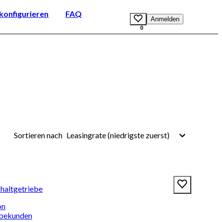
onfigurieren
FAQ
Anmelden
0
Leasingrate (niedrigste zuerst)
Sortieren nach
chaltgetriebe
on
rbekunden