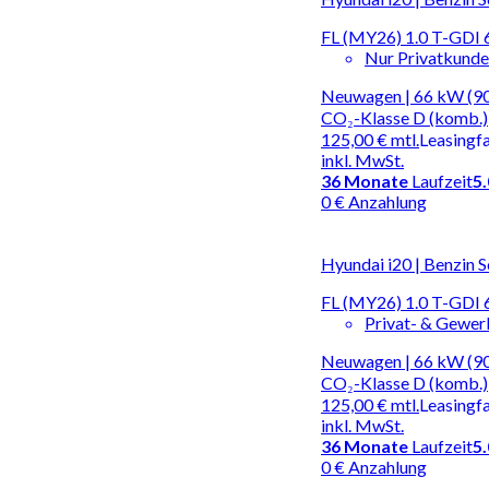
FL (MY26) 1.0 T-GDI
Nur Privatkund
Neuwagen | 66 kW (90 
CO₂-Klasse D (komb.)
125,00 €
mtl.
Leasingf
inkl. MwSt.
36
Monate
Laufzeit
5
0 € Anzahlung
Hyundai i20 | Benzin S
FL (MY26) 1.0 T-GDI
Privat- & Gewe
Neuwagen | 66 kW (90 
CO₂-Klasse D (komb.)
125,00 €
mtl.
Leasingf
inkl. MwSt.
36
Monate
Laufzeit
5
0 € Anzahlung