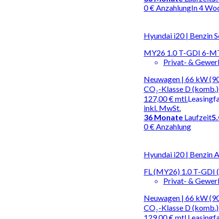
0 € Anzahlung
In 4 Wo
Hyundai i20 | Benzin S
MY26 1.0 T-GDI 6-M
Privat- & Gewe
Neuwagen | 66 kW (90 
CO₂-Klasse D (komb.)
127,00 €
mtl.
Leasingf
inkl. MwSt.
36
Monate
Laufzeit
5
0 € Anzahlung
Hyundai i20 | Benzin 
FL (MY26) 1.0 T-GDI 
Privat- & Gewe
Neuwagen | 66 kW (90 
CO₂-Klasse D (komb.)
129,00 €
mtl.
Leasingf