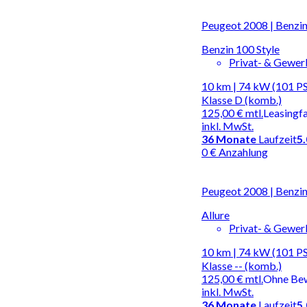
Peugeot 2008 | Benzin
Benzin 100 Style
Privat- & Gewe
10 km | 74 kW (101 PS
Klasse D (komb.)
125,00 €
mtl.
Leasingf
inkl. MwSt.
36
Monate
Laufzeit
5
0 € Anzahlung
Peugeot 2008 | Benzin
Allure
Privat- & Gewe
10 km | 74 kW (101 PS)
Klasse -- (komb.)
125,00 €
mtl.
Ohne Be
inkl. MwSt.
36
Monate
Laufzeit
5