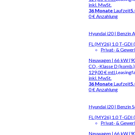
inkl. MwSt.
36
Monate
Laufzeit
5
0 € Anzahlung
Hyundai i20 | Benzin 
FL (MY26) 1.0 T-GDI 
Privat- & Gewe
Neuwagen | 66 kW (90 
CO₂-Klasse D (komb.)
129,00 €
mtl.
Leasingf
inkl. MwSt.
36
Monate
Laufzeit
5
0 € Anzahlung
Hyundai i20 | Benzin S
FL (MY26) 1.0 T-GDI
Privat- & Gewe
Neuwagen | 66 kW (90 