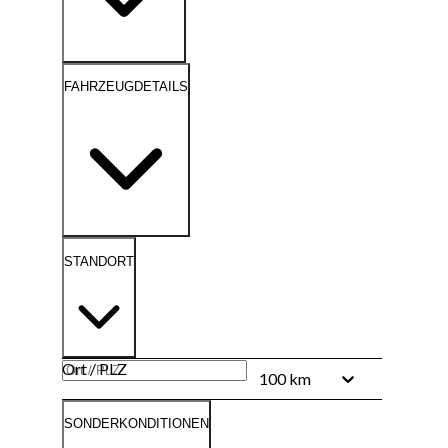
FAHRZEUGDETAILS
STANDORT
Ort / PLZ
100 km
SONDERKONDITIONEN