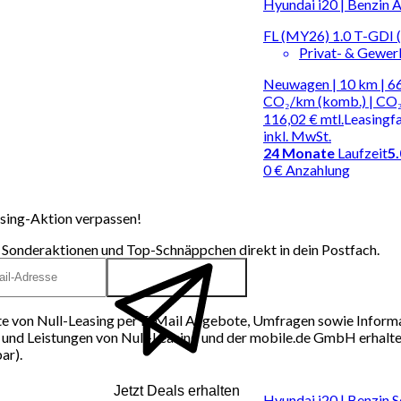
Hyundai i20 | Benzin 
FL (MY26) 1.0 T-GDI 
Privat- & Gewe
Neuwagen | 10 km | 66
CO₂/km (komb.) | CO₂
116,02 €
mtl.
Leasingf
inkl. MwSt.
24
Monate
Laufzeit
5
0 € Anzahlung
sing-Aktion verpassen!
 Sonderaktionen und Top-Schnäppchen direkt in dein Postfach.
e von Null-Leasing per E-Mail Angebote, Umfragen sowie Inform
und Leistungen von Null-Leasing und der mobile.de GmbH erhalten
ar).
Jetzt Deals erhalten
Hyundai i20 | Benzin S