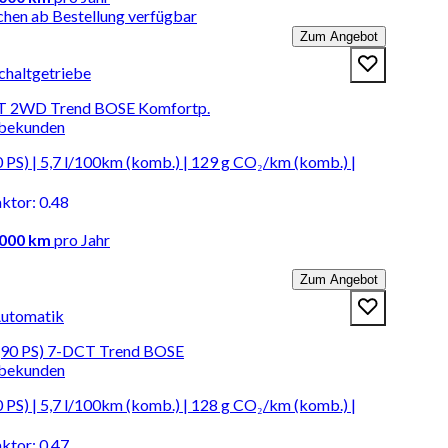
chen ab Bestellung verfügbar
Zum Angebot
chaltgetriebe
T 2WD Trend BOSE Komfortp.
rbekunden
PS) | 5,7 l/100km (komb.) | 129 g CO₂/km (komb.) |
aktor
:
0.48
.000 km
pro Jahr
Zum Angebot
Automatik
(90 PS) 7-DCT Trend BOSE
rbekunden
PS) | 5,7 l/100km (komb.) | 128 g CO₂/km (komb.) |
aktor
:
0.47