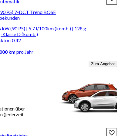
Automatik
(90 PS) 7-DCT Trend BOSE
rbekunden
 kW (90 PS) | 5,7 l/100km (komb.) | 128 g
-Klasse D (komb.)
aktor
:
0.42
.000 km
pro Jahr
Zum Angebot
ationen über
 (jederzeit
chaltgetriebe