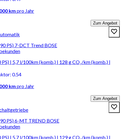
.000 km
pro Jahr
Zum Angebot
Automatik
(90 PS) 7-DCT Trend BOSE
rbekunden
PS) | 5,7 l/100km (komb.) | 128 g CO₂/km (komb.) |
aktor
:
0.54
.000 km
pro Jahr
Zum Angebot
chaltgetriebe
 (90 PS) 6-MT TREND BOSE
rbekunden
PS) | 5,7 l/100km (komb.) | 129 g CO₂/km (komb.) |