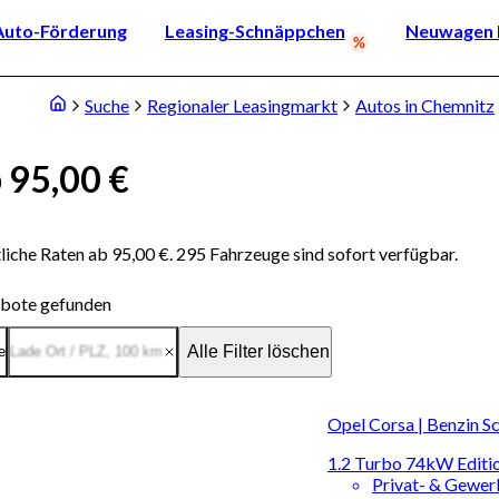
Auto-Förderung
Leasing-Schnäppchen
Neuwagen k
Suche
Regionaler Leasingmarkt
Autos in Chemnitz
 95,00 €
iche Raten ab 95,00 €. 295 Fahrzeuge sind sofort verfügbar.
bote gefunden
Alle Filter löschen
e
Lade Ort / PLZ
,
100
km
Opel Corsa | Benzin S
1.2 Turbo 74kW Editi
Privat- & Gewe