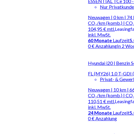
ESSENTIAL TCe 100 --
Nur Privatkund
Neuwagen | 0 km | 74 
CO₂/km (komb.) | CO₂
104,95 €
mtl.
Leasingf
inkl. MwSt.
60
Monate
Laufzeit
5
0 € Anzahlung
In 2 Wo
Hyundai i20 | Benzin S
FL (MY26) 1.0 T-GDI 
Privat- & Gewe
Neuwagen | 10 km | 66
CO₂/km (komb.) | CO₂
110,51 €
mtl.
Leasingf
inkl. MwSt.
24
Monate
Laufzeit
5
0 € Anzahlung