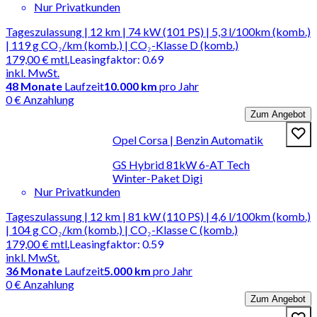
Nur Privatkunden
Tageszulassung | 12 km | 74 kW (101 PS) | 5,3 l/100km (komb.)
| 119 g CO₂/km (komb.) | CO₂-Klasse D (komb.)
179,00 €
mtl.
Leasingfaktor
:
0.69
inkl. MwSt.
48
Monate
Laufzeit
10.000 km
pro Jahr
0 € Anzahlung
Zum Angebot
Opel Corsa | Benzin Automatik
GS Hybrid 81kW 6-AT Tech
Winter-Paket Digi
Nur Privatkunden
Tageszulassung | 12 km | 81 kW (110 PS) | 4,6 l/100km (komb.)
| 104 g CO₂/km (komb.) | CO₂-Klasse C (komb.)
179,00 €
mtl.
Leasingfaktor
:
0.59
inkl. MwSt.
36
Monate
Laufzeit
5.000 km
pro Jahr
0 € Anzahlung
Zum Angebot