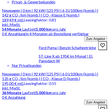
Privat- & Gewerbekunden
Neuwagen | 0 km | 92 kW (125 PS) | 6,3 l/100km (komb.) |
142 g CO₂/km (komb.) | CO₂-Klasse E (komb.)
189,49 €
mtl.
Leasingfaktor
:
0.81
inkl. MwSt.
54
Monate
Laufzeit
5.000 km
pro Jahr
0 € Anzahlung
In 4 Monaten ab Bestellung verfügbar
Zum Angebot
Ford Puma | Benzin Schaltgetriebe
ST-Line X ab 195€ im Monat ! El.
Panodach W
Nur Privatkunden
Neuwagen | 0 km | 92 kW (125 PS) | 6,0 l/100km (komb.) |
135 g CO₂/km (komb.) | CO₂-Klasse D (komb.)
195,00 €
mtl.
Leasingfaktor
:
0.55
inkl. MwSt.
36
Monate
Laufzeit
5.000 km
pro Jahr
0 € Anzahlung
Zum Angebot