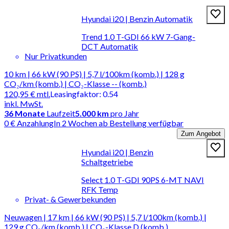
Hyundai i20 | Benzin Automatik
Trend 1.0 T-GDI 66 kW 7-Gang-
DCT Automatik
Nur Privatkunden
10 km | 66 kW (90 PS) | 5,7 l/100km (komb.) | 128 g
CO₂/km (komb.) | CO₂-Klasse -- (komb.)
120,95 €
mtl.
Leasingfaktor
:
0.54
inkl. MwSt.
36
Monate
Laufzeit
5.000 km
pro Jahr
0 € Anzahlung
In 2 Wochen ab Bestellung verfügbar
Zum Angebot
Hyundai i20 | Benzin
Schaltgetriebe
Select 1.0 T-GDI 90PS 6-MT NAVI
RFK Temp
Privat- & Gewerbekunden
Neuwagen | 17 km | 66 kW (90 PS) | 5,7 l/100km (komb.) |
129 g CO₂/km (komb.) | CO₂-Klasse D (komb.)