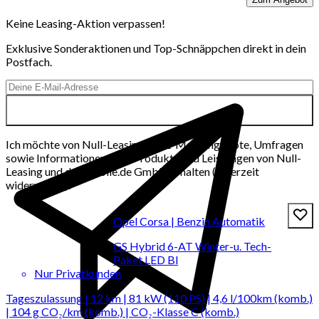
Keine Leasing-Aktion verpassen!
Exklusive Sonderaktionen und Top-Schnäppchen direkt in dein
Postfach.
Ich möchte von Null-Leasing per E-Mail Angebote, Umfragen
sowie Informationen über Produkte und Leistungen von Null-
Leasing und der mobile.de GmbH erhalten (jederzeit
widerrufbar).
Opel Corsa | Benzin Automatik
GS Hybrid 6-AT Winter-u. Tech-
Paket LED Bl
Nur Privatkunden
Tageszulassung | 12 km | 81 kW (110 PS) | 4,6 l/100km (komb.)
| 104 g CO₂/km (komb.) | CO₂-Klasse C (komb.)