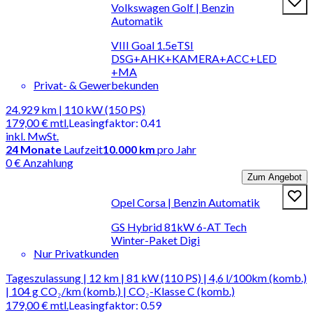
Volkswagen Golf | Benzin
Automatik
VIII Goal 1.5eTSI
DSG+AHK+KAMERA+ACC+LED
+MA
Privat- & Gewerbekunden
24.929 km | 110 kW (150 PS)
179,00 €
mtl.
Leasingfaktor
:
0.41
inkl. MwSt.
24
Monate
Laufzeit
10.000 km
pro Jahr
0 € Anzahlung
Zum Angebot
Opel Corsa | Benzin Automatik
GS Hybrid 81kW 6-AT Tech
Winter-Paket Digi
Nur Privatkunden
Tageszulassung | 12 km | 81 kW (110 PS) | 4,6 l/100km (komb.)
| 104 g CO₂/km (komb.) | CO₂-Klasse C (komb.)
179,00 €
mtl.
Leasingfaktor
:
0.59