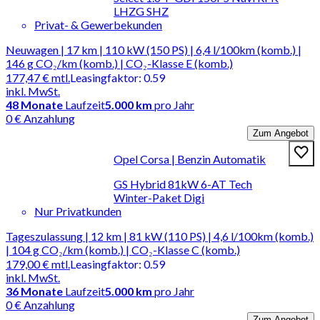
LHZG SHZ
Privat- & Gewerbekunden
Neuwagen | 17 km | 110 kW (150 PS) | 6,4 l/100km (komb.) |
146 g CO₂/km (komb.) | CO₂-Klasse E (komb.)
177,47 €
mtl.
Leasingfaktor
:
0.59
inkl. MwSt.
48
Monate
Laufzeit
5.000 km
pro Jahr
0 € Anzahlung
Zum Angebot
Opel Corsa | Benzin Automatik
GS Hybrid 81kW 6-AT Tech
Winter-Paket Digi
Nur Privatkunden
Tageszulassung | 12 km | 81 kW (110 PS) | 4,6 l/100km (komb.)
| 104 g CO₂/km (komb.) | CO₂-Klasse C (komb.)
179,00 €
mtl.
Leasingfaktor
:
0.59
inkl. MwSt.
36
Monate
Laufzeit
5.000 km
pro Jahr
0 € Anzahlung
Zum Angebot