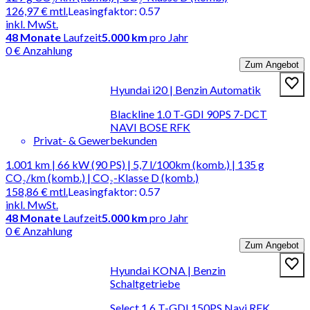
126,97 €
mtl.
Leasingfaktor
:
0.57
inkl. MwSt.
48
Monate
Laufzeit
5.000 km
pro Jahr
0 € Anzahlung
Zum Angebot
Hyundai i20 | Benzin Automatik
Blackline 1.0 T-GDI 90PS 7-DCT
NAVI BOSE RFK
Privat- & Gewerbekunden
1.001 km | 66 kW (90 PS) | 5,7 l/100km (komb.) | 135 g
CO₂/km (komb.) | CO₂-Klasse D (komb.)
158,86 €
mtl.
Leasingfaktor
:
0.57
inkl. MwSt.
48
Monate
Laufzeit
5.000 km
pro Jahr
0 € Anzahlung
Zum Angebot
Hyundai KONA | Benzin
Schaltgetriebe
Select 1.6 T-GDI 150PS Navi RFK