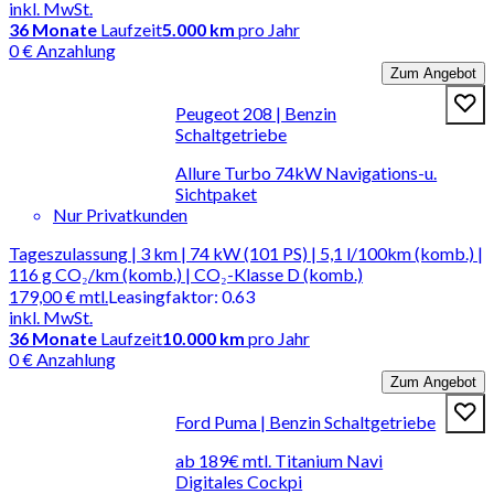
inkl. MwSt.
36
Monate
Laufzeit
5.000 km
pro Jahr
0 € Anzahlung
Zum Angebot
Peugeot 208 | Benzin
Schaltgetriebe
Allure Turbo 74kW Navigations-u.
Sichtpaket
Nur Privatkunden
Tageszulassung | 3 km | 74 kW (101 PS) | 5,1 l/100km (komb.) |
116 g CO₂/km (komb.) | CO₂-Klasse D (komb.)
179,00 €
mtl.
Leasingfaktor
:
0.63
inkl. MwSt.
36
Monate
Laufzeit
10.000 km
pro Jahr
0 € Anzahlung
Zum Angebot
Ford Puma | Benzin Schaltgetriebe
ab 189€ mtl. Titanium Navi
Digitales Cockpi