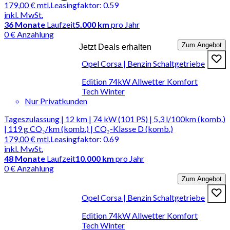
179,00 €
mtl.
Leasingfaktor
:
0.59
inkl. MwSt.
36
Monate
Laufzeit
5.000 km
pro Jahr
0 € Anzahlung
Zum Angebot
Jetzt Deals erhalten
Opel Corsa | Benzin Schaltgetriebe
Edition 74kW Allwetter Komfort
Tech Winter
Nur Privatkunden
Tageszulassung | 12 km | 74 kW (101 PS) | 5,3 l/100km (komb.)
| 119 g CO₂/km (komb.) | CO₂-Klasse D (komb.)
179,00 €
mtl.
Leasingfaktor
:
0.69
inkl. MwSt.
48
Monate
Laufzeit
10.000 km
pro Jahr
0 € Anzahlung
Zum Angebot
Opel Corsa | Benzin Schaltgetriebe
Edition 74kW Allwetter Komfort
Tech Winter