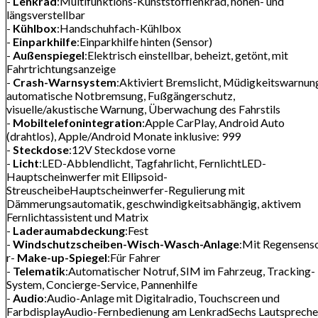
-
Lenkrad
:Multifunktions-Kunststofflenkrad, höhen- und
längsverstellbar
-
Kühlbox
:Handschuhfach-Kühlbox
-
Einparkhilfe
:Einparkhilfe hinten (Sensor)
-
Außenspiegel
:Elektrisch einstellbar, beheizt, getönt, mit
Fahrtrichtungsanzeige
-
Crash-Warnsystem
:Aktiviert Bremslicht, Müdigkeitswarnun
automatische Notbremsung, Fußgängerschutz,
visuelle/akustische Warnung, Überwachung des Fahrstils
-
Mobiltelefonintegration
:Apple CarPlay, Android Auto
(drahtlos), Apple/Android Monate inklusive: 999
-
Steckdose
:12V Steckdose vorne
-
Licht
:LED-Abblendlicht, Tagfahrlicht, FernlichtLED-
Hauptscheinwerfer mit Ellipsoid-
StreuscheibeHauptscheinwerfer-Regulierung mit
Dämmerungsautomatik, geschwindigkeitsabhängig, aktivem
Fernlichtassistent und Matrix
-
Laderaumabdeckung
:Fest
-
Windschutzscheiben-Wisch-Wasch-Anlage
:Mit Regensens
r-
Make-up-Spiegel
:Für Fahrer
-
Telematik
:Automatischer Notruf, SIM im Fahrzeug, Tracking-
System, Concierge-Service, Pannenhilfe
-
Audio
:Audio-Anlage mit Digitalradio, Touchscreen und
FarbdisplayAudio-Fernbedienung am LenkradSechs Lautspreche