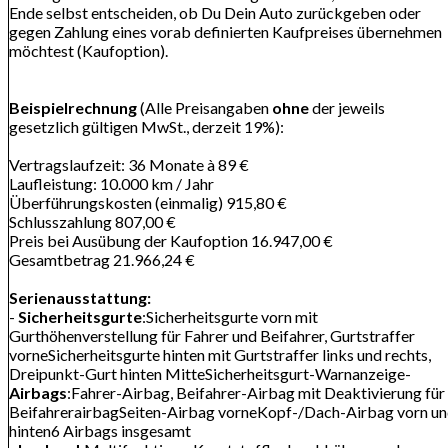
Ende selbst entscheiden, ob Du Dein Auto zurückgeben oder
gegen Zahlung eines vorab definierten Kaufpreises übernehmen
möchtest (Kaufoption).
Beispielrechnung
(Alle Preisangaben
ohne
der jeweils
gesetzlich gültigen MwSt., derzeit 19%):
Vertragslaufzeit: 36 Monate à 89 €
Laufleistung: 10.000 km / Jahr
Überführungskosten (einmalig) 915,80 €
Schlusszahlung 807,00 €
Preis bei Ausübung der Kaufoption 16.947,00 €
Gesamtbetrag 21.966,24 €
Serienausstattung:
-
Sicherheitsgurte
:Sicherheitsgurte vorn mit
Gurthöhenverstellung für Fahrer und Beifahrer, Gurtstraffer
vorneSicherheitsgurte hinten mit Gurtstraffer links und rechts,
Dreipunkt-Gurt hinten MitteSicherheitsgurt-Warnanzeige-
Airbags
:Fahrer-Airbag, Beifahrer-Airbag mit Deaktivierung für
BeifahrerairbagSeiten-Airbag vorneKopf-/Dach-Airbag vorn u
hinten6 Airbags insgesamt