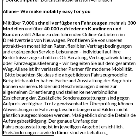
Allane– We make mobility easy for you
Mit über
7.000 schnell verfügbaren Fahrzeugen
, mehr als
300
Modellen
und über
40.000 zufriedenen Kundinnen und
Kunden
zählt Allane zu den führenden Online-Anbietern im
Direktvertrieb von Neuwagen. Profitieren Sie von unseren
attraktiven monatlichen Raten, flexiblen Vertragsbedingungen
und ergänzenden Service-Leistungen – individuell auf Ihre
Bedürfnisse zugeschnitten. Ob Beratung, Vertragsabwicklung
oder Fahrzeugauslieferung – wir begleiten Sie auf dem gesamten
Weg. Allane ist Ihr verlässlicher Partner für moderne Mobilität.
_Bitte beachten Sie, dass die abgebildeten Fahrzeugmodelle
Beispielcharakter haben. Farbe und Ausstattung der Angebote
können variieren. Bilder und Beschreibungen dienen zur
allgemeinen Orientierung und stellen keine verbindliche
Zusicherung dar. Zusätzliche Sonderausstattungen sind gegen
Aufpreis verfügbar. Trotz gewissenhafter Überprüfung können
Abweichungen in Fahrzeugbeschreibungen und Bildern nicht
gänzlich ausgeschlossen werden. Maßgeblich sind die Details de
Auftragsbestätigung. Der genaue Umfang der
Fahrzeugausstattung ist im jeweiligen Angebot ersichtlich.
Preisänderungen sowie Irrtümer sind vorbehalten._