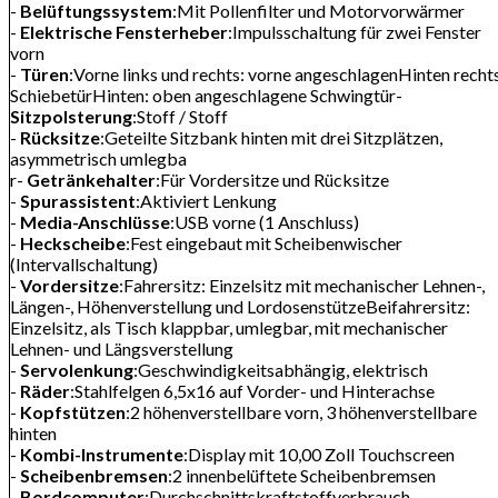
-
Belüftungssystem
:Mit Pollenfilter und Motorvorwärmer
-
Elektrische Fensterheber
:Impulsschaltung für zwei Fenster
vorn
-
Türen
:Vorne links und rechts: vorne angeschlagenHinten recht
SchiebetürHinten: oben angeschlagene Schwingtür-
Sitzpolsterung
:Stoff / Stoff
-
Rücksitze
:Geteilte Sitzbank hinten mit drei Sitzplätzen,
asymmetrisch umlegba
r-
Getränkehalter
:Für Vordersitze und Rücksitze
-
Spurassistent
:Aktiviert Lenkung
-
Media-Anschlüsse
:USB vorne (1 Anschluss)
-
Heckscheibe
:Fest eingebaut mit Scheibenwischer
(Intervallschaltung)
-
Vordersitze
:Fahrersitz: Einzelsitz mit mechanischer Lehnen-,
Längen-, Höhenverstellung und LordosenstützeBeifahrersitz:
Einzelsitz, als Tisch klappbar, umlegbar, mit mechanischer
Lehnen- und Längsverstellung
-
Servolenkung
:Geschwindigkeitsabhängig, elektrisch
-
Räder
:Stahlfelgen 6,5x16 auf Vorder- und Hinterachse
-
Kopfstützen
:2 höhenverstellbare vorn, 3 höhenverstellbare
hinten
-
Kombi-Instrumente
:Display mit 10,00 Zoll Touchscreen
-
Scheibenbremsen
:2 innenbelüftete Scheibenbremsen
-
Bordcomputer
:Durchschnittskraftstoffverbrauch