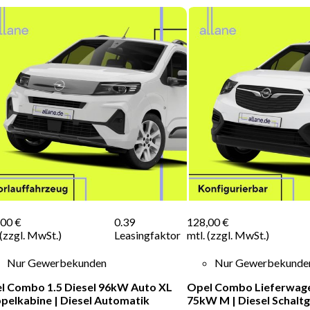
,00 €
0.39
128,00 €
 (zzgl. MwSt.)
Leasingfaktor
mtl. (zzgl. MwSt.)
Nur Gewerbekunden
Nur Gewerbekunde
l Combo 1.5 Diesel 96kW Auto XL
Opel Combo Lieferwagen
pelkabine
|
Diesel
Automatik
75kW M
|
Diesel
Schaltg