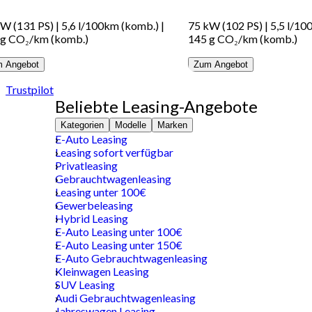
kW (131 PS)
|
5,6 l/100km (komb.)
|
75 kW (102 PS)
|
5,5 l/10
 g CO₂/km (komb.)
145 g CO₂/km (komb.)
 Angebot
Zum Angebot
Trustpilot
Beliebte Leasing-Angebote
Kategorien
Modelle
Marken
E-Auto Leasing
Leasing sofort verfügbar
Privatleasing
Gebrauchtwagenleasing
Leasing unter 100€
Gewerbeleasing
Hybrid Leasing
E-Auto Leasing unter 100€
E-Auto Leasing unter 150€
E-Auto Gebrauchtwagenleasing
Kleinwagen Leasing
SUV Leasing
Audi Gebrauchtwagenleasing
Jahreswagen Leasing