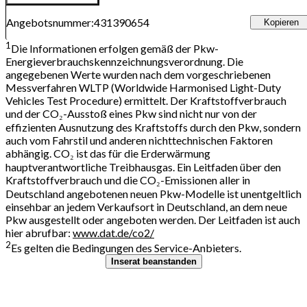
Angebotsnummer
:
431390654
Kopieren
1
Die Informationen erfolgen gemäß der Pkw-
Energieverbrauchskennzeichnungsverordnung. Die
angegebenen Werte wurden nach dem vorgeschriebenen
Messverfahren WLTP (Worldwide Harmonised Light-Duty
Vehicles Test Procedure) ermittelt. Der Kraftstoffverbrauch
und der CO₂-Ausstoß eines Pkw sind nicht nur von der
effizienten Ausnutzung des Kraftstoffs durch den Pkw, sondern
auch vom Fahrstil und anderen nichttechnischen Faktoren
abhängig. CO₂ ist das für die Erderwärmung
hauptverantwortliche Treibhausgas. Ein Leitfaden über den
Kraftstoffverbrauch und die CO₂-Emissionen aller in
Deutschland angebotenen neuen Pkw-Modelle ist unentgeltlich
einsehbar an jedem Verkaufsort in Deutschland, an dem neue
Pkw ausgestellt oder angeboten werden. Der Leitfaden ist auch
hier abrufbar:
www.dat.de/co2/
2
Es gelten die Bedingungen des Service-Anbieters.
Inserat beanstanden