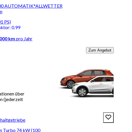
 100 AUTOMATIK*ALLWETTER
en
01 PS)
aktor
:
0.99
.000 km
pro Jahr
Zum Angebot
ationen über
 (jederzeit
chaltgetriebe
ion Turbo 74 kW (100