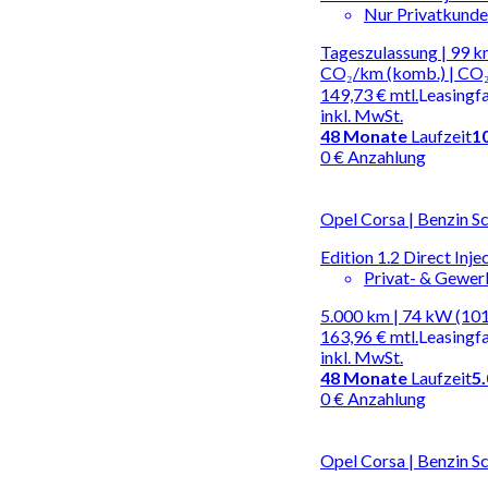
Nur Privatkund
Tageszulassung | 99 km
CO₂/km (komb.) | CO₂
149,73 €
mtl.
Leasingf
inkl. MwSt.
48
Monate
Laufzeit
1
0 € Anzahlung
Opel Corsa | Benzin S
Edition 1.2 Direct Inj
Privat- & Gewe
5.000 km | 74 kW (101
163,96 €
mtl.
Leasingf
inkl. MwSt.
48
Monate
Laufzeit
5
0 € Anzahlung
Opel Corsa | Benzin S