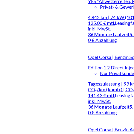
YES *Allwetterreifen,
Privat- & Gewe
4.842 km | 74 kW (101
125,00 €
mtl.
Leasingf
inkl. MwSt.
36
Monate
Laufzeit
5
0 € Anzahlung
Opel Corsa | Benzin S
Edition 1.2 Direct Inj
Nur Privatkund
Tageszulassung | 99 km
CO₂/km (komb.) | CO₂
141,43 €
mtl.
Leasingf
inkl. MwSt.
36
Monate
Laufzeit
5
0 € Anzahlung
Opel Corsa | Benzin 