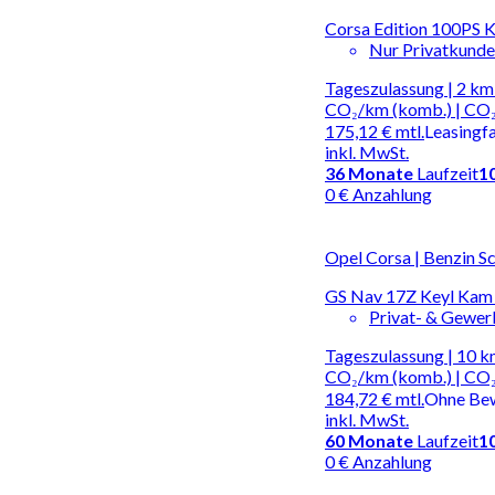
Corsa Edition 100PS Kl
Nur Privatkund
Tageszulassung | 2 km 
CO₂/km (komb.) | CO₂
175,12 €
mtl.
Leasingf
inkl. MwSt.
36
Monate
Laufzeit
1
0 € Anzahlung
Opel Corsa | Benzin S
GS Nav 17Z Keyl Kam 
Privat- & Gewe
Tageszulassung | 10 km
CO₂/km (komb.) | CO₂
184,72 €
mtl.
Ohne Be
inkl. MwSt.
60
Monate
Laufzeit
1
0 € Anzahlung