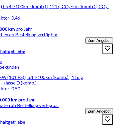
) | 5,4 l/100km (komb.) | 121 g CO₂/km (komb.) | CO₂-
aktor
:
0.46
.000 km
pro Jahr
chen ab Bestellung verfügbar
Zum Angebot
chaltgetriebe
be
rbekunden
kW (101 PS) | 5,1 l/100km (komb.) | 116 g
-Klasse D (komb.)
aktor
:
0.50
0.000 km
pro Jahr
naten ab Bestellung verfügbar
Zum Angebot
chaltgetriebe