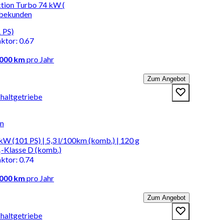
ection Turbo 74 kW (
rbekunden
 PS)
aktor
:
0.67
.000 km
pro Jahr
Zum Angebot
chaltgetriebe
en
kW (101 PS) | 5,3 l/100km (komb.) | 120 g
-Klasse D (komb.)
aktor
:
0.74
.000 km
pro Jahr
Zum Angebot
chaltgetriebe