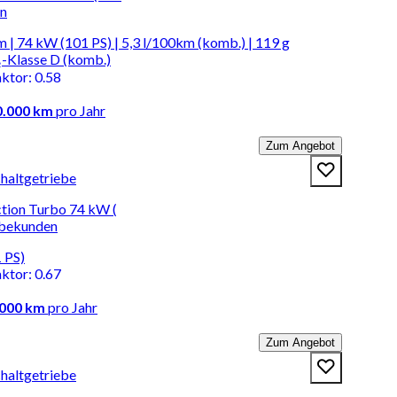
en
 | 74 kW (101 PS) | 5,3 l/100km (komb.) | 119 g
-Klasse D (komb.)
aktor
:
0.58
0.000 km
pro Jahr
Zum Angebot
chaltgetriebe
ection Turbo 74 kW (
rbekunden
 PS)
aktor
:
0.67
.000 km
pro Jahr
Zum Angebot
chaltgetriebe