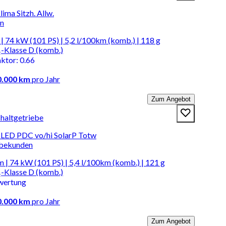
ima Sitzh. Allw.
en
| 74 kW (101 PS) | 5,2 l/100km (komb.) | 118 g
-Klasse D (komb.)
aktor
:
0.66
0.000 km
pro Jahr
Zum Angebot
chaltgetriebe
LED PDC vo/hi SolarP Totw
rbekunden
 | 74 kW (101 PS) | 5,4 l/100km (komb.) | 121 g
-Klasse D (komb.)
wertung
0.000 km
pro Jahr
Zum Angebot