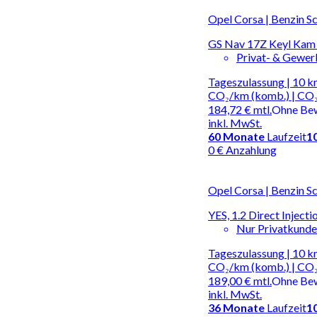
Opel Corsa | Benzin S
GS Nav 17Z Keyl Kam
Privat- & Gewe
Tageszulassung | 10 km
CO₂/km (komb.) | CO₂
184,72 €
mtl.
Ohne Be
inkl. MwSt.
60
Monate
Laufzeit
1
0 € Anzahlung
Opel Corsa | Benzin S
YES, 1.2 Direct Inject
Nur Privatkund
Tageszulassung | 10 km
CO₂/km (komb.) | CO₂
189,00 €
mtl.
Ohne Be
inkl. MwSt.
36
Monate
Laufzeit
1