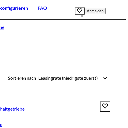
onfigurieren
FAQ
Anmelden
0
ne
Leasingrate (niedrigste zuerst)
Sortieren nach
chaltgetriebe
en