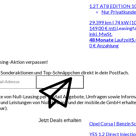
1.2T AT8 EDITION
Nur Privatkund
29.399 km | 74 kW (1
149,00 €
mtl.
Leasingf
inkl. MwSt.
48
Monate
Laufzeit
5
0 € Anzahlung
sing-Aktion verpassen!
 Sonderaktionen und Top-Schnäppchen direkt in dein Postfach.
e von Null-Leasing per E-Mail Angebote, Umfragen sowie Inform
und Leistungen von Null-Leasing und der mobile.de GmbH erhalten
ar).
Jetzt Deals erhalten
Opel Corsa | Benzin S
YES 1.2 Direct Inject