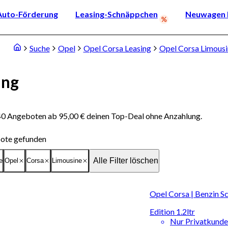
Auto-Förderung
Leasing-Schnäppchen
Neuwagen k
Suche
Opel
Opel Corsa Leasing
Opel Corsa Limousi
ing
 40 Angeboten ab 95,00 € deinen Top-Deal ohne Anzahlung.
ote gefunden
Alle Filter löschen
e
Opel
Corsa
Limousine
Opel Corsa | Benzin S
Edition 1.2ltr
Nur Privatkund