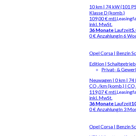
10 km | 74 kW (101 PS
Klasse D (komb.)
109,00 €
mtl.
Leasingf
inkl. MwSt.
36
Monate
Laufzeit
5
0 € Anzahlung
In 6 Wo
Opel Corsa | Benzin S
Edition | Schaltgetrie
Privat- & Gewe
Neuwagen | 0 km | 74 
CO₂/km (komb.) | CO₂
119,07 €
mtl.
Leasingf
inkl. MwSt.
36
Monate
Laufzeit
1
0 € Anzahlung
In 3 Mo
Opel Corsa | Benzin S