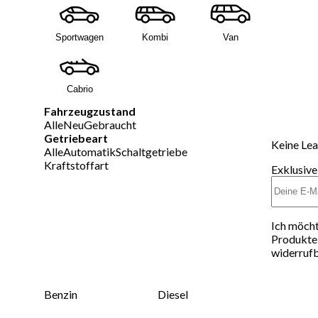
Sportwagen
Kombi
Van
Cabrio
Fahrzeugzustand
Alle
Neu
Gebraucht
Getriebeart
Keine Lea
Alle
Automatik
Schaltgetriebe
Kraftstoffart
Exklusive
Ich möcht
Produkte 
widerrufb
Benzin
Diesel