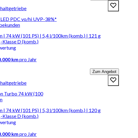
chaltgetriebe
 LED PDC vo/hi UVP-38%*
rbekunden
 | 74 kW (101 PS) | 5,4 l/100km (komb.) | 121 g
-Klasse D (komb.)
wertung
0.000 km
pro Jahr
Zum Angebot
chaltgetriebe
ion Turbo 74 kW (100
en
 | 74 kW (101 PS) | 5,3 l/100km (komb.) | 120 g
-Klasse D (komb.)
wertung
0.000 km
pro Jahr