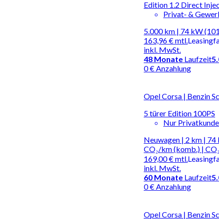
Edition 1.2 Direct Inj
Privat- & Gewe
5.000 km | 74 kW (101
163,96 €
mtl.
Leasingf
inkl. MwSt.
48
Monate
Laufzeit
5
0 € Anzahlung
Opel Corsa | Benzin S
5 türer Edition 100PS
Nur Privatkund
Neuwagen | 2 km | 74 
CO₂/km (komb.) | CO₂
169,00 €
mtl.
Leasingf
inkl. MwSt.
60
Monate
Laufzeit
5
0 € Anzahlung
Opel Corsa | Benzin S