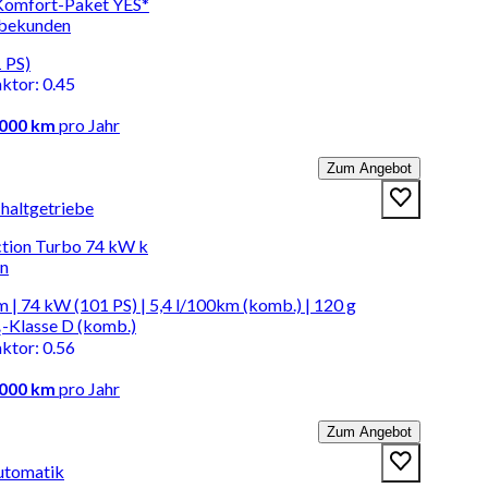
 Komfort-Paket YES*
rbekunden
 PS)
aktor
:
0.45
.000 km
pro Jahr
Zum Angebot
chaltgetriebe
ection Turbo 74 kW k
en
 | 74 kW (101 PS) | 5,4 l/100km (komb.) | 120 g
-Klasse D (komb.)
aktor
:
0.56
.000 km
pro Jahr
Zum Angebot
Automatik