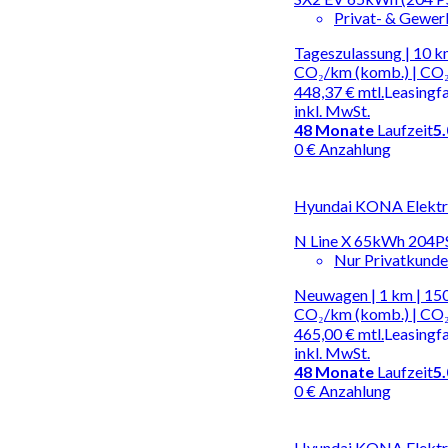
Privat- & Gewe
Tageszulassung | 10 k
CO₂/km (komb.) | CO₂
448,37 €
mtl.
Leasingf
inkl. MwSt.
48
Monate
Laufzeit
5
0 € Anzahlung
Hyundai KONA Elektro
N Line X 65kWh 204P
Nur Privatkund
Neuwagen | 1 km | 150
CO₂/km (komb.) | CO₂
465,00 €
mtl.
Leasingf
inkl. MwSt.
48
Monate
Laufzeit
5
0 € Anzahlung
Hyundai KONA Elektro