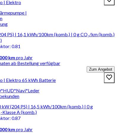
 | Elektro
 Wärmepumpe I
en
rung
04 PS) | 16,1 kWh/100km (komb.) | 0 g CO₂/km (komb.)
)
aktor
:
0.81
.000 km
pro Jahr
naten ab Bestellung verfügbar
Zum Angebot
 | Elektro 65 kWh Batterie
D*HUD*Navi*Leder
rbekunden
 kW (204 PS) | 16,5 kWh/100km (komb.) | 0 g
-Klasse A (komb.)
aktor
:
0.87
.000 km
pro Jahr