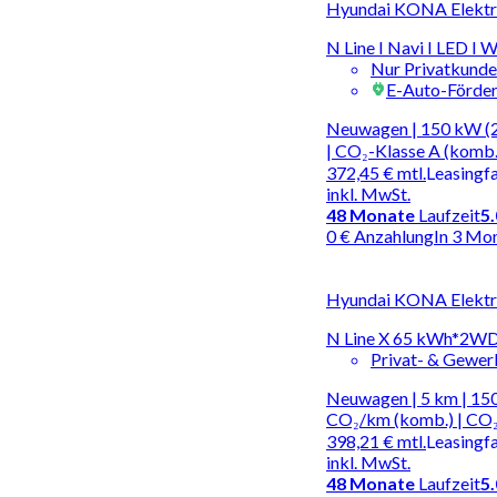
Hyundai KONA Elektro
N Line I Navi I LED I
Nur Privatkund
E-Auto-Förde
Neuwagen | 150 kW (2
| CO₂-Klasse A (komb.
372,45 €
mtl.
Leasingf
inkl. MwSt.
48
Monate
Laufzeit
5
0 € Anzahlung
In 3 Mo
Hyundai KONA Elektro
N Line X 65 kWh*2W
Privat- & Gewe
Neuwagen | 5 km | 150
CO₂/km (komb.) | CO₂
398,21 €
mtl.
Leasingf
inkl. MwSt.
48
Monate
Laufzeit
5