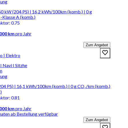
rung
0 kW (204 PS) | 16,2 kWh/100km (komb.) | 0 g
-Klasse A (komb.)
aktor
:
0.75
.000 km
pro Jahr
Zum Angebot
 | Elektro
 Navi I Sitzhe
en
rung
04 PS) | 16,1 kWh/100km (komb.) | 0 g CO₂/km (komb.)
)
aktor
:
0.81
.000 km
pro Jahr
naten ab Bestellung verfügbar
Zum Angebot