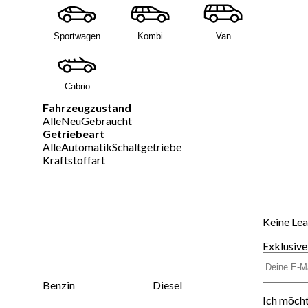
Sportwagen
Kombi
Van
Cabrio
Fahrzeugzustand
Alle
Neu
Gebraucht
Getriebeart
Alle
Automatik
Schaltgetriebe
Kraftstoffart
Keine Lea
Exklusive
Benzin
Diesel
Ich möcht