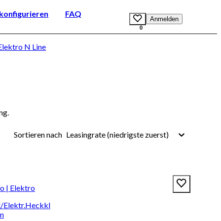
onfigurieren
FAQ
Anmelden
0
ektro N Line
ng.
Leasingrate (niedrigste zuerst)
Sortieren nach
 | Elektro
/Elektr.Heckkl
en