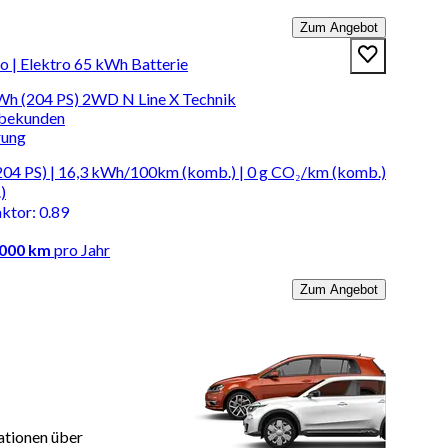
Zum Angebot
 | Elektro 65 kWh Batterie
 (204 PS) 2WD N Line X Technik
rbekunden
rung
04 PS) | 16,3 kWh/100km (komb.) | 0 g CO₂/km (komb.)
)
aktor
:
0.89
.000 km
pro Jahr
Zum Angebot
ationen über