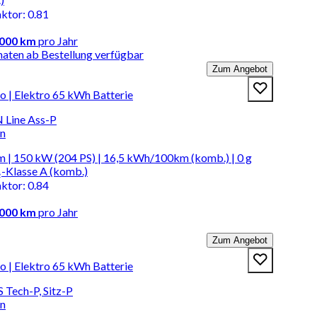
aktor
:
0.81
.000 km
pro Jahr
naten ab Bestellung verfügbar
Zum Angebot
 | Elektro 65 kWh Batterie
Line Ass-P
en
m | 150 kW (204 PS) | 16,5 kWh/100km (komb.) | 0 g
-Klasse A (komb.)
aktor
:
0.84
.000 km
pro Jahr
Zum Angebot
 | Elektro 65 kWh Batterie
 Tech-P, Sitz-P
en