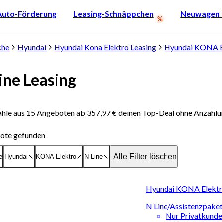
Auto-Förderung
Leasing-Schnäppchen
Neuwagen k
che
Hyundai
Hyundai Kona Elektro Leasing
Hyundai KONA El
ne Leasing
hle aus 15 Angeboten ab 357,97 € deinen Top-Deal ohne Anzahlu
ote gefunden
Alle Filter löschen
e
Hyundai
KONA Elektro
N Line
Hyundai KONA Elektro
N Line/Assistenzpaket
Nur Privatkund