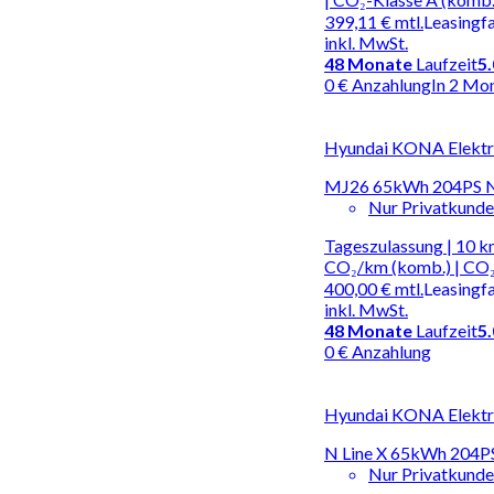
399,11 €
mtl.
Leasingf
inkl. MwSt.
48
Monate
Laufzeit
5
0 € Anzahlung
In 2 Mo
Hyundai KONA Elektro
MJ26 65kWh 204PS N 
Nur Privatkund
Tageszulassung | 10 k
CO₂/km (komb.) | CO₂
400,00 €
mtl.
Leasingf
inkl. MwSt.
48
Monate
Laufzeit
5
0 € Anzahlung
Hyundai KONA Elektro
N Line X 65kWh 204PS
Nur Privatkund