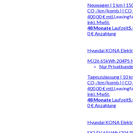
Neuwagen | 1 km | 150
CO₂/km (komb.) | CO₂
400,00 €
mtl.
Leasingf
inkl. MwSt.
48
Monate
Laufzeit
5
0 € Anzahlung
Hyundai KONA Elektro
MJ26 65kWh 204PS N 
Nur Privatkund
Tageszulassung | 10 k
CO₂/km (komb.) | CO₂
400,00 €
mtl.
Leasingf
inkl. MwSt.
48
Monate
Laufzeit
5
0 € Anzahlung
Hyundai KONA Elektro
SX2 EV 65kWh (204 P