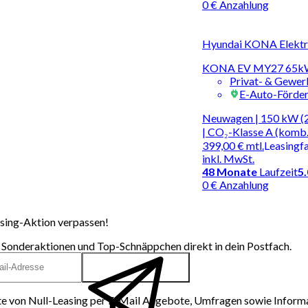
0 € Anzahlung
Hyundai KONA Elektro
KONA EV MY27 65kWh
Privat- & Gewe
E-Auto-Förde
Neuwagen | 150 kW (2
| CO₂-Klasse A (komb.
399,00 €
mtl.
Leasingf
inkl. MwSt.
48
Monate
Laufzeit
5
0 € Anzahlung
sing-Aktion verpassen!
 Sonderaktionen und Top-Schnäppchen direkt in dein Postfach.
e von Null-Leasing per E-Mail Angebote, Umfragen sowie Inform