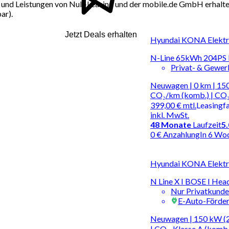
und Leistungen von Null-Leasing und der mobile.de GmbH erhalten
ar).
Jetzt Deals erhalten
Hyundai KONA Elektro
N-Line 65kWh 204PS
Privat- & Gewe
Neuwagen | 0 km | 150
CO₂/km (komb.) | CO₂
399,00 €
mtl.
Leasingf
inkl. MwSt.
48
Monate
Laufzeit
5
0 € Anzahlung
In 6 Wo
Hyundai KONA Elektro
N Line X I BOSE I Head
Nur Privatkund
E-Auto-Förde
Neuwagen | 150 kW (2
| CO₂-Klasse A (komb.