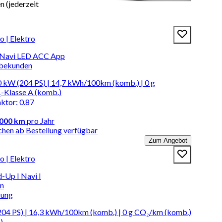
 (jederzeit
 | Elektro
 Navi LED ACC App
rbekunden
 kW (204 PS) | 14,7 kWh/100km (komb.) | 0 g
-Klasse A (komb.)
aktor
:
0.87
.000 km
pro Jahr
chen ab Bestellung verfügbar
Zum Angebot
 | Elektro
-Up I Navi I
en
rung
04 PS) | 16,3 kWh/100km (komb.) | 0 g CO₂/km (komb.)
)