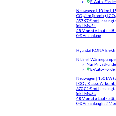
E-Auto-Förde
Neuwagen | 10 km | 15
CO₂/km (komb.) | CO₂
357,97 €
mtl.
Leasingf
inkl. MwSt.
48
Monate
Laufzeit
5
0 € Anzahlung
Hyundai KONA Elektro
N Line I Wärmepumpe I
Nur Privatkund
E-Auto-Förde
Neuwagen | 150 kW (2
| CO₂-Klasse A (komb.
370,02 €
mtl.
Leasingf
inkl. MwSt.
48
Monate
Laufzeit
5
0 € Anzahlung
In 2 Mo