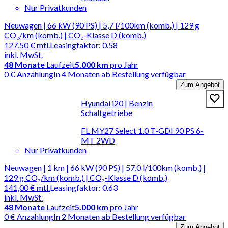
Nur Privatkunden
Neuwagen | 66 kW (90 PS) | 5,7 l/100km (komb.) | 129 g
CO₂/km (komb.) | CO₂-Klasse D (komb.)
127,50 €
mtl.
Leasingfaktor
:
0.58
inkl. MwSt.
48
Monate
Laufzeit
5.000 km
pro Jahr
0 € Anzahlung
In 4 Monaten ab Bestellung verfügbar
Zum Angebot
Hyundai i20 | Benzin
Schaltgetriebe
FL MY27 Select 1.0 T-GDI 90 PS 6-
MT 2WD
Nur Privatkunden
Neuwagen | 1 km | 66 kW (90 PS) | 57,0 l/100km (komb.) |
129 g CO₂/km (komb.) | CO₂-Klasse D (komb.)
141,00 €
mtl.
Leasingfaktor
:
0.63
inkl. MwSt.
48
Monate
Laufzeit
5.000 km
pro Jahr
0 € Anzahlung
In 2 Monaten ab Bestellung verfügbar
Zum Angebot