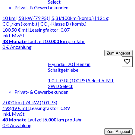
Select
Privat- & Gewerbekunden
10 km | 58 kW (79 PS) | 5,3 l/100km (komb.) | 121 g
CO₂/km (komb.) | CO₂-Klasse D (komb.)
180,50 €
mtl.
Leasingfaktor
:
0.87
inkl. MwSt.
48
Monate
Laufzeit
10.000 km
pro Jahr
0 € Anzahlung
Zum Angebot
Hyundai i20 | Benzin
Schaltgetriebe
1.0 T-GDI (100 PS) Select 6-MT
2WD Select
Privat- & Gewerbekunden
7.000 km | 74 kW (101 PS)
193,49 €
mtl.
Leasingfaktor
:
0.89
inkl. MwSt.
48
Monate
Laufzeit
6.000 km
pro Jahr
0 € Anzahlung
Zum Angebot