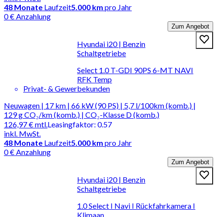
48
Monate
Laufzeit
5.000 km
pro Jahr
0 € Anzahlung
Zum Angebot
Hyundai i20 | Benzin
Schaltgetriebe
Select 1.0 T-GDI 90PS 6-MT NAVI
RFK Temp
Privat- & Gewerbekunden
Neuwagen | 17 km | 66 kW (90 PS) | 5,7 l/100km (komb.) |
129 g CO₂/km (komb.) | CO₂-Klasse D (komb.)
126,97 €
mtl.
Leasingfaktor
:
0.57
inkl. MwSt.
48
Monate
Laufzeit
5.000 km
pro Jahr
0 € Anzahlung
Zum Angebot
Hyundai i20 | Benzin
Schaltgetriebe
1.0 Select I Navi I Rückfahrkamera I
Klimaan