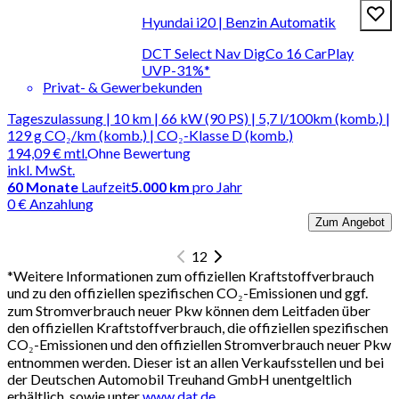
Hyundai i20 | Benzin Automatik
DCT Select Nav DigCo 16 CarPlay
UVP-31%*
Privat- & Gewerbekunden
Tageszulassung | 10 km | 66 kW (90 PS) | 5,7 l/100km (komb.) |
129 g CO₂/km (komb.) | CO₂-Klasse D (komb.)
194,09 €
mtl.
Ohne Bewertung
inkl. MwSt.
60
Monate
Laufzeit
5.000 km
pro Jahr
0 € Anzahlung
Zum Angebot
1
2
*
Weitere Informationen zum offiziellen Kraftstoffverbrauch
und zu den offiziellen spezifischen CO₂-Emissionen und ggf.
zum Stromverbrauch neuer Pkw können dem Leitfaden über
den offiziellen Kraftstoffverbrauch, die offiziellen spezifischen
CO₂-Emissionen und den offiziellen Stromverbrauch neuer Pkw
entnommen werden. Dieser ist an allen Verkaufsstellen und bei
der Deutschen Automobil Treuhand GmbH unentgeltlich
erhältlich, sowie unter
www.dat.de
.