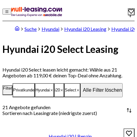
0
Suche
Hyundai
Hyundai i20 Leasing
Hyundai i20
Hyundai i20 Select Leasing
Hyundai i20 Select leasen leicht gemacht: Wähle aus 21
Angeboten ab 119,00 € deinen Top-Deal ohne Anzahlung.
Filter
Alle Filter löschen
Privatkunde
Hyundai
i20
Select
21
Angebote gefunden
Sortieren nach
Leasingrate (niedrigste zuerst)
Hyundai i20 | Benzin