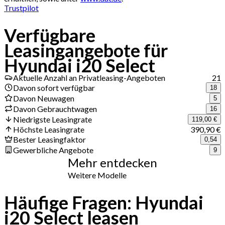
Trustpilot
Verfügbare
Leasingangebote für
Hyundai i20 Select
Aktuelle Anzahl an Privatleasing-Angeboten
21
Davon sofort verfügbar
18
Davon Neuwagen
5
Davon Gebrauchtwagen
16
Niedrigste Leasingrate
119,00 €
Höchste Leasingrate
390,90 €
Bester Leasingfaktor
0,54
Gewerbliche Angebote
9
Mehr entdecken
Weitere Modelle
Häufige Fragen: Hyundai
i20 Select leasen