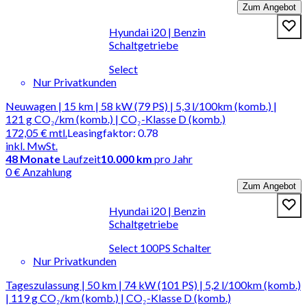
Zum Angebot
Hyundai i20 | Benzin
Schaltgetriebe
Select
Nur Privatkunden
Neuwagen | 15 km | 58 kW (79 PS) | 5,3 l/100km (komb.) |
121 g CO₂/km (komb.) | CO₂-Klasse D (komb.)
172,05 €
mtl.
Leasingfaktor
:
0.78
inkl. MwSt.
48
Monate
Laufzeit
10.000 km
pro Jahr
0 € Anzahlung
Zum Angebot
Hyundai i20 | Benzin
Schaltgetriebe
Select 100PS Schalter
Nur Privatkunden
Tageszulassung | 50 km | 74 kW (101 PS) | 5,2 l/100km (komb.)
| 119 g CO₂/km (komb.) | CO₂-Klasse D (komb.)