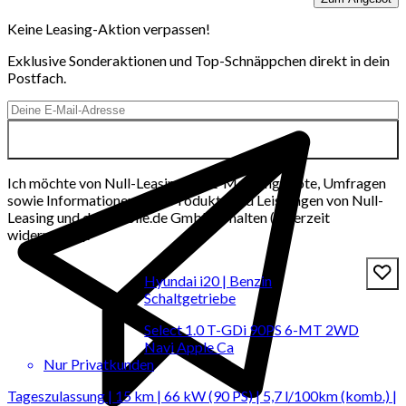
Keine Leasing-Aktion verpassen!
Exklusive Sonderaktionen und Top-Schnäppchen direkt in dein
Postfach.
Ich möchte von Null-Leasing per E-Mail Angebote, Umfragen
sowie Informationen über Produkte und Leistungen von Null-
Leasing und der mobile.de GmbH erhalten (jederzeit
widerrufbar).
Hyundai i20 | Benzin
Schaltgetriebe
Select 1.0 T-GDi 90PS 6-MT 2WD
Navi Apple Ca
Nur Privatkunden
Tageszulassung | 15 km | 66 kW (90 PS) | 5,7 l/100km (komb.) |