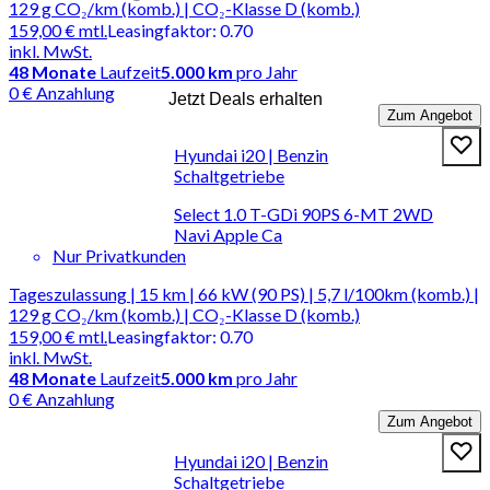
129 g CO₂/km (komb.) | CO₂-Klasse D (komb.)
159,00 €
mtl.
Leasingfaktor
:
0.70
inkl. MwSt.
48
Monate
Laufzeit
5.000 km
pro Jahr
0 € Anzahlung
Jetzt Deals erhalten
Zum Angebot
Hyundai i20 | Benzin
Schaltgetriebe
Select 1.0 T-GDi 90PS 6-MT 2WD
Navi Apple Ca
Nur Privatkunden
Tageszulassung | 15 km | 66 kW (90 PS) | 5,7 l/100km (komb.) |
129 g CO₂/km (komb.) | CO₂-Klasse D (komb.)
159,00 €
mtl.
Leasingfaktor
:
0.70
inkl. MwSt.
48
Monate
Laufzeit
5.000 km
pro Jahr
0 € Anzahlung
Zum Angebot
Hyundai i20 | Benzin
Schaltgetriebe