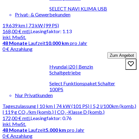
SELECT NAVI KLIMA USB
Privat- & Gewerbekunden
19.639 km | 73 kW (99 PS)
168,00 €
mtl.
Leasingfaktor
:
1.13
inkl. MwSt.
48
Monate
Laufzeit
10.000 km
pro Jahr
0 € Anzahlung
Zum Angebot
Hyundai i20 | Benzin
Schaltgetriebe
Select Funktionspaket Schalter
100PS
Nur Privatkunden
Tageszulassung | 10 km | 74 kW (101 PS) | 5,2 l/100km (komb.)
| 119 g CO₂/km (komb.) | CO₂-Klasse D (komb.)
172,00 €
mtl.
Leasingfaktor
:
0.76
inkl. MwSt.
48
Monate
Laufzeit
5.000 km
pro Jahr
0 € Anzahlung