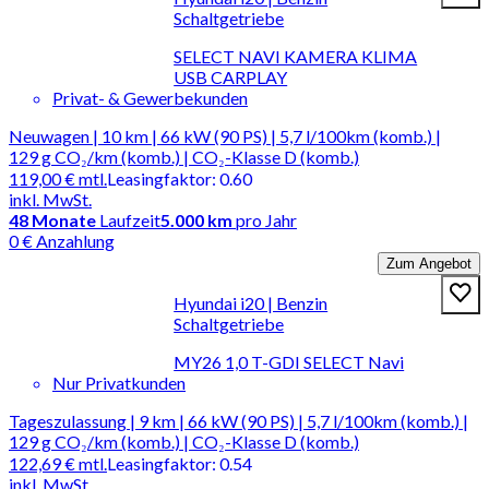
Schaltgetriebe
SELECT NAVI KAMERA KLIMA
USB CARPLAY
Privat- & Gewerbekunden
Neuwagen | 10 km | 66 kW (90 PS) | 5,7 l/100km (komb.) |
129 g CO₂/km (komb.) | CO₂-Klasse D (komb.)
119,00 €
mtl.
Leasingfaktor
:
0.60
inkl. MwSt.
48
Monate
Laufzeit
5.000 km
pro Jahr
0 € Anzahlung
Zum Angebot
Hyundai i20 | Benzin
Schaltgetriebe
MY26 1,0 T-GDI SELECT Navi
Nur Privatkunden
Tageszulassung | 9 km | 66 kW (90 PS) | 5,7 l/100km (komb.) |
129 g CO₂/km (komb.) | CO₂-Klasse D (komb.)
122,69 €
mtl.
Leasingfaktor
:
0.54
inkl. MwSt.