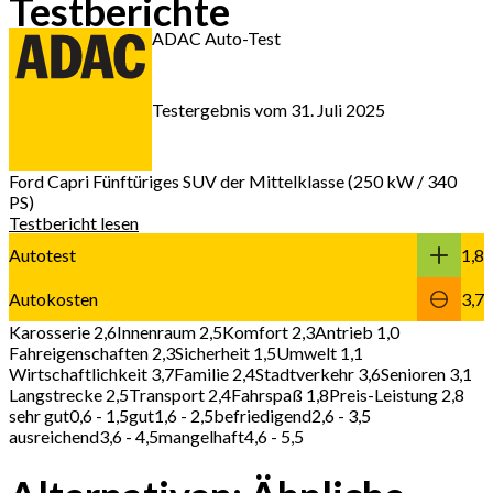
Testberichte
ADAC Auto-Test
Testergebnis vom 31. Juli 2025
Ford Capri
Fünftüriges SUV der Mittelklasse (250 kW / 340
PS)
Testbericht lesen
Autotest
1,8
Autokosten
3,7
Karosserie 2,6
Innenraum 2,5
Komfort 2,3
Antrieb 1,0
Fahreigenschaften 2,3
Sicherheit 1,5
Umwelt 1,1
Wirtschaftlichkeit 3,7
Familie 2,4
Stadtverkehr 3,6
Senioren 3,1
Langstrecke 2,5
Transport 2,4
Fahrspaß 1,8
Preis-Leistung 2,8
sehr gut
0,6 - 1,5
gut
1,6 - 2,5
befriedigend
2,6 - 3,5
ausreichend
3,6 - 4,5
mangelhaft
4,6 - 5,5