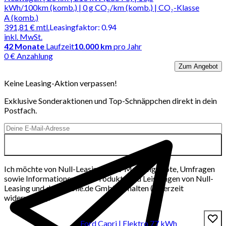
kWh/100km (komb.) | 0 g CO₂/km (komb.) | CO₂-Klasse
A (komb.)
391,81 €
mtl.
Leasingfaktor
:
0.94
inkl. MwSt.
42
Monate
Laufzeit
10.000 km
pro Jahr
0 € Anzahlung
Zum Angebot
Keine Leasing-Aktion verpassen!
Exklusive Sonderaktionen und Top-Schnäppchen direkt in dein
Postfach.
Ich möchte von Null-Leasing per E-Mail Angebote, Umfragen
sowie Informationen über Produkte und Leistungen von Null-
Leasing und der mobile.de GmbH erhalten (jederzeit
widerrufbar).
Ford Capri | Elektro 77 kWh