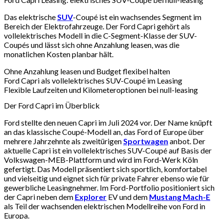
Das elektrische
SUV
-Coupé ist ein wachsendes Segment im
Bereich der Elektrofahrzeuge. Der Ford Capri gehört als
vollelektrisches Modell in die C-Segment-Klasse der SUV-
Coupés und lässt sich ohne Anzahlung leasen, was die
monatlichen Kosten planbar hält.
Ohne Anzahlung leasen und Budget flexibel halten
Ford Capri als vollelektrisches SUV-Coupé im Leasing
Flexible Laufzeiten und Kilometeroptionen bei null-leasing
Der Ford Capri im Überblick
Ford stellte den neuen Capri im Juli 2024 vor. Der Name knüpft
an das klassische Coupé-Modell an, das Ford of Europe über
mehrere Jahrzehnte als zweitürigen
Sportwagen
anbot. Der
aktuelle Capri ist ein vollelektrisches SUV-Coupé auf Basis der
Volkswagen-MEB-Plattform und wird im Ford-Werk Köln
gefertigt. Das Modell präsentiert sich sportlich, komfortabel
und vielseitig und eignet sich für private Fahrer ebenso wie für
gewerbliche Leasingnehmer. Im Ford-Portfolio positioniert sich
der Capri neben dem
Explorer
EV und dem
Mustang Mach-E
als Teil der wachsenden elektrischen Modellreihe von Ford in
Europa.