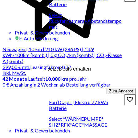
Batterie
Select
Rückfahrkamera+Abstandstempo
mat
Privat- & Gewerbekunden
E-Auto-Förderung
Neuwagen | 10 km | 210 kW (286 PS) | 13,9
kWh/100km (komb.) | 0 g CO₂/km (komb.) | CO₂-Klasse
A (komb.)
399,00 €
mtl.
Leasingfaktor
:
0.72
Jetzt Deals erhalten
inkl. MwSt.
42
Monate
Laufzeit
10.000 km
pro Jahr
0 € Anzahlung
In 2 Wochen ab Bestellung verfügbar
Zum Angebot
Ford Capri | Elektro 77 kWh
Batterie
Select *WÄRMEPUMPE*
SHZ*RFK*ACC*MASSAGE
Privat- & Gewerbekunden