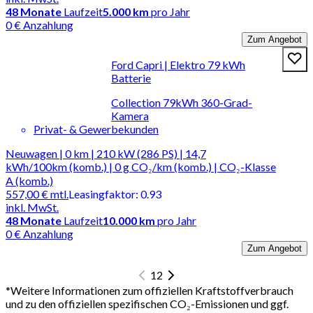
48
Monate
Laufzeit
5.000 km
pro Jahr
0 € Anzahlung
Zum Angebot
Ford Capri | Elektro 79 kWh
Batterie
Collection 79kWh 360-Grad-
Kamera
Privat- & Gewerbekunden
Neuwagen | 0 km | 210 kW (286 PS) | 14,7
kWh/100km (komb.) | 0 g CO₂/km (komb.) | CO₂-Klasse
A (komb.)
557,00 €
mtl.
Leasingfaktor
:
0.93
inkl. MwSt.
48
Monate
Laufzeit
10.000 km
pro Jahr
0 € Anzahlung
Zum Angebot
1
2
*
Weitere Informationen zum offiziellen Kraftstoffverbrauch
und zu den offiziellen spezifischen CO₂-Emissionen und ggf.