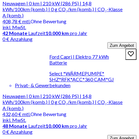
Neuwagen | 0 km | 210 kW (286 PS) | 14,8
kWh/100km (komb.) | 0 g CO₂/km (komb.) | CO₂-Klasse
A (komb.)
408,78 €
mtl.
Ohne Bewertung
inkl. MwSt.
42
Monate
Laufzeit
10.000 km
pro Jahr
0 € Anzahlung
Zum Angebot
Ford Capri | Elektro 77 kWh
Batterie
Select *WÄRMEPUMPE*
SHZ*RFK*ACC*360 CAM*GJ
Privat- & Gewerbekunden
Neuwagen | 0 km | 210 kW (286 PS) | 14,8
kWh/100km (komb.) | 0 g CO₂/km (komb.) | CO₂-Klasse
A (komb.)
432,60 €
mtl.
Ohne Bewertung
inkl. MwSt.
48
Monate
Laufzeit
10.000 km
pro Jahr
0 € Anzahlung
Zum Angebot