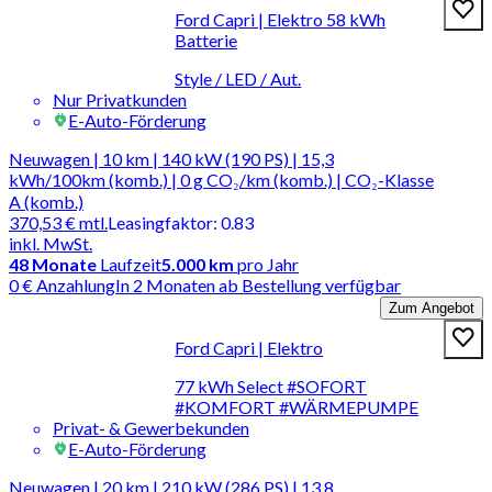
Ford Capri | Elektro 58 kWh
Batterie
Style / LED / Aut.
Nur Privatkunden
E-Auto-Förderung
Neuwagen | 10 km | 140 kW (190 PS) | 15,3
kWh/100km (komb.) | 0 g CO₂/km (komb.) | CO₂-Klasse
A (komb.)
370,53 €
mtl.
Leasingfaktor
:
0.83
inkl. MwSt.
48
Monate
Laufzeit
5.000 km
pro Jahr
0 € Anzahlung
In 2 Monaten ab Bestellung verfügbar
Zum Angebot
Ford Capri | Elektro
77 kWh Select #SOFORT
#KOMFORT #WÄRMEPUMPE
Privat- & Gewerbekunden
E-Auto-Förderung
Neuwagen | 20 km | 210 kW (286 PS) | 13,8