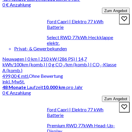
0 € Anzahlung
Zum Angebot
Ford Capri | Elektro 77 kWh
Batterie
Select RWD 77kWh Heckklappe
elektr.
Privat- & Gewerbekunden
Neuwagen | 0 km | 210 kW (286 PS) | 14,7
kWh/100km (komb.) | 0 g CO₂/km (komb.) | CO₂-Klasse
A (komb.)
499,00 €
mtl.
Ohne Bewertung
inkl. MwSt.
48
Monate
Laufzeit
10.000 km
pro Jahr
0 € Anzahlung
Zum Angebot
Ford Capri | Elektro 77 kWh
Batterie
Premium RWD 77kWh Head-Up-
Display