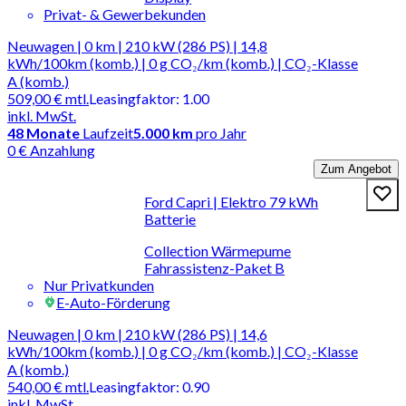
Privat- & Gewerbekunden
Neuwagen | 0 km | 210 kW (286 PS) | 14,8
kWh/100km (komb.) | 0 g CO₂/km (komb.) | CO₂-Klasse
A (komb.)
509,00 €
mtl.
Leasingfaktor
:
1.00
inkl. MwSt.
48
Monate
Laufzeit
5.000 km
pro Jahr
0 € Anzahlung
Zum Angebot
Ford Capri | Elektro 79 kWh
Batterie
Collection Wärmepume
Fahrassistenz-Paket B
Nur Privatkunden
E-Auto-Förderung
Neuwagen | 0 km | 210 kW (286 PS) | 14,6
kWh/100km (komb.) | 0 g CO₂/km (komb.) | CO₂-Klasse
A (komb.)
540,00 €
mtl.
Leasingfaktor
:
0.90
inkl. MwSt.