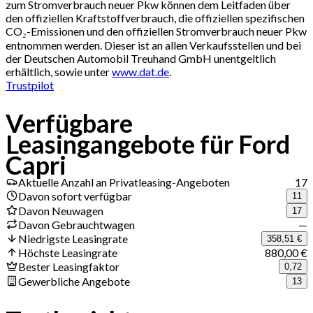
zum Stromverbrauch neuer Pkw können dem Leitfaden über
den offiziellen Kraftstoffverbrauch, die offiziellen spezifischen
CO₂-Emissionen und den offiziellen Stromverbrauch neuer Pkw
entnommen werden. Dieser ist an allen Verkaufsstellen und bei
der Deutschen Automobil Treuhand GmbH unentgeltlich
erhältlich, sowie unter
www.dat.de
.
Trustpilot
Verfügbare
Leasingangebote für Ford
Capri
Aktuelle Anzahl an Privatleasing-Angeboten
17
Davon sofort verfügbar
11
Davon Neuwagen
17
Davon Gebrauchtwagen
—
Niedrigste Leasingrate
358,51 €
Höchste Leasingrate
880,00 €
Bester Leasingfaktor
0,72
Gewerbliche Angebote
13