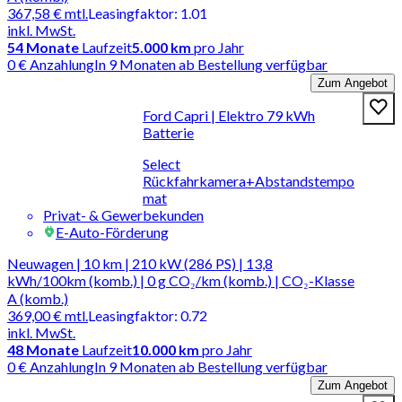
367,58 €
mtl.
Leasingfaktor
:
1.01
inkl. MwSt.
54
Monate
Laufzeit
5.000 km
pro Jahr
0 € Anzahlung
In 9 Monaten ab Bestellung verfügbar
Zum Angebot
Ford Capri | Elektro 79 kWh
Batterie
Select
Rückfahrkamera+Abstandstempo
mat
Privat- & Gewerbekunden
E-Auto-Förderung
Neuwagen | 10 km | 210 kW (286 PS) | 13,8
kWh/100km (komb.) | 0 g CO₂/km (komb.) | CO₂-Klasse
A (komb.)
369,00 €
mtl.
Leasingfaktor
:
0.72
inkl. MwSt.
48
Monate
Laufzeit
10.000 km
pro Jahr
0 € Anzahlung
In 9 Monaten ab Bestellung verfügbar
Zum Angebot