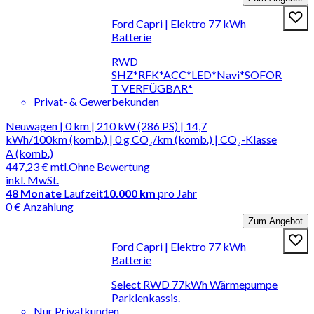
Ford Capri | Elektro 77 kWh
Batterie
RWD
SHZ*RFK*ACC*LED*Navi*SOFOR
T VERFÜGBAR*
Privat- & Gewerbekunden
Neuwagen | 0 km | 210 kW (286 PS) | 14,7
kWh/100km (komb.) | 0 g CO₂/km (komb.) | CO₂-Klasse
A (komb.)
447,23 €
mtl.
Ohne Bewertung
inkl. MwSt.
48
Monate
Laufzeit
10.000 km
pro Jahr
0 € Anzahlung
Zum Angebot
Ford Capri | Elektro 77 kWh
Batterie
Select RWD 77kWh Wärmepumpe
Parklenkassis.
Nur Privatkunden