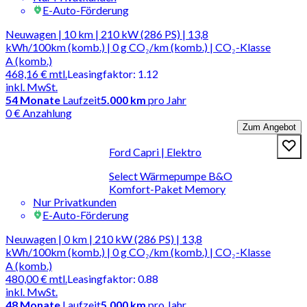
E-Auto-Förderung
Neuwagen | 10 km | 210 kW (286 PS) | 13,8
kWh/100km (komb.) | 0 g CO₂/km (komb.) | CO₂-Klasse
A (komb.)
468,16 €
mtl.
Leasingfaktor
:
1.12
inkl. MwSt.
54
Monate
Laufzeit
5.000 km
pro Jahr
0 € Anzahlung
Zum Angebot
Ford Capri | Elektro
Select Wärmepumpe B&O
Komfort-Paket Memory
Nur Privatkunden
E-Auto-Förderung
Neuwagen | 0 km | 210 kW (286 PS) | 13,8
kWh/100km (komb.) | 0 g CO₂/km (komb.) | CO₂-Klasse
A (komb.)
480,00 €
mtl.
Leasingfaktor
:
0.88
inkl. MwSt.
48
Monate
Laufzeit
5.000 km
pro Jahr