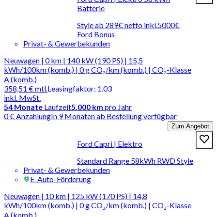
Batterie
Style ab 289€ netto inkl.5000€
Ford Bonus
Privat- & Gewerbekunden
Neuwagen | 0 km | 140 kW (190 PS) | 15,5
kWh/100km (komb.) | 0 g CO₂/km (komb.) | CO₂-Klasse
A (komb.)
358,51 €
mtl.
Leasingfaktor
:
1.03
inkl. MwSt.
54
Monate
Laufzeit
5.000 km
pro Jahr
0 € Anzahlung
In 9 Monaten ab Bestellung verfügbar
Zum Angebot
Ford Capri | Elektro
Standard Range 58kWh RWD Style
Privat- & Gewerbekunden
E-Auto-Förderung
Neuwagen | 10 km | 125 kW (170 PS) | 14,8
kWh/100km (komb.) | 0 g CO₂/km (komb.) | CO₂-Klasse
A (komb.)