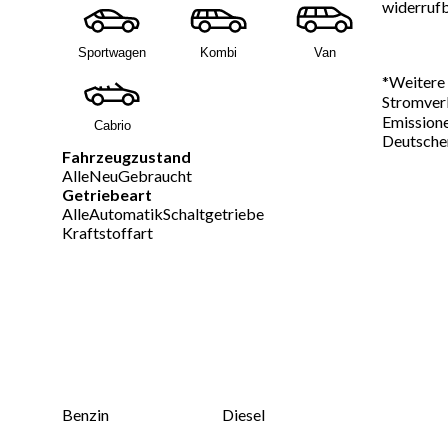
widerrufb
Sportwagen
Kombi
Van
*
Weitere 
Stromverb
Emissione
Cabrio
Deutschen
Fahrzeugzustand
Alle
Neu
Gebraucht
Getriebeart
Alle
Automatik
Schaltgetriebe
Kraftstoffart
Benzin
Diesel