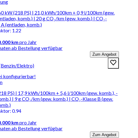
rung
60 kW (218 PS) | 21,0 kWh/100km + 0,9 l/100km (gew.
entladen, komb.) | 20 g CO₂/km (gew. komb.) | CO₂-
 A (entladen, komb.)
aktor
:
1.22
0.000 km
pro Jahr
naten ab Bestellung verfügbar
Zum Angebot
(Benzin/Elektro)
i konfigurierbar!
en
18 PS) | 17,9 kWh/100km + 5,6 l/100km (gew. komb.), -
komb.) | 9 g CO₂/km (gew. komb.) | CO₂-Klasse B (gew.
komb.)
aktor
:
0.94
0.000 km
pro Jahr
naten ab Bestellung verfügbar
Zum Angebot