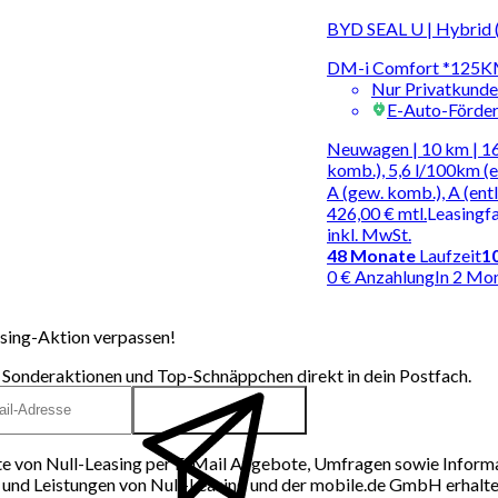
BYD SEAL U | Hybrid 
DM-i Comfort *125KM
Nur Privatkund
E-Auto-Förde
Neuwagen | 10 km | 1
komb.), 5,6 l/100km (
A (gew. komb.), A (ent
426,00 €
mtl.
Leasingf
inkl. MwSt.
48
Monate
Laufzeit
1
0 € Anzahlung
In 2 Mo
sing-Aktion verpassen!
 Sonderaktionen und Top-Schnäppchen direkt in dein Postfach.
e von Null-Leasing per E-Mail Angebote, Umfragen sowie Inform
und Leistungen von Null-Leasing und der mobile.de GmbH erhalten