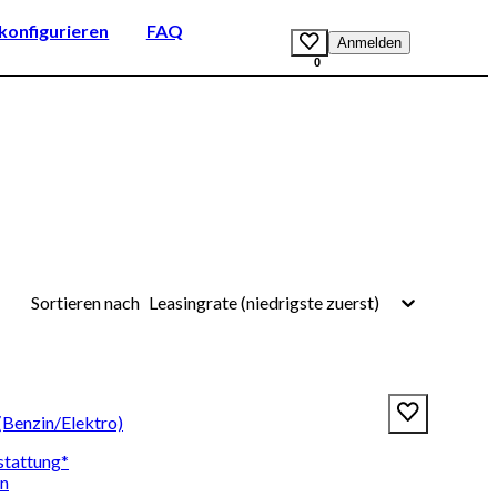
onfigurieren
FAQ
Anmelden
0
Leasingrate (niedrigste zuerst)
Sortieren nach
(Benzin/Elektro)
stattung*
en