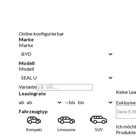
Online konfigurierbar
Marke
Marke
BYD
Modell
Modell
SEAL U
Variante
Keine Lea
Leasingrate
ab
bis
ab
—
bis
Exklusive
Fahrzeugtyp
Ich möcht
Kompakt
Limousine
SUV
Produkte 