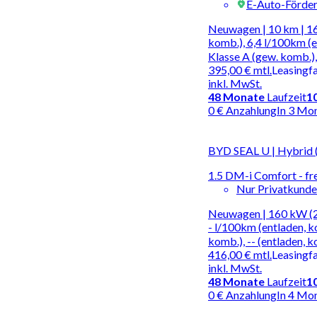
E-Auto-Förde
Neuwagen | 10 km | 1
komb.), 6,4 l/100km (
Klasse A (gew. komb.),
395,00 €
mtl.
Leasingf
inkl. MwSt.
48
Monate
Laufzeit
1
0 € Anzahlung
In 3 Mo
BYD SEAL U | Hybrid 
1.5 DM-i Comfort - fre
Nur Privatkund
Neuwagen | 160 kW (2
- l/100km (entladen, 
komb.), -- (entladen, 
416,00 €
mtl.
Leasingf
inkl. MwSt.
48
Monate
Laufzeit
1
0 € Anzahlung
In 4 Mo