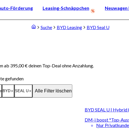
Auto-Förderung
Leasing-Schnäppchen
Neuwagen k
Suche
BYD Leasing
BYD Seal U
en ab 395,00 € deinen Top-Deal ohne Anzahlung.
te gefunden
Alle Filter löschen
e
BYD
SEAL U
BYD SEAL U | Hybrid 
DM-i boost *Top-Aus
Nur Privatkund