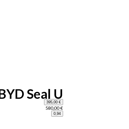
 BYD Seal U
395,00 €
580,00 €
0,94