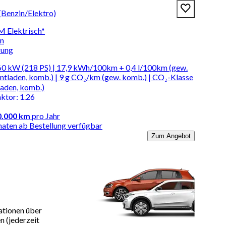
(Benzin/Elektro)
 Elektrisch*
en
rung
60 kW (218 PS) | 17,9 kWh/100km + 0,4 l/100km (gew.
entladen, komb.) | 9 g CO₂/km (gew. komb.) | CO₂-Klasse
laden, komb.)
aktor
:
1.26
0.000 km
pro Jahr
naten ab Bestellung verfügbar
Zum Angebot
ationen über
 (jederzeit