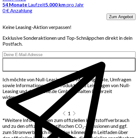
54
Monate
Laufzeit
5.000 km
pro Jahr
0 € Anzahlung
Zum Angebot
Keine Leasing-Aktion verpassen!
Exklusive Sonderaktionen und Top-Schnäppchen direkt in dein
Postfach.
Ich möchte von Null-Leasing per E-Mail Angebote, Umfragen
sowie Informationen über Produkte und Leistungen von Null-
Leasing und der mobile.de GmbH erhalten (jederzeit
widerrufbar).
1
*
Weitere Informationen zum offiziellen Kraftstoffverbrauch
und zu den offiziellen spezifischen CO₂-Emissionen und ggf.
zum Stromverbrauch neuer Pkw können dem Leitfaden über
den offiziellen Kraftstoffverbrauch, die offiziellen spezifischen