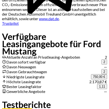
CO₂-Emissionen und den offiziellen Stromverbrauch neuer Pkw
entnommen werden. Dieser ist an allen Verkaufsstellen und bei
der Deutschen Automobil Treuhand GmbH unentgeltlich
erhältlich, sowie unter
www.dat.de
.
Trustpilot
Verfügbare
Jetzt Deals erhalten
Leasingangebote für Ford
Mustang
Aktuelle Anzahl an Privatleasing-Angeboten
2
Davon sofort verfügbar
2
Davon Neuwagen
—
Davon Gebrauchtwagen
2
Niedrigste Leasingrate
750,00 €
Höchste Leasingrate
2.170,87 €
Bester Leasingfaktor
1,11
Gewerbliche Angebote
—
Testberichte