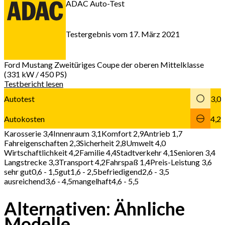
ADAC Auto-Test
Testergebnis vom 17. März 2021
Ford Mustang
Zweitüriges Coupe der oberen Mittelklasse
(331 kW / 450 PS)
Testbericht lesen
Autotest
3,0
Autokosten
4,2
Karosserie 3,4
Innenraum 3,1
Komfort 2,9
Antrieb 1,7
Fahreigenschaften 2,3
Sicherheit 2,8
Umwelt 4,0
Wirtschaftlichkeit 4,2
Familie 4,4
Stadtverkehr 4,1
Senioren 3,4
Langstrecke 3,3
Transport 4,2
Fahrspaß 1,4
Preis-Leistung 3,6
sehr gut
0,6 - 1,5
gut
1,6 - 2,5
befriedigend
2,6 - 3,5
ausreichend
3,6 - 4,5
mangelhaft
4,6 - 5,5
Alternativen: Ähnliche
Modelle