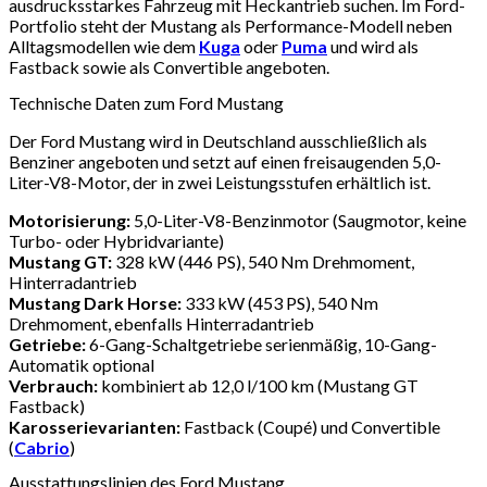
ausdrucksstarkes Fahrzeug mit Heckantrieb suchen. Im Ford-
Portfolio steht der Mustang als Performance-Modell neben
Alltagsmodellen wie dem
Kuga
oder
Puma
und wird als
Fastback sowie als Convertible angeboten.
Technische Daten zum Ford Mustang
Der Ford Mustang wird in Deutschland ausschließlich als
Benziner angeboten und setzt auf einen freisaugenden 5,0-
Liter-V8-Motor, der in zwei Leistungsstufen erhältlich ist.
Motorisierung:
5,0-Liter-V8-Benzinmotor (Saugmotor, keine
Turbo- oder Hybridvariante)
Mustang GT:
328 kW (446 PS), 540 Nm Drehmoment,
Hinterradantrieb
Mustang Dark Horse:
333 kW (453 PS), 540 Nm
Drehmoment, ebenfalls Hinterradantrieb
Getriebe:
6-Gang-Schaltgetriebe serienmäßig, 10-Gang-
Automatik optional
Verbrauch:
kombiniert ab 12,0 l/100 km (Mustang GT
Fastback)
Karosserievarianten:
Fastback (Coupé) und Convertible
(
Cabrio
)
Ausstattungslinien des Ford Mustang