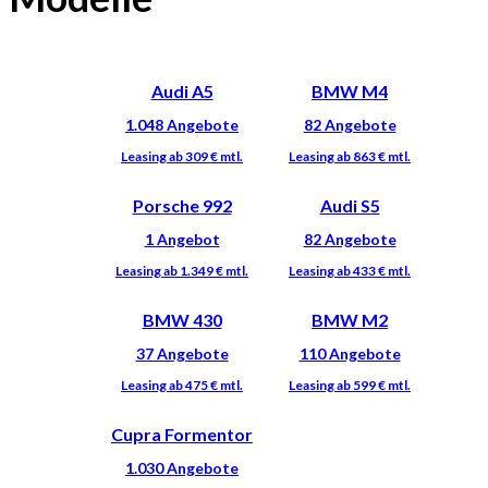
Audi A5
BMW M4
Porsche 992
Audi S5
BMW 430
BMW M2
Cupra Formentor