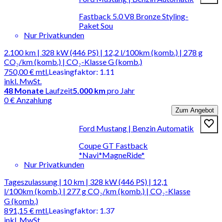
Fastback 5.0 V8 Bronze Styling-
Paket Sou
Nur Privatkunden
2.100 km | 328 kW (446 PS) | 12,2 l/100km (komb.) | 278 g
CO₂/km (komb.) | CO₂-Klasse G (komb.)
750,00 €
mtl.
Leasingfaktor
:
1.11
inkl. MwSt.
48
Monate
Laufzeit
5.000 km
pro Jahr
0 € Anzahlung
Zum Angebot
Ford Mustang | Benzin Automatik
Coupe GT Fastback
*Navi*MagneRide*
Nur Privatkunden
Tageszulassung | 10 km | 328 kW (446 PS) | 12,1
l/100km (komb.) | 277 g CO₂/km (komb.) | CO₂-Klasse
G (komb.)
891,15 €
mtl.
Leasingfaktor
:
1.37
inkl. MwSt.