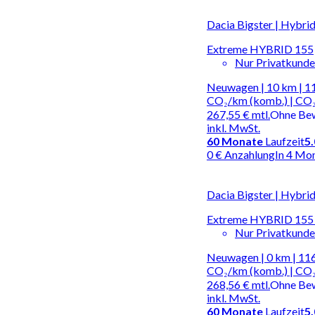
Dacia Bigster | Hybri
Extreme HYBRID 155
Nur Privatkund
Neuwagen | 10 km | 11
CO₂/km (komb.) | CO₂
267,55 €
mtl.
Ohne Be
inkl. MwSt.
60
Monate
Laufzeit
5
0 € Anzahlung
In 4 Mo
Dacia Bigster | Hybri
Extreme HYBRID 155 
Nur Privatkund
Neuwagen | 0 km | 116
CO₂/km (komb.) | CO₂
268,56 €
mtl.
Ohne Be
inkl. MwSt.
60
Monate
Laufzeit
5