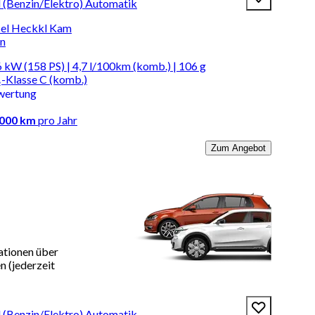
d (Benzin/Elektro) Automatik
el Heckkl Kam
en
 kW (158 PS) | 4,7 l/100km (komb.) | 106 g
-Klasse C (komb.)
wertung
.000 km
pro Jahr
Zum Angebot
ationen über
 (jederzeit
d (Benzin/Elektro) Automatik