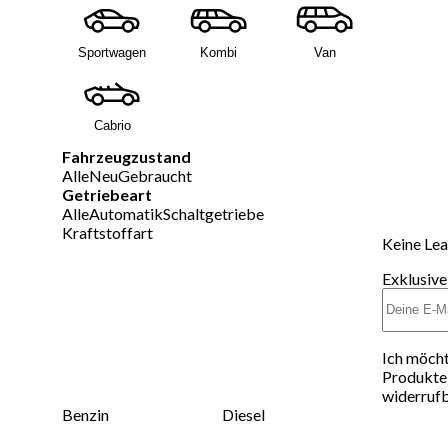
Sportwagen
Kombi
Van
Cabrio
Fahrzeugzustand
Alle
Neu
Gebraucht
Getriebeart
Alle
Automatik
Schaltgetriebe
Kraftstoffart
Keine Lea
Exklusive
Ich möcht
Produkte 
widerrufb
Benzin
Diesel