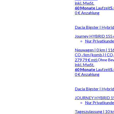
inkl. MwSt.
60
Monate
Laufzeit
5
0 € Anzahlung
Dacia Bigster | Hybri
Journey HYBRID 155 
Nur Privatkund
Neuwagen | 0 km | 116
CO₂/km (komb.) | CO₂
279,79 €
mtl.
Ohne Be
inkl. MwSt.
60
Monate
Laufzeit
5
0 € Anzahlung
Dacia Bigster | Hybri
JOURNEY HYBRID 
Nur Privatkund
Tageszulassung | 10 km