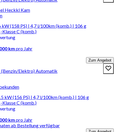
el Heckkl Kam
en
 kW (158 PS) | 4,7 l/100km (komb.) | 106 g
-Klasse C (komb.)
wertung
.000 km
pro Jahr
Zum Angebot
d (Benzin/Elektro) Automatik
rbekunden
5 kW (156 PS) | 4,7 l/100km (komb.) | 106 g
-Klasse C (komb.)
wertung
.000 km
pro Jahr
naten ab Bestellung verfügbar
Zum Angebot