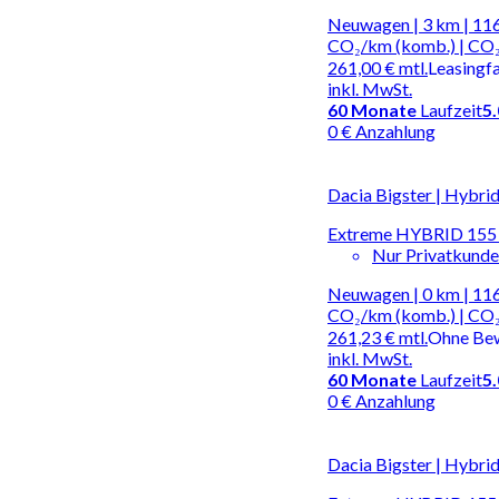
Neuwagen | 3 km | 116
CO₂/km (komb.) | CO₂
261,00 €
mtl.
Leasingf
inkl. MwSt.
60
Monate
Laufzeit
5
0 € Anzahlung
Dacia Bigster | Hybri
Extreme HYBRID 155 
Nur Privatkund
Neuwagen | 0 km | 116
CO₂/km (komb.) | CO₂
261,23 €
mtl.
Ohne Be
inkl. MwSt.
60
Monate
Laufzeit
5
0 € Anzahlung
Dacia Bigster | Hybri