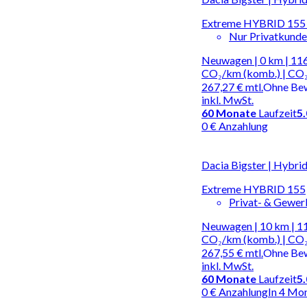
Extreme HYBRID 155 
Nur Privatkund
Neuwagen | 0 km | 116
CO₂/km (komb.) | CO₂
267,27 €
mtl.
Ohne Be
inkl. MwSt.
60
Monate
Laufzeit
5
0 € Anzahlung
Dacia Bigster | Hybri
Extreme HYBRID 155
Privat- & Gewe
Neuwagen | 10 km | 11
CO₂/km (komb.) | CO₂
267,55 €
mtl.
Ohne Be
inkl. MwSt.
60
Monate
Laufzeit
5
0 € Anzahlung
In 4 Mo