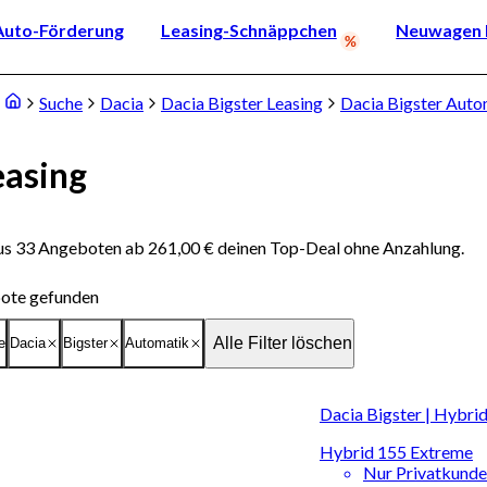
Auto-Förderung
Leasing-Schnäppchen
Neuwagen k
Suche
Dacia
Dacia Bigster Leasing
Dacia Bigster Auto
easing
aus 33 Angeboten ab 261,00 € deinen Top-Deal ohne Anzahlung.
ote gefunden
Alle Filter löschen
e
Dacia
Bigster
Automatik
Dacia Bigster | Hybri
Hybrid 155 Extreme
Nur Privatkund