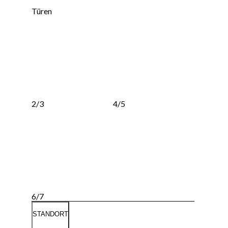
Türen
2/3
4/5
6/7
STANDORT