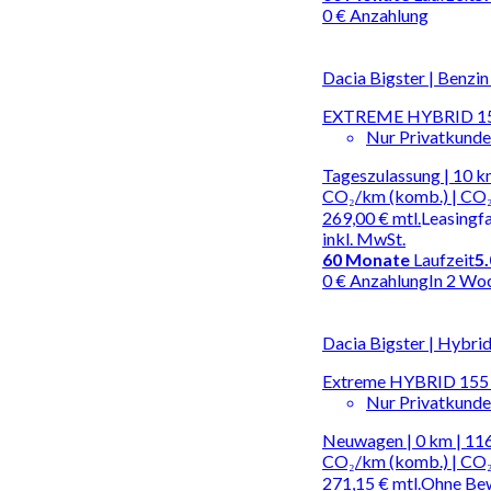
0 € Anzahlung
Dacia Bigster | Benzi
EXTREME HYBRID 1
Nur Privatkund
Tageszulassung | 10 km
CO₂/km (komb.) | CO₂
269,00 €
mtl.
Leasingf
inkl. MwSt.
60
Monate
Laufzeit
5
0 € Anzahlung
In 2 Wo
Dacia Bigster | Hybri
Extreme HYBRID 155 
Nur Privatkund
Neuwagen | 0 km | 116
CO₂/km (komb.) | CO₂
271,15 €
mtl.
Ohne Be