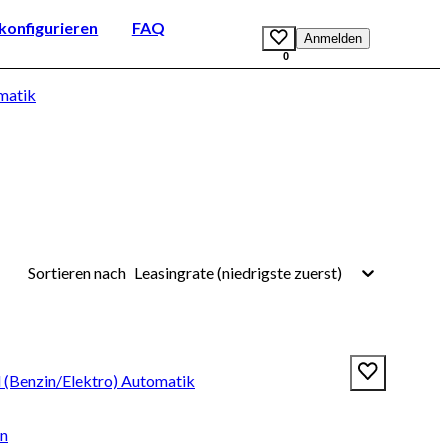
onfigurieren
FAQ
Anmelden
0
matik
Leasingrate (niedrigste zuerst)
Sortieren nach
d (Benzin/Elektro) Automatik
en