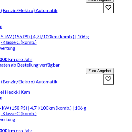
d (Benzin/Elektro) Automatik
en
5 kW (156 PS) | 4,7 l/100km (komb.) | 106 g
-Klasse C (komb.)
wertung
.000 km
pro Jahr
naten ab Bestellung verfügbar
Zum Angebot
d (Benzin/Elektro) Automatik
el Heckkl Kam
en
 kW (158 PS) | 4,7 l/100km (komb.) | 106 g
-Klasse C (komb.)
wertung
.000 km
pro Jahr