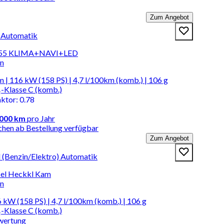
Zum Angebot
n Automatik
55 KLIMA+NAVI+LED
en
 | 116 kW (158 PS) | 4,7 l/100km (komb.) | 106 g
-Klasse C (komb.)
aktor
:
0.78
.000 km
pro Jahr
chen ab Bestellung verfügbar
Zum Angebot
d (Benzin/Elektro) Automatik
el Heckkl Kam
en
 kW (158 PS) | 4,7 l/100km (komb.) | 106 g
-Klasse C (komb.)
wertung