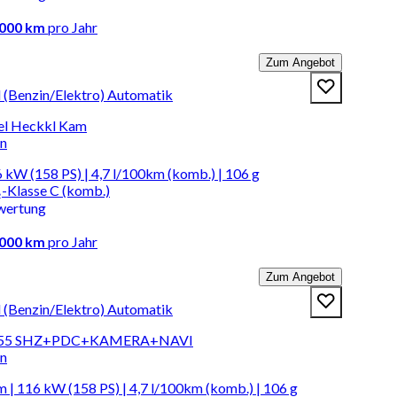
.000 km
pro Jahr
Zum Angebot
d (Benzin/Elektro) Automatik
el Heckkl Kam
en
 kW (158 PS) | 4,7 l/100km (komb.) | 106 g
-Klasse C (komb.)
wertung
.000 km
pro Jahr
Zum Angebot
d (Benzin/Elektro) Automatik
155 SHZ+PDC+KAMERA+NAVI
en
 | 116 kW (158 PS) | 4,7 l/100km (komb.) | 106 g