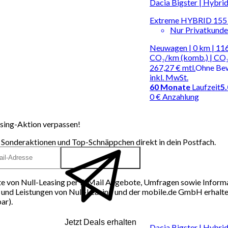
Dacia Bigster | Hybri
Extreme HYBRID 155 
Nur Privatkund
Neuwagen | 0 km | 116
CO₂/km (komb.) | CO₂
267,27 €
mtl.
Ohne Be
inkl. MwSt.
60
Monate
Laufzeit
5
0 € Anzahlung
sing-Aktion verpassen!
 Sonderaktionen und Top-Schnäppchen direkt in dein Postfach.
e von Null-Leasing per E-Mail Angebote, Umfragen sowie Inform
und Leistungen von Null-Leasing und der mobile.de GmbH erhalten
ar).
Jetzt Deals erhalten
Dacia Bigster | Hybri