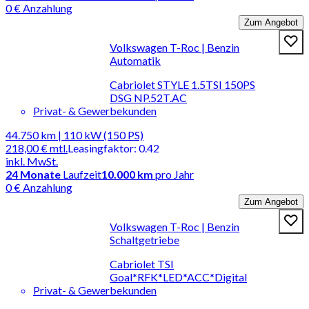
0 € Anzahlung
Zum Angebot
Volkswagen T-Roc | Benzin
Automatik
Cabriolet STYLE 1.5TSI 150PS
DSG NP.52T.AC
Privat- & Gewerbekunden
44.750 km | 110 kW (150 PS)
218,00 €
mtl.
Leasingfaktor
:
0.42
inkl. MwSt.
24
Monate
Laufzeit
10.000 km
pro Jahr
0 € Anzahlung
Zum Angebot
Volkswagen T-Roc | Benzin
Schaltgetriebe
Cabriolet TSI
Goal*RFK*LED*ACC*Digital
Privat- & Gewerbekunden