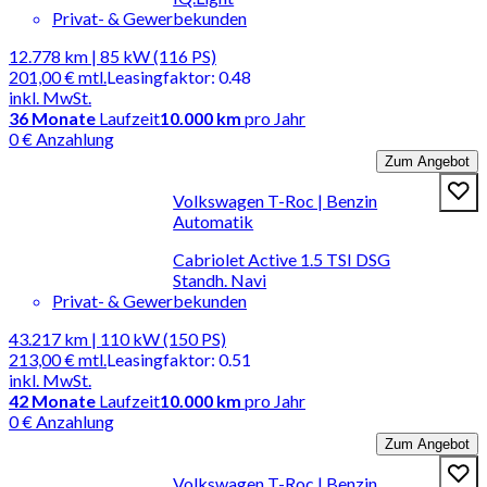
Privat- & Gewerbekunden
12.778 km | 85 kW (116 PS)
201,00 €
mtl.
Leasingfaktor
:
0.48
inkl. MwSt.
36
Monate
Laufzeit
10.000 km
pro Jahr
0 € Anzahlung
Zum Angebot
Volkswagen T-Roc | Benzin
Automatik
Cabriolet Active 1.5 TSI DSG
Standh. Navi
Privat- & Gewerbekunden
43.217 km | 110 kW (150 PS)
213,00 €
mtl.
Leasingfaktor
:
0.51
inkl. MwSt.
42
Monate
Laufzeit
10.000 km
pro Jahr
0 € Anzahlung
Zum Angebot
Volkswagen T-Roc | Benzin