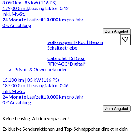
8.050 km | 85 kW (116 PS)
179,00 €
mtl.
Leasingfaktor
:
0.42
inkl. MwSt.
24
Monate
Laufzeit
10.000 km
pro Jahr
0 € Anzahlung
Zum Angebot
Volkswagen T-Roc | Benzin
Schaltgetriebe
Cabriolet TSI Goal
RFK*ACC*Digital*
Privat- & Gewerbekunden
15.100 km | 85 kW (116 PS)
187,00 €
mtl.
Leasingfaktor
:
0.46
inkl. MwSt.
24
Monate
Laufzeit
10.000 km
pro Jahr
0 € Anzahlung
Zum Angebot
Keine Leasing-Aktion verpassen!
Exklusive Sonderaktionen und Top-Schnäppchen direkt in dein