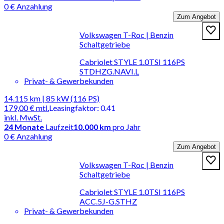
0 € Anzahlung
Zum Angebot
Volkswagen T-Roc | Benzin
Schaltgetriebe
Cabriolet STYLE 1.0TSI 116PS
STDHZG.NAVI.L
Privat- & Gewerbekunden
14.115 km | 85 kW (116 PS)
179,00 €
mtl.
Leasingfaktor
:
0.41
inkl. MwSt.
24
Monate
Laufzeit
10.000 km
pro Jahr
0 € Anzahlung
Zum Angebot
Volkswagen T-Roc | Benzin
Schaltgetriebe
Cabriolet STYLE 1.0TSI 116PS
ACC.5J-G.STHZ
Privat- & Gewerbekunden