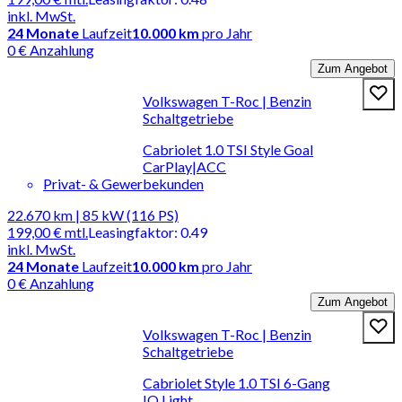
inkl. MwSt.
24
Monate
Laufzeit
10.000 km
pro Jahr
0 € Anzahlung
Zum Angebot
Volkswagen T-Roc | Benzin
Schaltgetriebe
Cabriolet 1.0 TSI Style Goal
CarPlay|ACC
Privat- & Gewerbekunden
22.670 km | 85 kW (116 PS)
199,00 €
mtl.
Leasingfaktor
:
0.49
inkl. MwSt.
24
Monate
Laufzeit
10.000 km
pro Jahr
0 € Anzahlung
Zum Angebot
Volkswagen T-Roc | Benzin
Schaltgetriebe
Cabriolet Style 1.0 TSI 6-Gang
IQ.Light