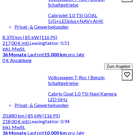
Schaltgetriebe
Cabriolet 1.0 TSI GOAL
5JG+LEDplus+NAV+AHK
Privat- & Gewerbekunden
8.370 km | 85 kW (116 PS)
217,00 €
mtl.
Leasingfaktor
:
0.51
inkl. MwSt.
36
Monate
Laufzeit
15.000 km
pro Jahr
0 € Anzahlung
Zum Angebot
Volkswagen T-Roc | Benzin
Schaltgetriebe
Cabrio Goal 1.0 TSI Navi Kamera
LED SiHz
Privat- & Gewerbekunden
20.880 km | 85 kW (116 PS)
218,00 €
mtl.
Leasingfaktor
:
0.94
inkl. MwSt.
36
Monate
Laufzeit
10.000 km
pro Jahr