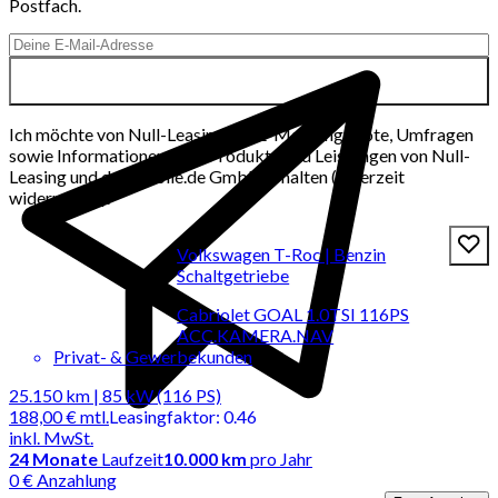
Postfach.
Ich möchte von Null-Leasing per E-Mail Angebote, Umfragen
sowie Informationen über Produkte und Leistungen von Null-
Leasing und der mobile.de GmbH erhalten (jederzeit
widerrufbar).
Volkswagen T-Roc | Benzin
Schaltgetriebe
Cabriolet GOAL 1.0TSI 116PS
ACC.KAMERA.NAV
Privat- & Gewerbekunden
25.150 km | 85 kW (116 PS)
188,00 €
mtl.
Leasingfaktor
:
0.46
inkl. MwSt.
24
Monate
Laufzeit
10.000 km
pro Jahr
0 € Anzahlung