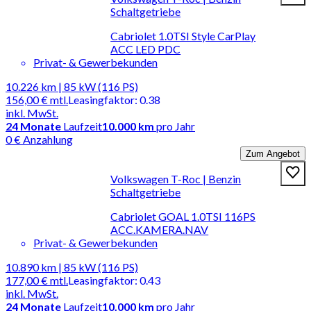
Schaltgetriebe
Cabriolet 1.0TSI Style CarPlay
ACC LED PDC
Privat- & Gewerbekunden
10.226 km | 85 kW (116 PS)
156,00 €
mtl.
Leasingfaktor
:
0.38
inkl. MwSt.
24
Monate
Laufzeit
10.000 km
pro Jahr
0 € Anzahlung
Zum Angebot
Volkswagen T-Roc | Benzin
Schaltgetriebe
Cabriolet GOAL 1.0TSI 116PS
ACC.KAMERA.NAV
Privat- & Gewerbekunden
10.890 km | 85 kW (116 PS)
177,00 €
mtl.
Leasingfaktor
:
0.43
inkl. MwSt.
24
Monate
Laufzeit
10.000 km
pro Jahr