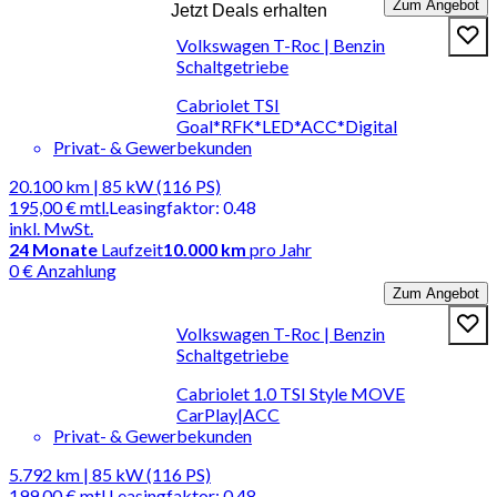
Zum Angebot
Jetzt Deals erhalten
Volkswagen T-Roc | Benzin
Schaltgetriebe
Cabriolet TSI
Goal*RFK*LED*ACC*Digital
Privat- & Gewerbekunden
20.100 km | 85 kW (116 PS)
195,00 €
mtl.
Leasingfaktor
:
0.48
inkl. MwSt.
24
Monate
Laufzeit
10.000 km
pro Jahr
0 € Anzahlung
Zum Angebot
Volkswagen T-Roc | Benzin
Schaltgetriebe
Cabriolet 1.0 TSI Style MOVE
CarPlay|ACC
Privat- & Gewerbekunden
5.792 km | 85 kW (116 PS)
199,00 €
mtl.
Leasingfaktor
:
0.48