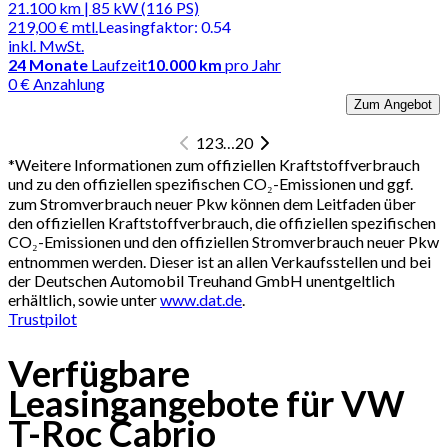
21.100 km | 85 kW (116 PS)
219,00 €
mtl.
Leasingfaktor
:
0.54
inkl. MwSt.
24
Monate
Laufzeit
10.000 km
pro Jahr
0 € Anzahlung
Zum Angebot
1
2
3
…
20
*
Weitere Informationen zum offiziellen Kraftstoffverbrauch
und zu den offiziellen spezifischen CO₂-Emissionen und ggf.
zum Stromverbrauch neuer Pkw können dem Leitfaden über
den offiziellen Kraftstoffverbrauch, die offiziellen spezifischen
CO₂-Emissionen und den offiziellen Stromverbrauch neuer Pkw
entnommen werden. Dieser ist an allen Verkaufsstellen und bei
der Deutschen Automobil Treuhand GmbH unentgeltlich
erhältlich, sowie unter
www.dat.de
.
Trustpilot
Verfügbare
Leasingangebote für VW
T-Roc Cabrio