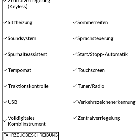
Zentralverriegelung
(Keyless)
Sitzheizung
Sommerreifen
Soundsystem
Sprachsteuerung
Spurhalteassistent
Start/Stopp-Automatik
Tempomat
Touchscreen
Traktionskontrolle
Tuner/Radio
USB
Verkehrszeichenerkennung
Volldigitales
Zentralverriegelung
Kombiinstrument
FAHRZEUGBESCHREIBUNG