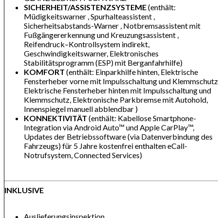
SICHERHEIT/ASSISTENZSYSTEME
(enthält:
Müdigkeitswarner , Spurhalteassistent ,
Sicherheitsabstands-Warner , Notbremsassistent mit
Fußgängererkennung und Kreuzungsassistent ,
Reifendruck–Kontrollsystem indirekt,
Geschwindigkeitswarner, Elektronisches
Stabilitätsprogramm (ESP) mit Berganfahrhilfe)
KOMFORT
(enthält: Einparkhilfe hinten, Elektrische
Fensterheber vorne mit Impulsschaltung und Klemmschutz
Elektrische Fensterheber hinten mit Impulsschaltung und
Klemmschutz, Elektronische Parkbremse mit Autohold,
Innenspiegel manuell abblendbar )
KONNEKTIVITÄT
(enthält: Kabellose Smartphone-
Integration via Android Auto™ und Apple CarPlay™,
Updates der Betriebssoftware (via Datenverbindung des
Fahrzeugs) für 5 Jahre kostenfrei enthalten eCall-
Notrufsystem, Connected Services)
INKLUSIVE
Auslieferungsinspektion