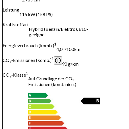
Leistung
116 kW (158 PS)
Kraftstoffart
Hybrid (Benzin/Elektro), E10-
geeignet
1
Energieverbrauch (komb.)
4,0 l/100km
1
CO₂-Emissionen (komb.)
90 g/km
1
CO₂-Klasse
Auf Grundlage der CO₂-
Emissionen (kombiniert)