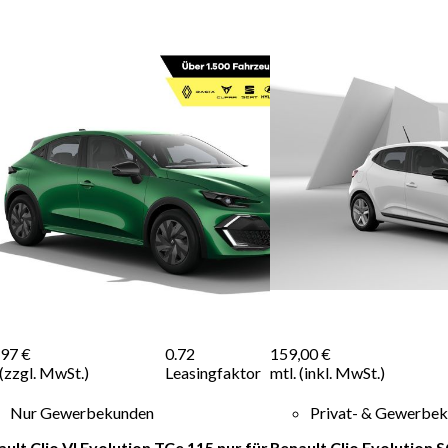
,97 €
0.72
159,00 €
 (zzgl. MwSt.)
Leasingfaktor
mtl. (inkl. MwSt.)
Nur Gewerbekunden
Privat- & Gewerbe
ult Clio VI Evolution TCe 115 nur für
Renault Clio Evolution 