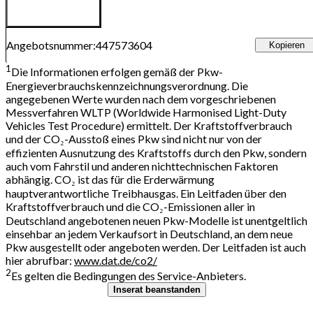
Angebotsnummer
:
447573604
Kopieren
1
Die Informationen erfolgen gemäß der Pkw-
Energieverbrauchskennzeichnungsverordnung. Die
angegebenen Werte wurden nach dem vorgeschriebenen
Messverfahren WLTP (Worldwide Harmonised Light-Duty
Vehicles Test Procedure) ermittelt. Der Kraftstoffverbrauch
und der CO₂-Ausstoß eines Pkw sind nicht nur von der
effizienten Ausnutzung des Kraftstoffs durch den Pkw, sondern
auch vom Fahrstil und anderen nichttechnischen Faktoren
abhängig. CO₂ ist das für die Erderwärmung
hauptverantwortliche Treibhausgas. Ein Leitfaden über den
Kraftstoffverbrauch und die CO₂-Emissionen aller in
Deutschland angebotenen neuen Pkw-Modelle ist unentgeltlich
einsehbar an jedem Verkaufsort in Deutschland, an dem neue
Pkw ausgestellt oder angeboten werden. Der Leitfaden ist auch
hier abrufbar:
www.dat.de/co2/
2
Es gelten die Bedingungen des Service-Anbieters.
Inserat beanstanden