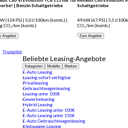
erbe!
|
Benzin
Schaltgetriebe
Schaltgetriebe
kW (114 PS)
|
5,0 l/100km (komb.)
|
49 kW (67 PS)
|
5,5 l/100
 g CO₂/km (komb.)
CO₂/km (komb.)
 Angebot
Zum Angebot
Trustpilot
Beliebte Leasing-Angebote
Kategorien
Modelle
Marken
E-Auto Leasing
Leasing sofort verfügbar
Privatleasing
Gebrauchtwagenleasing
Leasing unter 100€
Gewerbeleasing
Hybrid Leasing
E-Auto Leasing unter 100€
E-Auto Leasing unter 150€
E-Auto Gebrauchtwagenleasing
Kleinwagen Leasing