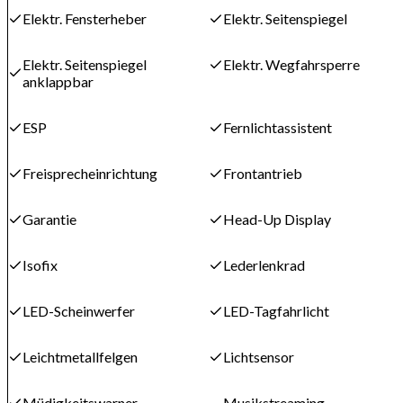
Elektr. Fensterheber
Elektr. Seitenspiegel
Elektr. Seitenspiegel
Elektr. Wegfahrsperre
anklappbar
ESP
Fernlichtassistent
Freisprecheinrichtung
Frontantrieb
Garantie
Head-Up Display
Isofix
Lederlenkrad
LED-Scheinwerfer
LED-Tagfahrlicht
Leichtmetallfelgen
Lichtsensor
Müdigkeitswarner
Musikstreaming