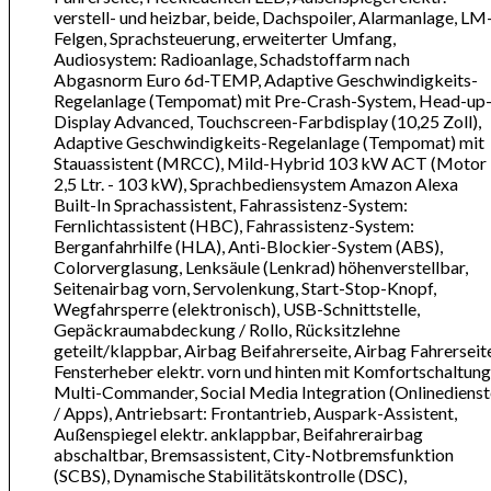
verstell- und heizbar, beide, Dachspoiler, Alarmanlage, LM
Felgen, Sprachsteuerung, erweiterter Umfang,
Audiosystem: Radioanlage, Schadstoffarm nach
Abgasnorm Euro 6d-TEMP, Adaptive Geschwindigkeits-
Regelanlage (Tempomat) mit Pre-Crash-System, Head-up
Display Advanced, Touchscreen-Farbdisplay (10,25 Zoll),
Adaptive Geschwindigkeits-Regelanlage (Tempomat) mit
Stauassistent (MRCC), Mild-Hybrid 103 kW ACT (Motor
2,5 Ltr. - 103 kW), Sprachbediensystem Amazon Alexa
Built-In Sprachassistent, Fahrassistenz-System:
Fernlichtassistent (HBC), Fahrassistenz-System:
Berganfahrhilfe (HLA), Anti-Blockier-System (ABS),
Colorverglasung, Lenksäule (Lenkrad) höhenverstellbar,
Seitenairbag vorn, Servolenkung, Start-Stop-Knopf,
Wegfahrsperre (elektronisch), USB-Schnittstelle,
Gepäckraumabdeckung / Rollo, Rücksitzlehne
geteilt/klappbar, Airbag Beifahrerseite, Airbag Fahrerseit
Fensterheber elektr. vorn und hinten mit Komfortschaltung
Multi-Commander, Social Media Integration (Onlinedienst
/ Apps), Antriebsart: Frontantrieb, Auspark-Assistent,
Außenspiegel elektr. anklappbar, Beifahrerairbag
abschaltbar, Bremsassistent, City-Notbremsfunktion
(SCBS), Dynamische Stabilitätskontrolle (DSC),