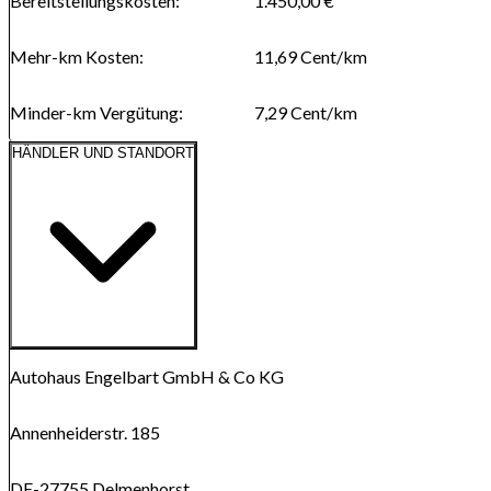
Bereitstellungskosten
:
1.450,00 €
Mehr-km Kosten
:
11,69
Cent/km
Minder-km Vergütung
:
7,29
Cent/km
HÄNDLER UND STANDORT
Route anzeigen
Karte wird geladen...
Autohaus Engelbart GmbH & Co KG
Annenheiderstr. 185
DE-27755 Delmenhorst