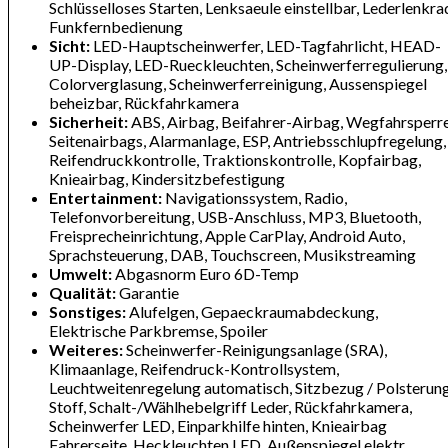
Schlüsselloses Starten, Lenksaeule einstellbar, Lederlenkra
Funkfernbedienung
Sicht:
LED-Hauptscheinwerfer, LED-Tagfahrlicht, HEAD-
UP-Display, LED-Rueckleuchten, Scheinwerferregulierung,
Colorverglasung, Scheinwerferreinigung, Aussenspiegel
beheizbar, Rückfahrkamera
Sicherheit:
ABS, Airbag, Beifahrer-Airbag, Wegfahrsperre
Seitenairbags, Alarmanlage, ESP, Antriebsschlupfregelung,
Reifendruckkontrolle, Traktionskontrolle, Kopfairbag,
Knieairbag, Kindersitzbefestigung
Entertainment:
Navigationssystem, Radio,
Telefonvorbereitung, USB-Anschluss, MP3, Bluetooth,
Freisprecheinrichtung, Apple CarPlay, Android Auto,
Sprachsteuerung, DAB, Touchscreen, Musikstreaming
Umwelt:
Abgasnorm Euro 6D-Temp
Qualität:
Garantie
Sonstiges:
Alufelgen, Gepaeckraumabdeckung,
Elektrische Parkbremse, Spoiler
Weiteres:
Scheinwerfer-Reinigungsanlage (SRA),
Klimaanlage, Reifendruck-Kontrollsystem,
Leuchtweitenregelung automatisch, Sitzbezug / Polsterung
Stoff, Schalt-/Wählhebelgriff Leder, Rückfahrkamera,
Scheinwerfer LED, Einparkhilfe hinten, Knieairbag
Fahrerseite, Heckleuchten LED, Außenspiegel elektr.