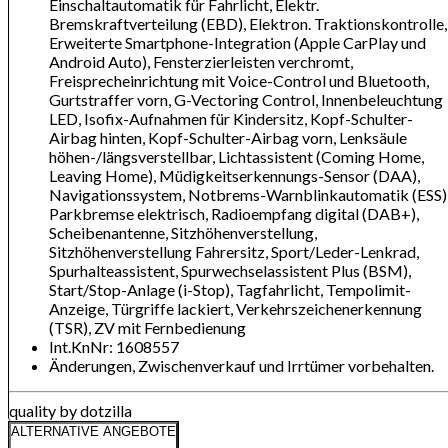
Einschaltautomatik für Fahrlicht, Elektr.
Bremskraftverteilung (EBD), Elektron. Traktionskontrolle,
Erweiterte Smartphone-Integration (Apple CarPlay und
Android Auto), Fensterzierleisten verchromt,
Freisprecheinrichtung mit Voice-Control und Bluetooth,
Gurtstraffer vorn, G-Vectoring Control, Innenbeleuchtung
LED, Isofix-Aufnahmen für Kindersitz, Kopf-Schulter-
Airbag hinten, Kopf-Schulter-Airbag vorn, Lenksäule
höhen-/längsverstellbar, Lichtassistent (Coming Home,
Leaving Home), Müdigkeitserkennungs-Sensor (DAA),
Navigationssystem, Notbrems-Warnblinkautomatik (ESS)
Parkbremse elektrisch, Radioempfang digital (DAB+),
Scheibenantenne, Sitzhöhenverstellung,
Sitzhöhenverstellung Fahrersitz, Sport/Leder-Lenkrad,
Spurhalteassistent, Spurwechselassistent Plus (BSM),
Start/Stop-Anlage (i-Stop), Tagfahrlicht, Tempolimit-
Anzeige, Türgriffe lackiert, Verkehrszeichenerkennung
(TSR), ZV mit Fernbedienung
Int.KnNr: 1608557
Änderungen, Zwischenverkauf und Irrtümer vorbehalten.
quality by dotzilla
ALTERNATIVE ANGEBOTE