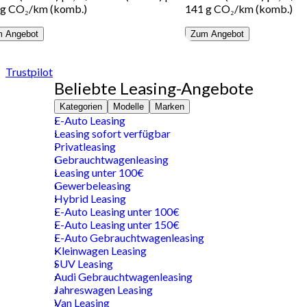
 g CO₂/km (komb.)
141 g CO₂/km (komb.)
 Angebot
Zum Angebot
Trustpilot
Beliebte Leasing-Angebote
Kategorien
Modelle
Marken
E-Auto Leasing
Leasing sofort verfügbar
Privatleasing
Gebrauchtwagenleasing
Leasing unter 100€
Gewerbeleasing
Hybrid Leasing
E-Auto Leasing unter 100€
E-Auto Leasing unter 150€
E-Auto Gebrauchtwagenleasing
Kleinwagen Leasing
SUV Leasing
Audi Gebrauchtwagenleasing
Jahreswagen Leasing
Van Leasing