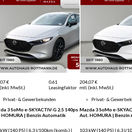
,07 €
0.61
204,07 €
 (inkl. MwSt.)
Leasingfaktor
mtl. (inkl. MwSt.)
Privat- & Gewerbekunden
Privat- & Gewerbe
da 3 SoMo e-SKYACTIV-G 2.5 140ps
Mazda 3 SoMo e-SKYACT
. HOMURA
|
Benzin
Automatik
Aut. HOMURA
|
Benzin
 kW (140 PS)
|
6,3 l/100km (komb.)
|
103 kW (140 PS)
|
6,3 l/