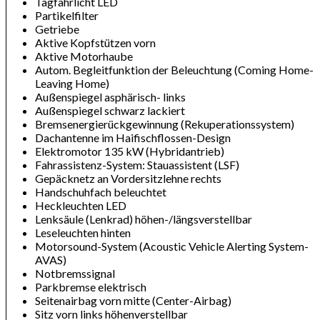
Tagfahrlicht LED
Partikelfilter
Getriebe
Aktive Kopfstützen vorn
Aktive Motorhaube
Autom. Begleitfunktion der Beleuchtung (Coming Home-
Leaving Home)
Außenspiegel asphärisch- links
Außenspiegel schwarz lackiert
Bremsenergierückgewinnung (Rekuperationssystem)
Dachantenne im Haifischflossen-Design
Elektromotor 135 kW (Hybridantrieb)
Fahrassistenz-System: Stauassistent (LSF)
Gepäcknetz an Vordersitzlehne rechts
Handschuhfach beleuchtet
Heckleuchten LED
Lenksäule (Lenkrad) höhen-/längsverstellbar
Leseleuchten hinten
Motorsound-System (Acoustic Vehicle Alerting System-
AVAS)
Notbremssignal
Parkbremse elektrisch
Seitenairbag vorn mitte (Center-Airbag)
Sitz vorn links höhenverstellbar