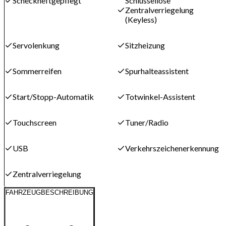
Scheckheftgepflegt
Schlüssellose
Zentralverriegelung
(Keyless)
Servolenkung
Sitzheizung
Sommerreifen
Spurhalteassistent
Start/Stopp-Automatik
Totwinkel-Assistent
Touchscreen
Tuner/Radio
USB
Verkehrszeichenerkennung
Zentralverriegelung
FAHRZEUGBESCHREIBUNG