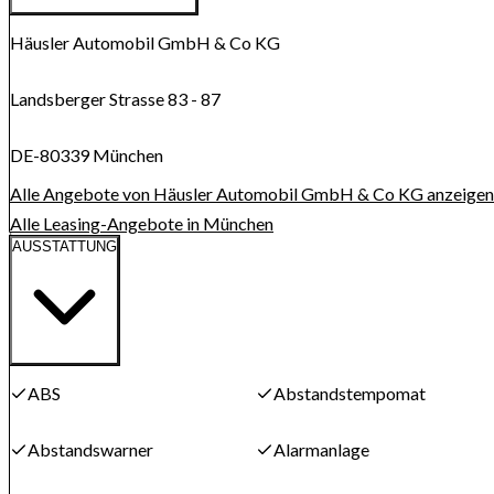
Route anzeigen
Karte wird geladen...
Häusler Automobil GmbH & Co KG
Landsberger Strasse 83 - 87
DE-80339 München
Alle Angebote von Häusler Automobil GmbH & Co KG anzeigen
Alle Leasing-Angebote in München
AUSSTATTUNG
ABS
Abstandstempomat
Abstandswarner
Alarmanlage