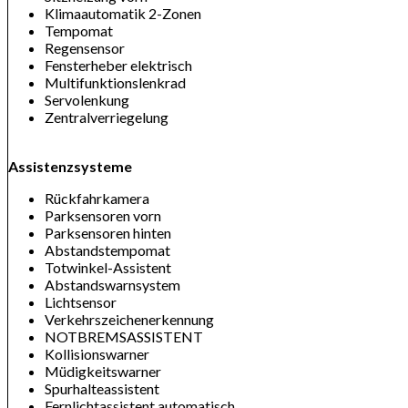
Klimaautomatik 2-Zonen
Tempomat
Regensensor
Fensterheber elektrisch
Multifunktionslenkrad
Servolenkung
Zentralverriegelung
Assistenzsysteme
Rückfahrkamera
Parksensoren vorn
Parksensoren hinten
Abstandstempomat
Totwinkel-Assistent
Abstandswarnsystem
Lichtsensor
Verkehrszeichenerkennung
NOTBREMSASSISTENT
Kollisionswarner
Müdigkeitswarner
Spurhalteassistent
Fernlichtassistent automatisch