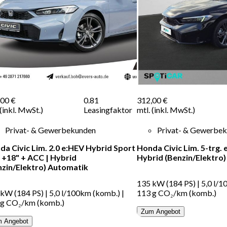
,00 €
0.81
312,00 €
 (inkl. MwSt.)
Leasingfaktor
mtl. (inkl. MwSt.)
Privat- & Gewerbekunden
Privat- & Gewerbe
da Civic Lim. 2.0 e:HEV Hybrid Sport
Honda Civic Lim. 5-trg.
 +18" + ACC
|
Hybrid
Hybrid (Benzin/Elektro)
nzin/Elektro)
Automatik
135 kW (184 PS)
|
5,0 l/
 kW (184 PS)
|
5,0 l/100km (komb.)
|
113 g CO₂/km (komb.)
 g CO₂/km (komb.)
Zum Angebot
 Angebot