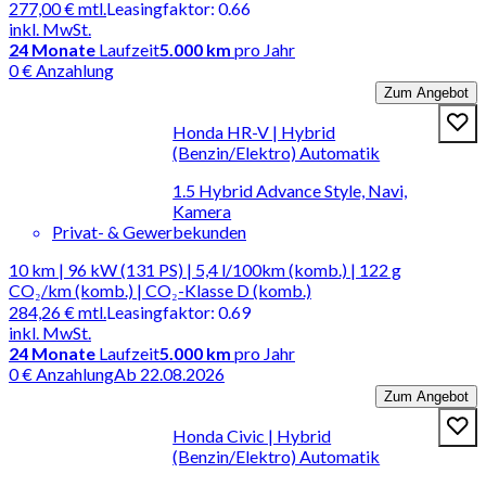
277,00 €
mtl.
Leasingfaktor
:
0.66
inkl. MwSt.
24
Monate
Laufzeit
5.000 km
pro Jahr
0 € Anzahlung
Zum Angebot
Honda HR-V | Hybrid
(Benzin/Elektro) Automatik
1.5 Hybrid Advance Style, Navi,
Kamera
Privat- & Gewerbekunden
10 km | 96 kW (131 PS) | 5,4 l/100km (komb.) | 122 g
CO₂/km (komb.) | CO₂-Klasse D (komb.)
284,26 €
mtl.
Leasingfaktor
:
0.69
inkl. MwSt.
24
Monate
Laufzeit
5.000 km
pro Jahr
0 € Anzahlung
Ab 22.08.2026
Zum Angebot
Honda Civic | Hybrid
(Benzin/Elektro) Automatik