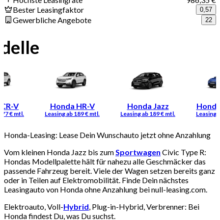
Bester Leasingfaktor
0,57
Gewerbliche Angebote
22
delle
 CR-V
Honda HR-V
Honda Jazz
Honda
Honda-Leasing: Lease Dein Wunschauto jetzt ohne Anzahlung
Vom kleinen Honda Jazz bis zum
Sportwagen
Civic Type R:
Hondas Modellpalette hält für nahezu alle Geschmäcker das
passende Fahrzeug bereit. Viele der Wagen setzen bereits ganz
oder in Teilen auf Elektromobilität. Finde Dein nächstes
Leasingauto von Honda ohne Anzahlung bei null-leasing.com.
Elektroauto, Voll-
Hybrid
, Plug-in-Hybrid, Verbrenner: Bei
Honda findest Du, was Du suchst.