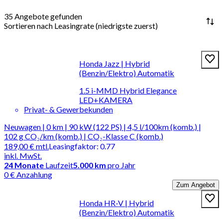
35
Angebote gefunden
Sortieren nach
Leasingrate (niedrigste zuerst)
Honda Jazz | Hybrid
(Benzin/Elektro) Automatik
1.5 i-MMD Hybrid Elegance
LED+KAMERA
Privat- & Gewerbekunden
Neuwagen | 0 km | 90 kW (122 PS) | 4,5 l/100km (komb.) |
102 g CO₂/km (komb.) | CO₂-Klasse C (komb.)
189,00 €
mtl.
Leasingfaktor
:
0.77
inkl. MwSt.
24
Monate
Laufzeit
5.000 km
pro Jahr
0 € Anzahlung
Zum Angebot
Honda HR-V | Hybrid
(Benzin/Elektro) Automatik