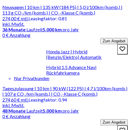
Neuwagen | 10 km | 135 kW (184 PS) | 5,0 l/100km (komb.) |
113 g CO₂/km (komb.) | CO₂-Klasse C (komb.)
274,00 €
mtl.
Leasingfaktor
:
0.81
inkl. MwSt.
36
Monate
Laufzeit
5.000 km
pro Jahr
0 € Anzahlung
Zum Angebot
Honda Jazz | Hybrid
(Benzin/Elektro) Automatik
Hybrid 1.5 Advance Navi
Rückfahrkamera
Nur Privatkunden
Tageszulassung | 10 km | 90 kW (122 PS) | 4,7 l/100km (komb.)
| 107 g CO₂/km (komb.) | CO₂-Klasse C (komb.)
274,60 €
mtl.
Leasingfaktor
:
0.94
inkl. MwSt.
48
Monate
Laufzeit
5.000 km
pro Jahr
0 € Anzahlung
Zum Angebot