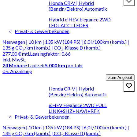
Honda CR-V | Hybrid
(Benzin/Elektro) Automatik
Hybrid e:HEV Elegance 2WD
LED+ACC+LEDER
Privat- & Gewerbekunden
Neuwagen | 10 km | 135 kW (184 PS) | 6,0 l/100km (komb.) |
135 g CO₂/km (komb.) | CO₂-Klasse D (komb.)
277,00 €
mtl.
Leasingfaktor
:
0.66
inkl. MwSt.
24
Monate
Laufzeit
5.000 km
pro Jahr
0 € Anzahlung
Zum Angebot
Honda CR-V | Hybrid
(Benzin/Elektro) Automatik
e:HEV Elegance 2WD FULL
LINK+SHZ+NAVI+RFK
Privat- & Gewerbekunden
Neuwagen | 10 km | 135 kW (184 PS) | 6,0 l/100km (komb.) |
135 g CO₂/km (komb.) | CO₂-Klasse D (komb.)