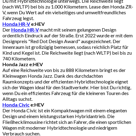
Du mit Hybridtechnologie unterwegs. Die Reichweite liegt
(nach WLTP) bei bis zu 1.000 Kilometern. Lease den Honda ZR-
V, wenn Du Wert auf ein vielseitiges und umweltfreundliches
Fahrzeug legst.
Honda HR-V
e:HEV
Der
Honda HR-V
macht mit seinem gelungenen Design
ordentlich Eindruck auf der Straße. Erst 2022 wurde er mit dem
Designpreis "Red Dot Design Award" ausgezeichnet. Der
Innenraum ist großzügig bemessen, sodass reichlich Platz für
Kind und Kegel ist. Die Reichweite liegt (nach WLTP) bei bis zu
740 Kilometern.
Honda Jazz e:HEV
Auf eine Reichweite von bis zu 888 Kilometern bringt es der
Kleinwagen Honda Jazz. Dank des durchdachten
Raumkonzepts und der effizienten Hybridtechnologie eignet
sich der Wagen ideal für den Stadtverkehr. Hier bist Du richtig,
wenn Du ein effizientes Fahrzeug für die kleineren Touren des
Alltags suchst.
Honda Civic
e:HEV
Der Honda Civic ist ein Kompaktwagen mit einem eleganten
Design und einem leistungsstarken Hybridantrieb. Die
Fließhecklimousine richtet sich an Fahrer, die einen sportlichen
Wagen mit moderner Hybridtechnologie und niedrigem
Verbrauch suchen.