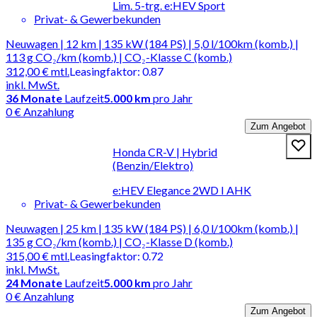
Lim. 5-trg. e:HEV Sport
Privat- & Gewerbekunden
Neuwagen | 12 km | 135 kW (184 PS) | 5,0 l/100km (komb.) |
113 g CO₂/km (komb.) | CO₂-Klasse C (komb.)
312,00 €
mtl.
Leasingfaktor
:
0.87
inkl. MwSt.
36
Monate
Laufzeit
5.000 km
pro Jahr
0 € Anzahlung
Zum Angebot
Honda CR-V | Hybrid
(Benzin/Elektro)
e:HEV Elegance 2WD I AHK
Privat- & Gewerbekunden
Neuwagen | 25 km | 135 kW (184 PS) | 6,0 l/100km (komb.) |
135 g CO₂/km (komb.) | CO₂-Klasse D (komb.)
315,00 €
mtl.
Leasingfaktor
:
0.72
inkl. MwSt.
24
Monate
Laufzeit
5.000 km
pro Jahr
0 € Anzahlung
Zum Angebot