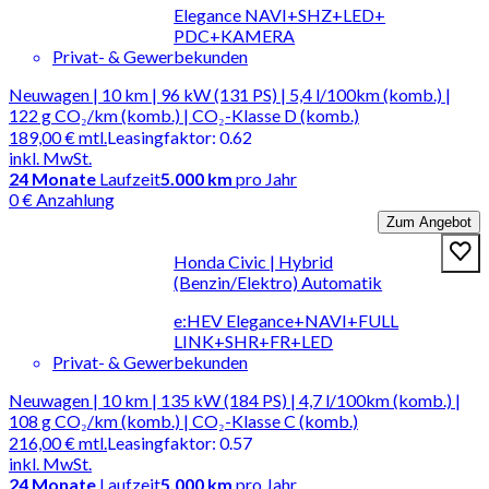
Elegance NAVI+SHZ+LED+
PDC+KAMERA
Privat- & Gewerbekunden
Neuwagen | 10 km | 96 kW (131 PS) | 5,4 l/100km (komb.) |
122 g CO₂/km (komb.) | CO₂-Klasse D (komb.)
189,00 €
mtl.
Leasingfaktor
:
0.62
inkl. MwSt.
24
Monate
Laufzeit
5.000 km
pro Jahr
0 € Anzahlung
Zum Angebot
Honda Civic | Hybrid
(Benzin/Elektro) Automatik
e:HEV Elegance+NAVI+FULL
LINK+SHR+FR+LED
Privat- & Gewerbekunden
Neuwagen | 10 km | 135 kW (184 PS) | 4,7 l/100km (komb.) |
108 g CO₂/km (komb.) | CO₂-Klasse C (komb.)
216,00 €
mtl.
Leasingfaktor
:
0.57
inkl. MwSt.
24
Monate
Laufzeit
5.000 km
pro Jahr