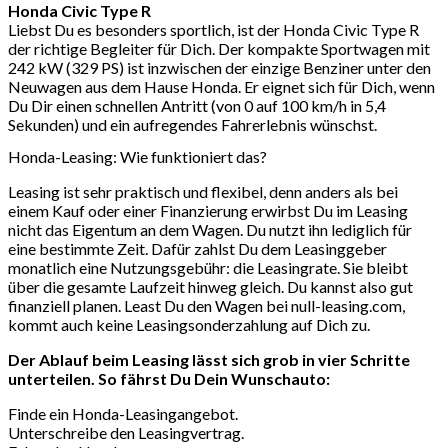
Honda Civic Type R
Liebst Du es besonders sportlich, ist der Honda Civic Type R
der richtige Begleiter für Dich. Der kompakte Sportwagen mit
242 kW (329 PS) ist inzwischen der einzige Benziner unter den
Neuwagen aus dem Hause Honda. Er eignet sich für Dich, wenn
Du Dir einen schnellen Antritt (von 0 auf 100 km/h in 5,4
Sekunden) und ein aufregendes Fahrerlebnis wünschst.
Honda-Leasing: Wie funktioniert das?
Leasing ist sehr praktisch und flexibel, denn anders als bei
einem Kauf oder einer Finanzierung erwirbst Du im Leasing
nicht das Eigentum an dem Wagen. Du nutzt ihn lediglich für
eine bestimmte Zeit. Dafür zahlst Du dem Leasinggeber
monatlich eine Nutzungsgebühr: die Leasingrate. Sie bleibt
über die gesamte Laufzeit hinweg gleich. Du kannst also gut
finanziell planen. Least Du den Wagen bei null-leasing.com,
kommt auch keine Leasingsonderzahlung auf Dich zu.
Der Ablauf beim Leasing lässt sich grob in vier Schritte
unterteilen. So fährst Du Dein Wunschauto:
Finde ein Honda-Leasingangebot.
Unterschreibe den Leasingvertrag.