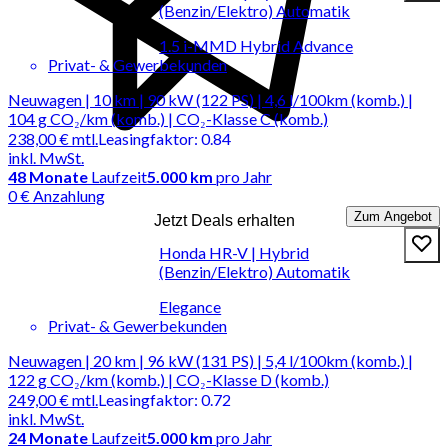
(Benzin/Elektro) Automatik
1.5 i-MMD Hybrid Advance
Privat- & Gewerbekunden
Neuwagen | 10 km | 90 kW (122 PS) | 4,6 l/100km (komb.) |
104 g CO₂/km (komb.) | CO₂-Klasse C (komb.)
238,00 €
mtl.
Leasingfaktor
:
0.84
inkl. MwSt.
48
Monate
Laufzeit
5.000 km
pro Jahr
0 € Anzahlung
Zum Angebot
Jetzt Deals erhalten
Honda HR-V | Hybrid
(Benzin/Elektro) Automatik
Elegance
Privat- & Gewerbekunden
Neuwagen | 20 km | 96 kW (131 PS) | 5,4 l/100km (komb.) |
122 g CO₂/km (komb.) | CO₂-Klasse D (komb.)
249,00 €
mtl.
Leasingfaktor
:
0.72
inkl. MwSt.
24
Monate
Laufzeit
5.000 km
pro Jahr