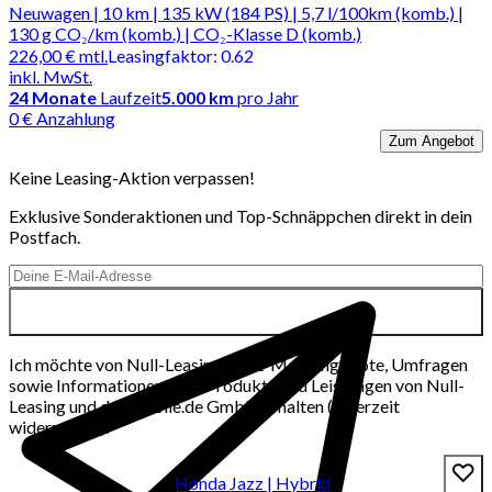
Neuwagen | 10 km | 135 kW (184 PS) | 5,7 l/100km (komb.) |
130 g CO₂/km (komb.) | CO₂-Klasse D (komb.)
226,00 €
mtl.
Leasingfaktor
:
0.62
inkl. MwSt.
24
Monate
Laufzeit
5.000 km
pro Jahr
0 € Anzahlung
Zum Angebot
Keine Leasing-Aktion verpassen!
Exklusive Sonderaktionen und Top-Schnäppchen direkt in dein
Postfach.
Ich möchte von Null-Leasing per E-Mail Angebote, Umfragen
sowie Informationen über Produkte und Leistungen von Null-
Leasing und der mobile.de GmbH erhalten (jederzeit
widerrufbar).
Honda Jazz | Hybrid