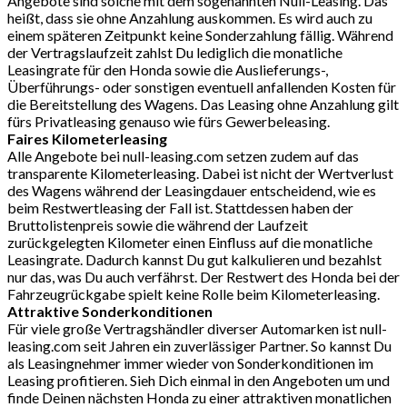
Angebote sind solche mit dem sogenannten Null-Leasing. Das
heißt, dass sie ohne Anzahlung auskommen. Es wird auch zu
einem späteren Zeitpunkt keine Sonderzahlung fällig. Während
der Vertragslaufzeit zahlst Du lediglich die monatliche
Leasingrate für den Honda sowie die Auslieferungs-,
Überführungs- oder sonstigen eventuell anfallenden Kosten für
die Bereitstellung des Wagens. Das Leasing ohne Anzahlung gilt
fürs Privatleasing genauso wie fürs Gewerbeleasing.
Faires Kilometerleasing
Alle Angebote bei null-leasing.com setzen zudem auf das
transparente Kilometerleasing. Dabei ist nicht der Wertverlust
des Wagens während der Leasingdauer entscheidend, wie es
beim Restwertleasing der Fall ist. Stattdessen haben der
Bruttolistenpreis sowie die während der Laufzeit
zurückgelegten Kilometer einen Einfluss auf die monatliche
Leasingrate. Dadurch kannst Du gut kalkulieren und bezahlst
nur das, was Du auch verfährst. Der Restwert des Honda bei der
Fahrzeugrückgabe spielt keine Rolle beim Kilometerleasing.
Attraktive Sonderkonditionen
Für viele große Vertragshändler diverser Automarken ist null-
leasing.com seit Jahren ein zuverlässiger Partner. So kannst Du
als Leasingnehmer immer wieder von Sonderkonditionen im
Leasing profitieren. Sieh Dich einmal in den Angeboten um und
finde Deinen nächsten Honda zu einer attraktiven monatlichen