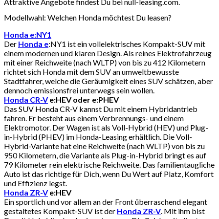
Attraktive Angebote findest Du bei null-leasing.com.
Modellwahl: Welchen Honda möchtest Du leasen?
Honda e:NY1
Der
Honda e
:NY1 ist ein vollelektrisches Kompakt-SUV mit
einem modernen und klaren Design. Als reines Elektrofahrzeug
mit einer Reichweite (nach WLTP) von bis zu 412 Kilometern
richtet sich Honda mit dem SUV an umweltbewusste
Stadtfahrer, welche die Geräumigkeit eines SUV schätzen, aber
dennoch emissionsfrei unterwegs sein wollen.
Honda CR-V
e:HEV oder e:PHEV
Das SUV Honda CR-V kannst Du mit einem Hybridantrieb
fahren. Er besteht aus einem Verbrennungs- und einem
Elektromotor. Der Wagen ist als Voll-Hybrid (HEV) und Plug-
in-Hybrid (PHEV) im Honda-Leasing erhältlich. Die Voll-
Hybrid-Variante hat eine Reichweite (nach WLTP) von bis zu
950 Kilometern, die Variante als Plug-in-Hybrid bringt es auf
79 Kilometer rein elektrische Reichweite. Das familientaugliche
Auto ist das richtige für Dich, wenn Du Wert auf Platz, Komfort
und Effizienz legst.
Honda ZR-V
e:HEV
Ein sportlich und vor allem an der Front überraschend elegant
gestaltetes Kompakt-SUV ist der
Honda ZR-V
. Mit ihm bist