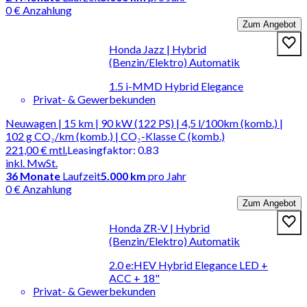
0 € Anzahlung
Zum Angebot
Honda Jazz | Hybrid
(Benzin/Elektro) Automatik
1.5 i-MMD Hybrid Elegance
Privat- & Gewerbekunden
Neuwagen | 15 km | 90 kW (122 PS) | 4,5 l/100km (komb.) |
102 g CO₂/km (komb.) | CO₂-Klasse C (komb.)
221,00 €
mtl.
Leasingfaktor
:
0.83
inkl. MwSt.
36
Monate
Laufzeit
5.000 km
pro Jahr
0 € Anzahlung
Zum Angebot
Honda ZR-V | Hybrid
(Benzin/Elektro) Automatik
2.0 e:HEV Hybrid Elegance LED +
ACC + 18"
Privat- & Gewerbekunden