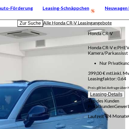
Auto-Förderung
Leasing-Schnäppchen
Neuwagen k
Alle Honda CR-V Leasingangebote
Zur Suche
Honda
CR-V
Honda CR-V e:PHEV
Kamera/Parkassisst
Nur Privatkun
399,00 €
mtl.
inkl. M
Leasingfaktor
:
0.64
Preis gilt bei Anfrage über 
Leasing-Details
Typ des Kunden
Privatkunden
Gewer
24 Monate
Laufzeit