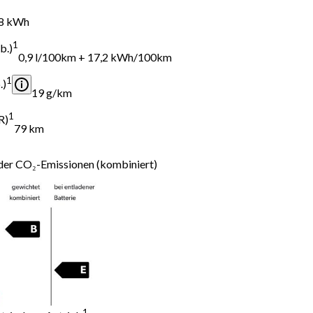
8 kWh
1
b.)
0,9 l/100km + 17,2 kWh/100km
1
.)
19 g/km
1
R)
79 km
der CO₂-Emissionen (kombiniert)
1