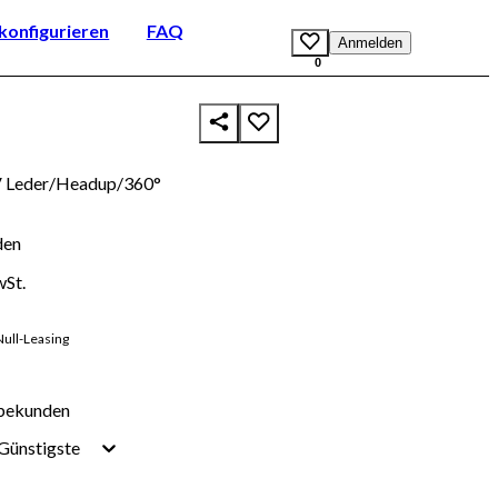
onfigurieren
FAQ
Anmelden
0
 Leder/Headup/360°
den
wSt.
Null-Leasing
bekunden
Günstigste