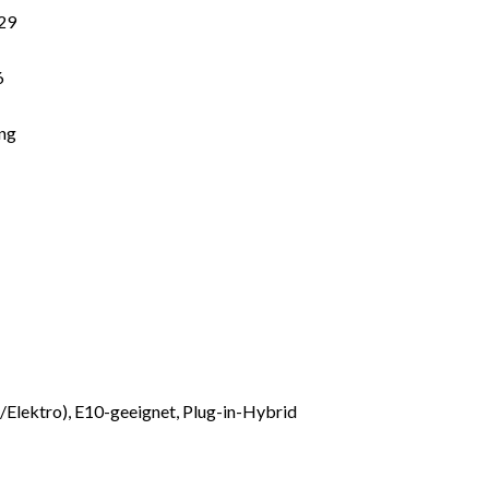
29
6
ng
/Elektro), E10-geeignet, Plug-in-Hybrid