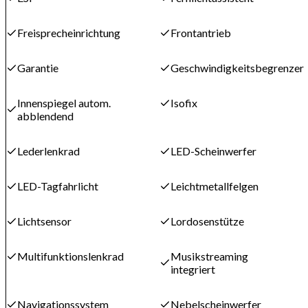
Freisprecheinrichtung
Frontantrieb
Garantie
Geschwindigkeitsbegrenzer
Innenspiegel autom.
Isofix
abblendend
Lederlenkrad
LED-Scheinwerfer
LED-Tagfahrlicht
Leichtmetallfelgen
Lichtsensor
Lordosenstütze
Multifunktionslenkrad
Musikstreaming
integriert
Navigationssystem
Nebelscheinwerfer