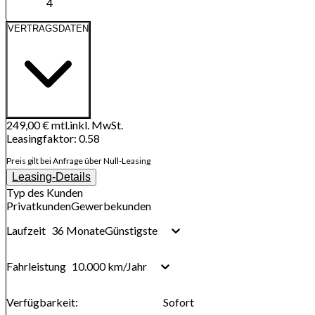
4
VERTRAGSDATEN
249,00 €
mtl.
inkl. MwSt.
Leasingfaktor
:
0.58
Preis gilt bei Anfrage über Null-Leasing
Leasing-Details
Typ des Kunden
Privatkunden
Gewerbekunden
36 Monate
Günstigste
Laufzeit
10.000 km/Jahr
Fahrleistung
Verfügbarkeit
:
Sofort