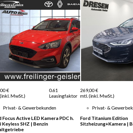
,00 €
0.61
269,00 €
 (inkl. MwSt.)
Leasingfaktor
mtl. (inkl. MwSt.)
Privat- & Gewerbekunden
Privat- & Gewerbe
d Focus Active LED Kamera PDC h.
Ford Titanium Edition
i Keyless SHZ
|
Benzin
Sitzheizung+Kamera
|
B
altgetriebe