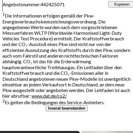
Angebotsnummer
:
442425071
Kopieren
1
Die Informationen erfolgen gemäß der Pkw-
Energieverbrauchskennzeichnungsverordnung. Die
angegebenen Werte wurden nach dem vorgeschriebenen
Messverfahren WLTP (Worldwide Harmonised Light-Duty
Vehicles Test Procedure) ermittelt. Der Kraftstoffverbrauch
und der CO₂-Ausstoß eines Pkw sind nicht nur von der
effizienten Ausnutzung des Kraftstoffs durch den Pkw, sondern
auch vom Fahrstil und anderen nichttechnischen Faktoren
abhängig. CO₂ ist das für die Erderwärmung
hauptverantwortliche Treibhausgas. Ein Leitfaden über den
Kraftstoffverbrauch und die CO₂-Emissionen aller in
Deutschland angebotenen neuen Pkw-Modelle ist unentgeltlich
einsehbar an jedem Verkaufsort in Deutschland, an dem neue
Pkw ausgestellt oder angeboten werden. Der Leitfaden ist auch
hier abrufbar:
www.dat.de/co2/
2
Es gelten die Bedingungen des Service-Anbieters.
Inserat beanstanden