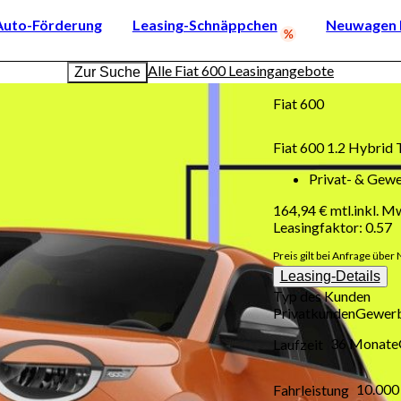
Auto-Förderung
Leasing-Schnäppchen
Neuwagen k
Alle Fiat 600 Leasingangebote
Zur Suche
Fiat
600
Fiat 600 1.2 Hybri
Privat- & Gew
164,94 €
mtl.
inkl. M
Leasingfaktor
:
0.57
Preis gilt bei Anfrage über 
Leasing-Details
Typ des Kunden
Privatkunden
Gewer
36 Monate
Laufzeit
10.000
Fahrleistung