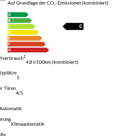
Auf Grundlage der CO₂-Emissionen (kombiniert)
1
ffverbrauch
4,8 l/100km (kombiniert)
tzplätze
5
er Türen
4/5
Automatik
ierung
Klimaautomatik
lfe