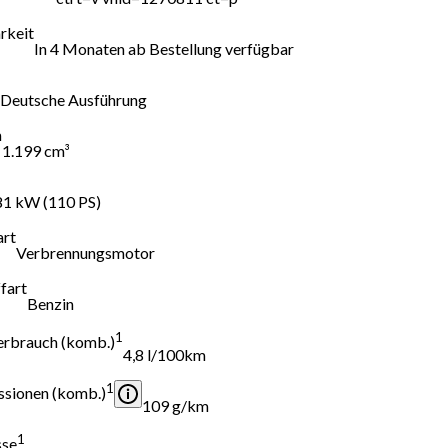
rkeit
In 4 Monaten ab Bestellung verfügbar
Deutsche Ausführung
m
1.199 cm³
81 kW (110 PS)
art
Verbrennungsmotor
fart
Benzin
1
erbrauch (komb.)
4,8 l/100km
1
sionen (komb.)
109 g/km
1
sse