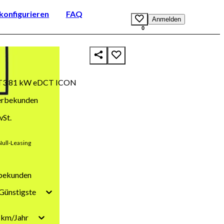
onfigurieren
FAQ
Anmelden
0
d T3 81 kW eDCT ICON
erbekunden
wSt.
Null-Leasing
bekunden
Günstigste
 km/Jahr