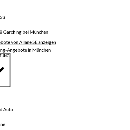
d geladen...
 33
 Garching bei München
ebote von Allane SE anzeigen
sing-Angebote in München
TUNG
d Auto
hne