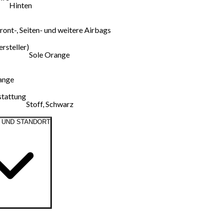
Hinten
ront-, Seiten- und weitere Airbags
rsteller)
Sole Orange
ange
stattung
Stoff, Schwarz
 UND STANDORT
zeigen