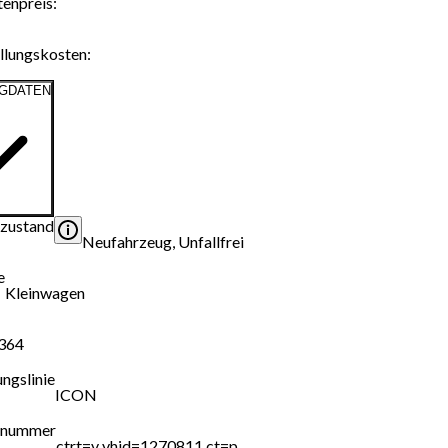
tenpreis
:
ellungskosten
:
GDATEN
zustand
Neufahrzeug, Unfallfrei
e
Kleinwagen
364
ngslinie
ICON
gnummer
ctrt=v vhid=1270811 ct=p