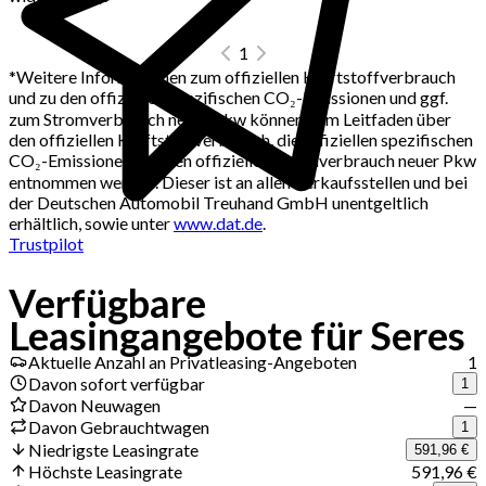
1
*
Weitere Informationen zum offiziellen Kraftstoffverbrauch
und zu den offiziellen spezifischen CO₂-Emissionen und ggf.
zum Stromverbrauch neuer Pkw können dem Leitfaden über
den offiziellen Kraftstoffverbrauch, die offiziellen spezifischen
CO₂-Emissionen und den offiziellen Stromverbrauch neuer Pkw
entnommen werden. Dieser ist an allen Verkaufsstellen und bei
der Deutschen Automobil Treuhand GmbH unentgeltlich
erhältlich, sowie unter
www.dat.de
.
Trustpilot
Verfügbare
Jetzt Deals erhalten
Leasingangebote für Seres
Aktuelle Anzahl an Privatleasing-Angeboten
1
Davon sofort verfügbar
1
Davon Neuwagen
—
Davon Gebrauchtwagen
1
Niedrigste Leasingrate
591,96 €
Höchste Leasingrate
591,96 €