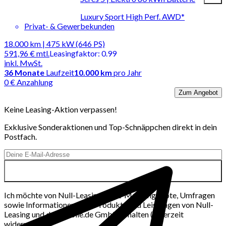
Luxury Sport High Perf. AWD*
Privat- & Gewerbekunden
18.000 km | 475 kW (646 PS)
591,96 €
mtl.
Leasingfaktor
:
0.99
inkl. MwSt.
36
Monate
Laufzeit
10.000 km
pro Jahr
0 € Anzahlung
Zum Angebot
Keine Leasing-Aktion verpassen!
Exklusive Sonderaktionen und Top-Schnäppchen direkt in dein
Postfach.
Ich möchte von Null-Leasing per E-Mail Angebote, Umfragen
sowie Informationen über Produkte und Leistungen von Null-
Leasing und der mobile.de GmbH erhalten (jederzeit
widerrufbar).