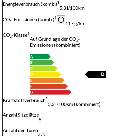
1
Energieverbrauch (komb.)
5,3 l/100km
1
CO₂-Emissionen (komb.)
117 g/km
1
CO₂-Klasse
Auf Grundlage der CO₂-
Emissionen (kombiniert)
1
Kraftstoffverbrauch
5,3 l/100km (kombiniert)
Anzahl Sitzplätze
5
Anzahl der Türen
4/5