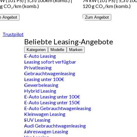
kW (101 PS)
|
5,3 l/100km (komb.)
|
74 kW (101 PS)
|
5,3 l/10
 g CO₂/km (komb.)
120 g CO₂/km (komb.)
 Angebot
Zum Angebot
Trustpilot
Beliebte Leasing-Angebote
Kategorien
Modelle
Marken
E-Auto Leasing
Leasing sofort verfügbar
Privatleasing
Gebrauchtwagenleasing
Leasing unter 100€
Gewerbeleasing
Hybrid Leasing
E-Auto Leasing unter 100€
E-Auto Leasing unter 150€
E-Auto Gebrauchtwagenleasing
Kleinwagen Leasing
SUV Leasing
Audi Gebrauchtwagenleasing
Jahreswagen Leasing