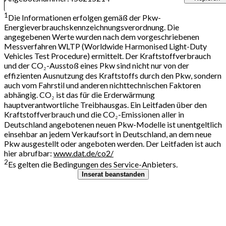
1
Die Informationen erfolgen gemäß der Pkw-
Energieverbrauchskennzeichnungsverordnung. Die
angegebenen Werte wurden nach dem vorgeschriebenen
Messverfahren WLTP (Worldwide Harmonised Light-Duty
Vehicles Test Procedure) ermittelt. Der Kraftstoffverbrauch
und der CO₂-Ausstoß eines Pkw sind nicht nur von der
effizienten Ausnutzung des Kraftstoffs durch den Pkw, sondern
auch vom Fahrstil und anderen nichttechnischen Faktoren
abhängig. CO₂ ist das für die Erderwärmung
hauptverantwortliche Treibhausgas. Ein Leitfaden über den
Kraftstoffverbrauch und die CO₂-Emissionen aller in
Deutschland angebotenen neuen Pkw-Modelle ist unentgeltlich
einsehbar an jedem Verkaufsort in Deutschland, an dem neue
Pkw ausgestellt oder angeboten werden. Der Leitfaden ist auch
hier abrufbar:
www.dat.de/co2/
2
Es gelten die Bedingungen des Service-Anbieters.
Inserat beanstanden