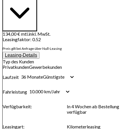
134,00 €
mtl.
inkl. MwSt.
Leasingfaktor
:
0.52
Preis gilt bei Anfrage über Null-Leasing
Leasing-Details
Typ des Kunden
Privatkunden
Gewerbekunden
36 Monate
Günstigste
Laufzeit
10.000 km/Jahr
Fahrleistung
Verfügbarkeit
:
In 4 Wochen ab Bestellung
verfügbar
Leasingart
:
Kilometerleasing