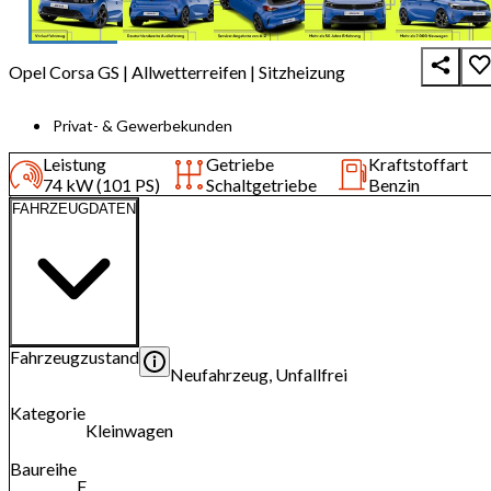
Opel Corsa GS | Allwetterreifen | Sitzheizung
Privat- & Gewerbekunden
Leistung
Getriebe
Kraftstoffart
74 kW (101 PS)
Schaltgetriebe
Benzin
FAHRZEUGDATEN
Fahrzeugzustand
Neufahrzeug, Unfallfrei
Kategorie
Kleinwagen
Baureihe
F