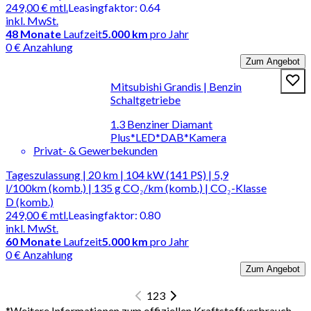
249,00 €
mtl.
Leasingfaktor
:
0.64
inkl. MwSt.
48
Monate
Laufzeit
5.000 km
pro Jahr
0 € Anzahlung
Zum Angebot
Mitsubishi Grandis | Benzin
Schaltgetriebe
1.3 Benziner Diamant
Plus*LED*DAB*Kamera
Privat- & Gewerbekunden
Tageszulassung | 20 km | 104 kW (141 PS) | 5,9
l/100km (komb.) | 135 g CO₂/km (komb.) | CO₂-Klasse
D (komb.)
249,00 €
mtl.
Leasingfaktor
:
0.80
inkl. MwSt.
60
Monate
Laufzeit
5.000 km
pro Jahr
0 € Anzahlung
Zum Angebot
1
2
3
*
Weitere Informationen zum offiziellen Kraftstoffverbrauch