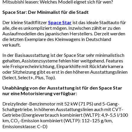
Mitsubishi leasen: Welches Modell eignet sich für wen?
Space Star: Der Minimalist für die Stadt
Der kleine Stadtflitzer
Space Star
ist das ideale Stadtauto für
alle, die es unkompliziert mögen. Inzwischen zählt er zu den
Auslaufmodellen des japanischen Herstellers. Derzeit werden
die letzten Exemplare des Kleinwagens in Deutschland
verkauft.
In der Basisausstattung ist der Space Star sehr minimalistisch
gehalten, Assistenzsysteme fehlen hier weitgehend. Features
wie Freisprecheinrichtung, Einparkhilfe mit Rückfahrkamera
oder Sitzheizung gibt es erst in den höheren Ausstattungslinien
(Select, Select+, Plus, Top).
Unabhängig von der Ausstattung ist für den Space Star
nur eine Motorisierung verfügbar:
Dreizylinder-Benzinmotor mit 52 kW (71 PS) und 5-Gang-
Schaltgetriebe. In höheren Ausstattungslinien auch mit CVT-
Getriebe (Energieverbrauch kombiniert (WLTP): 4,9–5,5 l/100
km, CO₂-Emission kombiniert (WLTP): 112–125 g/km,
Emissionsklasse: C–D)