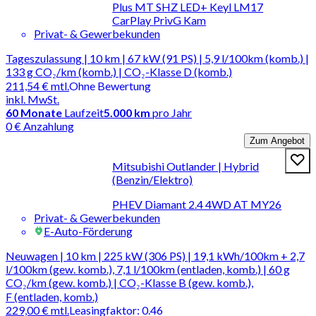
Plus MT SHZ LED+ Keyl LM17
CarPlay PrivG Kam
Privat- & Gewerbekunden
Tageszulassung | 10 km | 67 kW (91 PS) | 5,9 l/100km (komb.) |
133 g CO₂/km (komb.) | CO₂-Klasse D (komb.)
211,54 €
mtl.
Ohne Bewertung
inkl. MwSt.
60
Monate
Laufzeit
5.000 km
pro Jahr
0 € Anzahlung
Zum Angebot
Mitsubishi Outlander | Hybrid
(Benzin/Elektro)
PHEV Diamant 2.4 4WD AT MY26
Privat- & Gewerbekunden
E-Auto-Förderung
Neuwagen | 10 km | 225 kW (306 PS) | 19,1 kWh/100km + 2,7
l/100km (gew. komb.), 7,1 l/100km (entladen, komb.) | 60 g
CO₂/km (gew. komb.) | CO₂-Klasse B (gew. komb.),
F (entladen, komb.)
229,00 €
mtl.
Leasingfaktor
:
0.46