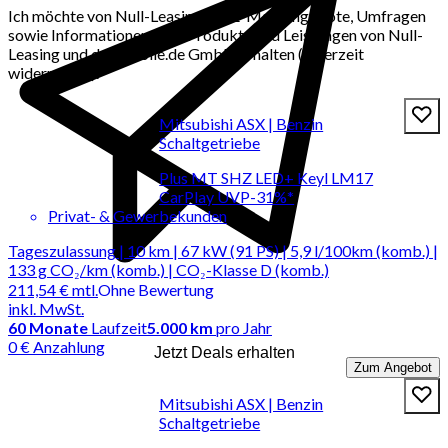
Ich möchte von Null-Leasing per E-Mail Angebote, Umfragen
sowie Informationen über Produkte und Leistungen von Null-
Leasing und der mobile.de GmbH erhalten (jederzeit
widerrufbar).
Mitsubishi ASX | Benzin
Schaltgetriebe
Plus MT SHZ LED+ Keyl LM17
CarPlay UVP-31%*
Privat- & Gewerbekunden
Tageszulassung | 10 km | 67 kW (91 PS) | 5,9 l/100km (komb.) |
133 g CO₂/km (komb.) | CO₂-Klasse D (komb.)
211,54 €
mtl.
Ohne Bewertung
inkl. MwSt.
60
Monate
Laufzeit
5.000 km
pro Jahr
0 € Anzahlung
Jetzt Deals erhalten
Zum Angebot
Mitsubishi ASX | Benzin
Schaltgetriebe