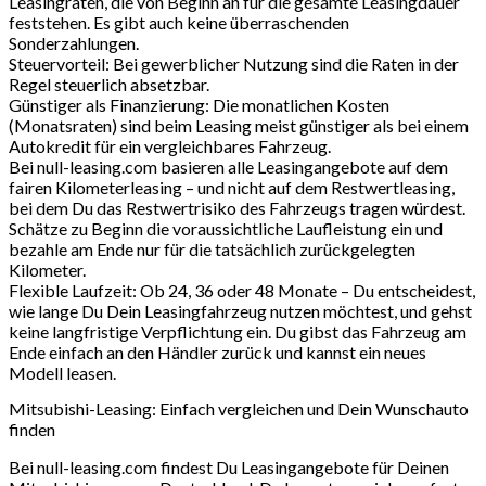
Leasingraten, die von Beginn an für die gesamte Leasingdauer
feststehen. Es gibt auch keine überraschenden
Sonderzahlungen.
Steuervorteil: Bei gewerblicher Nutzung sind die Raten in der
Regel steuerlich absetzbar.
Günstiger als Finanzierung: Die monatlichen Kosten
(Monatsraten) sind beim Leasing meist günstiger als bei einem
Autokredit für ein vergleichbares Fahrzeug.
Bei null-leasing.com basieren alle Leasingangebote auf dem
fairen Kilometerleasing – und nicht auf dem Restwertleasing,
bei dem Du das Restwertrisiko des Fahrzeugs tragen würdest.
Schätze zu Beginn die voraussichtliche Laufleistung ein und
bezahle am Ende nur für die tatsächlich zurückgelegten
Kilometer.
Flexible Laufzeit: Ob 24, 36 oder 48 Monate – Du entscheidest,
wie lange Du Dein Leasingfahrzeug nutzen möchtest, und gehst
keine langfristige Verpflichtung ein. Du gibst das Fahrzeug am
Ende einfach an den Händler zurück und kannst ein neues
Modell leasen.
Mitsubishi-Leasing: Einfach vergleichen und Dein Wunschauto
finden
Bei null-leasing.com findest Du Leasingangebote für Deinen