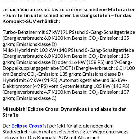
Je nach Variante sind bis zu drei verschiedene Motorarten
– zum Teil in unterschiedlichen Leistungsstufen – für das
Kompakt-SUV erhältlich:
Turbo-Benziner mit 67 kW (91 PS) und 6-Gang-Schaltgetriebe
(Energieverbrauch: 6,0 l/100 km Benzin; CO₂-Emission: 135
g/km; Emissionsklasse D)
Mild-Hybrid mit 103 kW (140 PS) und 6-Gang-Schaltgetriebe
(Energieverbrauch: 6,0 l/100 km Benzin; CO₂-Emission: 135
g/km; Emissionsklasse D) oder 116 kW (158 PS) und 7-Gang-
Doppelkupplungsgetriebe (DCT) (Energieverbrauch: 6,0 l/100
km Benzin; CO₂-Emission: 135 g/km; Emissionsklasse D)
Hybrid mit 69 kW (94 PS), Automatikgetriebe und 36-kW-
Elektromotor (49 PS) vorn, Systemleistung 105 kW (143 PS)
(Energieverbrauch: 4,7 l/100 km Benzin; CO₂-Emission: 107
g/km; Emissionsklasse C)
Mitsubishi Eclipse Cross: Dynamik auf und abseits der
Straße
Der
Eclipse Cross
ist perfekt für alle, die neben dem
Stadtverkehr auch mal abseits befestigter Wege unterwegs
sein wollen. Das Kompakt-SUV mit Allrad und