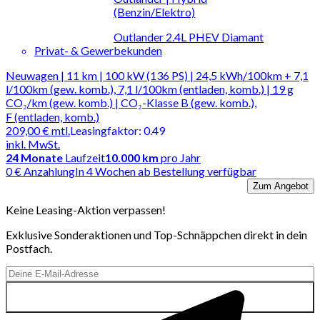
(Benzin/Elektro)
Outlander 2.4L PHEV Diamant
Privat- & Gewerbekunden
Neuwagen | 11 km | 100 kW (136 PS) | 24,5 kWh/100km + 7,1
l/100km (gew. komb.), 7,1 l/100km (entladen, komb.) | 19 g
CO₂/km (gew. komb.) | CO₂-Klasse B (gew. komb.),
F (entladen, komb.)
209,00 €
mtl.
Leasingfaktor
:
0.49
inkl. MwSt.
24
Monate
Laufzeit
10.000 km
pro Jahr
0 € Anzahlung
In 4 Wochen ab Bestellung verfügbar
Zum Angebot
Keine Leasing-Aktion verpassen!
Exklusive Sonderaktionen und Top-Schnäppchen direkt in dein
Postfach.