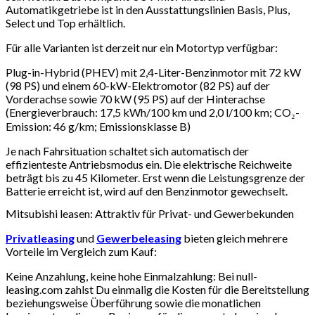
Automatikgetriebe ist in den Ausstattungslinien Basis, Plus,
Select und Top erhältlich.
Für alle Varianten ist derzeit nur ein Motortyp verfügbar:
Plug-in-Hybrid (PHEV) mit 2,4-Liter-Benzinmotor mit 72 kW
(98 PS) und einem 60-kW-Elektromotor (82 PS) auf der
Vorderachse sowie 70 kW (95 PS) auf der Hinterachse
(Energieverbrauch: 17,5 kWh/100 km und 2,0 l/100 km; CO₂-
Emission: 46 g/km; Emissionsklasse B)
Je nach Fahrsituation schaltet sich automatisch der
effizienteste Antriebsmodus ein. Die elektrische Reichweite
beträgt bis zu 45 Kilometer. Erst wenn die Leistungsgrenze der
Batterie erreicht ist, wird auf den Benzinmotor gewechselt.
Mitsubishi leasen: Attraktiv für Privat- und Gewerbekunden
Privatleasing
und
Gewerbeleasing
bieten gleich mehrere
Vorteile im Vergleich zum Kauf:
Keine Anzahlung, keine hohe Einmalzahlung: Bei null-
leasing.com zahlst Du einmalig die Kosten für die Bereitstellung
beziehungsweise Überführung sowie die monatlichen