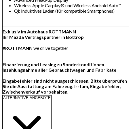
Wireless Ap­ple Car­play® und Wireless An­dro­id Auto™
Qi: In­duk­ti­ves La­den (für kom­pa­ti­ble Smart­pho­nes)
Exklusiv im Autohaus ROTTMANN
Ihr Mazda Vertragspartner in Bottrop
#ROTTMANN
we drive together
Finanzierung und Leasing zu Sonderkonditionen
Inzahlungnahme aller Gebrauchtwagen und Fabrikate
Eingabefehler sind nicht ausgeschlossen. Bitte überprüfen
Sie die Ausstattung am Fahrzeug. Irrtum, Eingabefehler,
Zwischenverkauf vorbehalten.
ALTERNATIVE ANGEBOTE