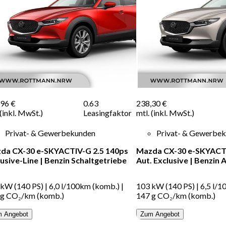
,96 €
0.63
238,30 €
 (inkl. MwSt.)
Leasingfaktor
mtl. (inkl. MwSt.)
Privat- & Gewerbekunden
Privat- & Gewerbe
da CX-30 e-SKYACTIV-G 2.5 140ps
Mazda CX-30 e-SKYACTI
lusive-Line
|
Benzin
Schaltgetriebe
Aut. Exclusive
|
Benzin
A
 kW (140 PS)
|
6,0 l/100km (komb.)
|
103 kW (140 PS)
|
6,5 l/
 g CO₂/km (komb.)
147 g CO₂/km (komb.)
 Angebot
Zum Angebot