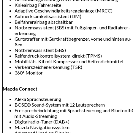
Knie­air­bag Fah­rer­sei­te
Ad­ap­ti­ve Ge­schwin­dig­keits­re­gel­an­la­ge (MRCC)
Auf­merk­sam­keits­as­sis­tent (DM)
Bei­fah­rer­air­bag ab­schalt­bar
Not­brems­as­sis­tent (SBS) mit Fuß­gän­ger- und Rad­fah­rer­
erken­nung
Gurt­straf­fer mit Gurt­kraft­be­gren­zer, vor­ne und hin­ten au­
ßen
Not­brems­as­sis­tent (SBS)
Rei­fen­druck­kon­troll­sys­tem, di­rekt (TPMS)
Mo­bi­li­täts-Kit mit Kom­pres­sor und Rei­fen­dicht­mit­tel
Ver­kehrs­zei­chen­er­ken­nung (TSR)
360° Mo­ni­tor
Mazda Connect
Ale­xa Sprach­steue­rung
BOSE® Sound-Sys­tem mit 12 Laut­spre­chern
Frei­sprech­ein­rich­tung mit Sprach­steue­rung und Blue­toot
mit Au­dio-Strea­ming
Di­gi­tal­ra­dio-Tu­ner (DAB+)
Mazda Na­vi­ga­ti­ons­sys­tem
Ad­van­ced Head-up Dis­play