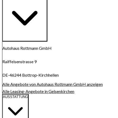
Route anzeigen
Karte wird geladen...
Autohaus Rottmann GmbH
Raiffeisenstrasse 9
DE-46244 Bottrop-Kirchhellen
Alle Angebote von Autohaus Rottmann GmbH anzeigen
Alle Leasing-Angebote in Gelsenkirchen
AUSSTATTUNG