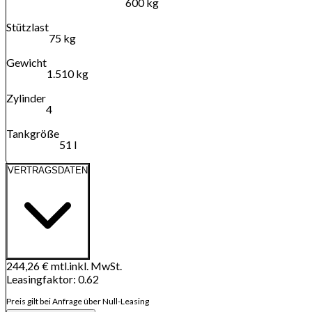
600 kg
Stützlast
75 kg
Gewicht
1.510 kg
Zylinder
4
Tankgröße
51 l
VERTRAGSDATEN
244,26 €
mtl.
inkl. MwSt.
Leasingfaktor
:
0.62
Preis gilt bei Anfrage über Null-Leasing