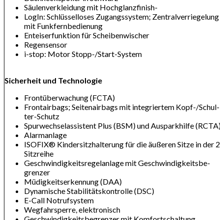
Säu­len­ver­klei­dung mit Hoch­glanz­fi­nish-
Log­In: Schlüs­sel­lo­ses Zu­gangs­sys­tem; Zen­tral­ver­rie­ge­lung
mit Funk­fern­be­die­nung
Ent­ei­ser­funk­ti­on für Schei­ben­wi­scher
Re­gen­sen­sor
i-stop: Mo­tor Stopp-/Start-Sys­tem
Sicherheit und Technologie
Front­über­wa­chung (FCTA)
Fron­t­air­bags; Sei­ten­air­bags mit in­te­grier­tem Kopf-/Schul­
ter-Schutz
Spur­wech­sel­as­sis­tent Plus (BSM) und Auspark­hil­fe (RCTA
Alarm­an­la­ge
ISO­FIX® Kin­der­sitz­hal­te­rung für die äu­ße­ren Sit­ze in der 2
Sitz­rei­he
Ge­schwin­dig­keits­re­gel­an­la­ge mit Ge­schwin­dig­keits­be­
gren­zer
Mü­dig­keits­er­ken­nung (DAA)
Dy­na­mi­sche Sta­bi­li­täts­kon­trol­le (DSC)
E-Call Not­ruf­sys­tem
Weg­fahr­sper­re, elek­tro­nisch
Ge­schwin­dig­keits­be­gren­zer mit Kom­fort­schal­tung