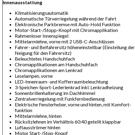
Innenausstattung
Kli­ma­ti­sie­rungs­au­to­ma­tik
Au­to­ma­ti­sche Tür­ver­rie­ge­lung wäh­rend der Fahrt
Elek­tro­ni­sche Park­brem­se mit Auto-Hold Funk­ti­on
Mo­tor-Start-/Stopp-Knopf mit Chrom­ap­pli­ka­ti­on
Rah­men­lo­ser In­nen­spie­gel
Mit­tel­arm­leh­ne, vor­ne mit 2 USB-C-An­schlüs­sen
Fah­rer- und Bei­fah­rer­sitz hö­hen­ein­stell­bar (Ein­stel­lung der
Nei­gung für den Fah­rer­sitz)
Be­leuch­te­tes Hand­schuh­fach
Chrom­ap­pli­ka­tio­nen am Hand­schuh­fach
Chrom­ap­pli­ka­tio­nen am Lenk­rad
Le­se­lam­pen, vor­ne
LED-In­nen­raum- und Kof­fer­raum­be­leuch­tung
3-Spei­chen-Sport-Le­der­lenk­rad inkl. Lenk­rad­hei­zung
Son­nen­bril­len­hal­te­rung im Dach­him­mel
Zen­tral­ver­rie­ge­lung mit Funk­fern­be­die­nung
Elek­tri­sche Fens­ter­he­ber, vor­ne und hin­ten, mit Kom­fort­
funk­ti­on
Mit­tel­arm­leh­ne, hin­ten
Rück­sitz­leh­nen im Ver­hält­nis 60:40 ge­teilt klapp­bar
Luft­aus­strö­mer hin­ten
Mo­tor Start-/Stop-Knopf