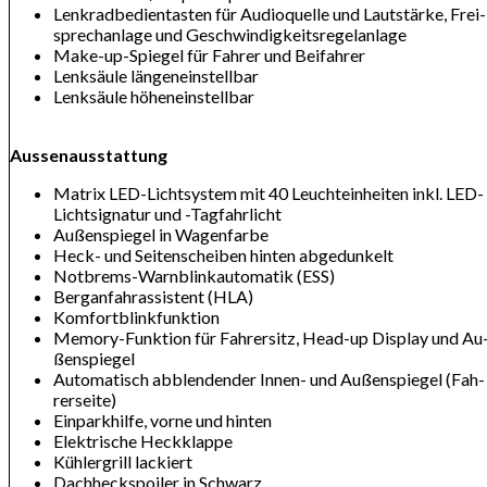
Lenk­rad­be­dien­tas­ten für Au­dio­qu­el­le und Laut­stär­ke, Frei­
sprech­an­la­ge und Ge­schwin­dig­keits­re­gel­an­la­ge
Make-up-Spie­gel für Fah­rer und Bei­fah­rer
Lenk­säu­le län­gen­ein­stell­bar
Lenk­säu­le hö­hen­ein­stell­bar
Aussenausstattung
Ma­trix LED-Licht­sys­tem mit 40 Leucht­ein­hei­ten inkl. LED-
Licht­si­gna­tur und -Tag­fahr­licht
Au­ßen­spie­gel in Wa­gen­far­be
Heck- und Sei­ten­schei­ben hin­ten ab­ge­dun­kelt
Not­brems-Warn­b­link­au­to­ma­tik (ESS)
Berg­an­fahr­as­sis­tent (HLA)
Kom­fort­b­link­funk­ti­on
Me­mo­ry-Funk­ti­on für Fah­rer­sitz, Head-up Dis­play und Au
ßen­spie­gel
Au­to­ma­tisch ab­blen­den­der In­nen- und Au­ßen­spie­gel (Fah­
rer­sei­te)
Ein­park­hil­fe, vor­ne und hin­ten
Elek­tri­sche Heck­klap­pe
Küh­ler­grill la­ckiert
Dach­heck­spoi­ler in Schwarz