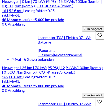
Neuwagen | 0 km | 70 kW (95 PS) | 16,3 kWh/100km (komb.) |
0 g CO₂/km (komb.) | CO₂-Klasse A (komb.)
161,52 €
mtl.
Leasingfaktor
:
0.85
inkl. MwSt.
48
Monate
Laufzeit
5.000 km
pro Jahr
0 € Anzahlung
Zum Angebot
Leapmotor T03 | Elektro 37 kWh
Batterie
|Panorama
Glasdach|Rückfahrkamera|
Privat- & Gewerbekunden
Neuwagen | 25 km | 70 kW (95 PS) | 12,9 kWh/100km (komb.)
| 0 g CO₂/km (komb.) | CO₂-Klasse A (komb.)
169,00 €
mtl.
Leasingfaktor
:
0.89
inkl. MwSt.
48
Monate
Laufzeit
5.000 km
pro Jahr
0 € Anzahlung
Zum Angebot
Leapmotor T03 | Elektro 37 kWh