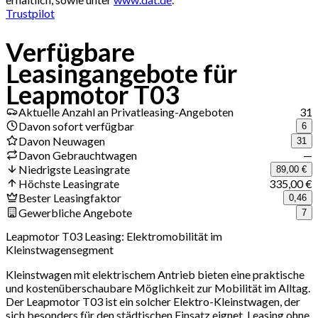
Trustpilot
Verfügbare
Leasingangebote für
Leapmotor T03
Aktuelle Anzahl an Privatleasing-Angeboten
31
Davon sofort verfügbar
6
Davon Neuwagen
31
Davon Gebrauchtwagen
—
Niedrigste Leasingrate
89,00 €
Höchste Leasingrate
335,00 €
Bester Leasingfaktor
0,46
Gewerbliche Angebote
7
Leapmotor T03 Leasing: Elektromobilität im
Kleinstwagensegment
Kleinstwagen mit elektrischem Antrieb bieten eine praktische
und kostenüberschaubare Möglichkeit zur Mobilität im Alltag.
Der Leapmotor T03 ist ein solcher Elektro-Kleinstwagen, der
sich besonders für den städtischen Einsatz eignet. Leasing ohne