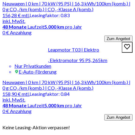
Neuwagen | 0 km | 70 kW (95 PS) | 16,3 kWh/100km (komb.) |
0 g CO₂/km (komb.) | CO₂-Klasse A (komb.)
156,28 €
mtl.
Leasingfaktor
:
0.83
inkl. MwSt.
48
Monate
Laufzeit
5.000 km
pro Jahr
0 € Anzahlung
Zum Angebot
Leapmotor T03 | Elektro
, Elektromotor 95 PS, 265km
Nur Privatkunden
E-Auto-Förderung
Neuwagen | 0 km | 70 kW (95 PS) | 16,3 kWh/100km (komb.) |
0 g CO₂/km (komb.) | CO₂-Klasse A (komb.)
158,90 €
mtl.
Leasingfaktor
:
0.84
inkl. MwSt.
48
Monate
Laufzeit
5.000 km
pro Jahr
0 € Anzahlung
Zum Angebot
Keine Leasing-Aktion verpassen!