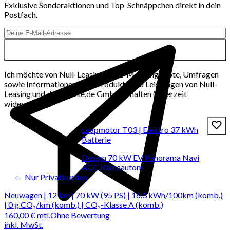
Exklusive Sonderaktionen und Top-Schnäppchen direkt in dein
Postfach.
Ich möchte von Null-Leasing per E-Mail Angebote, Umfragen
sowie Informationen über Produkte und Leistungen von Null-
Leasing und der mobile.de GmbH erhalten (jederzeit
widerrufbar).
Leapmotor T03 | Elektro 37 kWh
Batterie
Design 70 kW EV Panorama Navi
ACC Klimaautom
Nur Privatkunden
Neuwagen | 12 km | 70 kW (95 PS) | 16,3 kWh/100km (komb.)
| 0 g CO₂/km (komb.) | CO₂-Klasse A (komb.)
160,00 €
mtl.
Ohne Bewertung
inkl. MwSt.