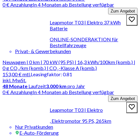
0 € Anzahlung
In 4 Monaten ab Bestellung verfügbar
Zum Angebot
Leapmotor T03 | Elektro 37 kWh
Batterie
ONLINE-SONDERAKTION für
Bestellfahrzeuge
Privat- & Gewerbekunden
Neuwagen | 0 km | 70 kW (95 PS) | 16,3 kWh/100km (komb.) |
0 g CO₂/km (komb.) | CO₂-Klasse A (komb.)
153,00 €
mtl.
Leasingfaktor
:
0.81
inkl. MwSt.
48
Monate
Laufzeit
3.000 km
pro Jahr
0 € Anzahlung
In 4 Monaten ab Bestellung verfügbar
Zum Angebot
Leapmotor T03 | Elektro
, Elektromotor 95 PS, 265km
Nur Privatkunden
E-Auto-Förderung