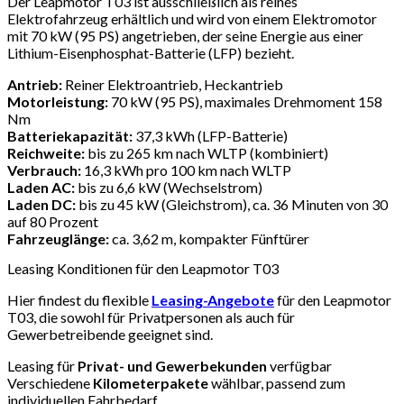
Der Leapmotor T03 ist ausschließlich als reines
Elektrofahrzeug erhältlich und wird von einem Elektromotor
mit 70 kW (95 PS) angetrieben, der seine Energie aus einer
Lithium-Eisenphosphat-Batterie (LFP) bezieht.
Antrieb:
Reiner Elektroantrieb, Heckantrieb
Motorleistung:
70 kW (95 PS), maximales Drehmoment 158
Nm
Batteriekapazität:
37,3 kWh (LFP-Batterie)
Reichweite:
bis zu 265 km nach WLTP (kombiniert)
Verbrauch:
16,3 kWh pro 100 km nach WLTP
Laden AC:
bis zu 6,6 kW (Wechselstrom)
Laden DC:
bis zu 45 kW (Gleichstrom), ca. 36 Minuten von 30
auf 80 Prozent
Fahrzeuglänge:
ca. 3,62 m, kompakter Fünftürer
Leasing Konditionen für den Leapmotor T03
Hier findest du flexible
Leasing-Angebote
für den Leapmotor
T03, die sowohl für Privatpersonen als auch für
Gewerbetreibende geeignet sind.
Leasing für
Privat- und Gewerbekunden
verfügbar
Verschiedene
Kilometerpakete
wählbar, passend zum
individuellen Fahrbedarf