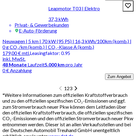
Leapmotor T03 | Elektro
37,3 kWh
Privat- & Gewerbekunden
E-Auto-Förderung
Neuwagen | 5 km | 70 kW (95 PS) | 16,3 kWh/100km (komb.) |
0 g CO₂/km (komb.) | CO₂-Klasse A (komb.)
179,00 €
mtl.
Leasingfaktor
:
0.95
inkl. MwSt.
48
Monate
Laufzeit
5.000 km
pro Jahr
0 € Anzahlung
Zum Angebot
1
2
3
*
Weitere Informationen zum offiziellen Kraftstoffverbrauch
und zu den offiziellen spezifischen CO₂-Emissionen und ggf.
zum Stromverbrauch neuer Pkw können dem Leitfaden über
den offiziellen Kraftstoffverbrauch, die offiziellen spezifischen
CO₂-Emissionen und den offiziellen Stromverbrauch neuer Pkw
entnommen werden. Dieser ist an allen Verkaufsstellen und bei
der Deutschen Automobil Treuhand GmbH unentgeltlich
erhältlich, sowie unter
www.dat.de
.