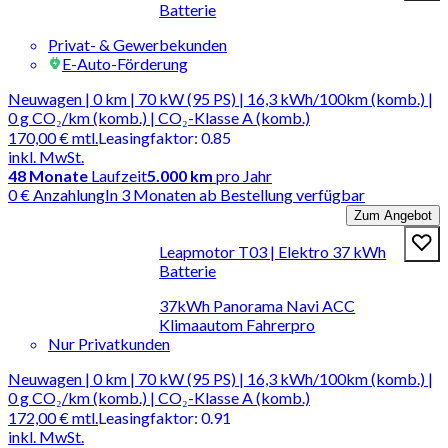
Batterie
Privat- & Gewerbekunden
E-Auto-Förderung
Neuwagen | 0 km | 70 kW (95 PS) | 16,3 kWh/100km (komb.) |
0 g CO₂/km (komb.) | CO₂-Klasse A (komb.)
170,00 €
mtl.
Leasingfaktor
:
0.85
inkl. MwSt.
48
Monate
Laufzeit
5.000 km
pro Jahr
0 € Anzahlung
In 3 Monaten ab Bestellung verfügbar
Zum Angebot
Leapmotor T03 | Elektro 37 kWh
Batterie
37kWh Panorama Navi ACC
Klimaautom Fahrerpro
Nur Privatkunden
Neuwagen | 0 km | 70 kW (95 PS) | 16,3 kWh/100km (komb.) |
0 g CO₂/km (komb.) | CO₂-Klasse A (komb.)
172,00 €
mtl.
Leasingfaktor
:
0.91
inkl. MwSt.