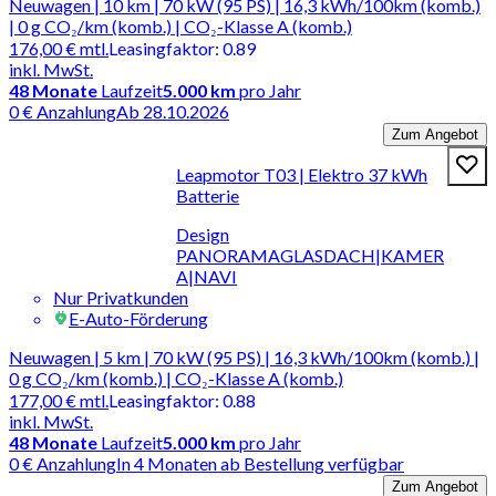
Neuwagen | 10 km | 70 kW (95 PS) | 16,3 kWh/100km (komb.)
| 0 g CO₂/km (komb.) | CO₂-Klasse A (komb.)
176,00 €
mtl.
Leasingfaktor
:
0.89
inkl. MwSt.
48
Monate
Laufzeit
5.000 km
pro Jahr
0 € Anzahlung
Ab 28.10.2026
Zum Angebot
Leapmotor T03 | Elektro 37 kWh
Batterie
Design
PANORAMAGLASDACH|KAMER
A|NAVI
Nur Privatkunden
E-Auto-Förderung
Neuwagen | 5 km | 70 kW (95 PS) | 16,3 kWh/100km (komb.) |
0 g CO₂/km (komb.) | CO₂-Klasse A (komb.)
177,00 €
mtl.
Leasingfaktor
:
0.88
inkl. MwSt.
48
Monate
Laufzeit
5.000 km
pro Jahr
0 € Anzahlung
In 4 Monaten ab Bestellung verfügbar
Zum Angebot