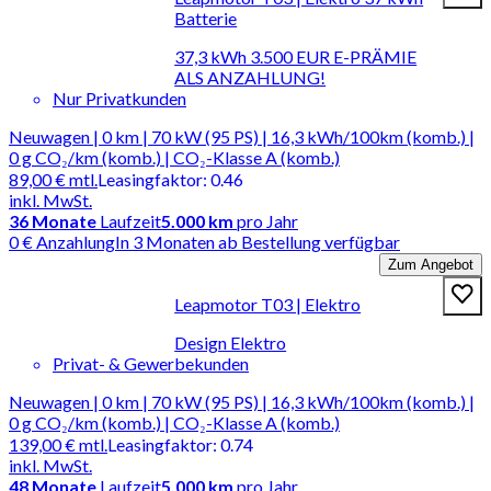
Batterie
37,3 kWh 3.500 EUR E-PRÄMIE
ALS ANZAHLUNG!
Nur Privatkunden
Neuwagen | 0 km | 70 kW (95 PS) | 16,3 kWh/100km (komb.) |
0 g CO₂/km (komb.) | CO₂-Klasse A (komb.)
89,00 €
mtl.
Leasingfaktor
:
0.46
inkl. MwSt.
36
Monate
Laufzeit
5.000 km
pro Jahr
0 € Anzahlung
In 3 Monaten ab Bestellung verfügbar
Zum Angebot
Leapmotor T03 | Elektro
Design Elektro
Privat- & Gewerbekunden
Neuwagen | 0 km | 70 kW (95 PS) | 16,3 kWh/100km (komb.) |
0 g CO₂/km (komb.) | CO₂-Klasse A (komb.)
139,00 €
mtl.
Leasingfaktor
:
0.74
inkl. MwSt.
48
Monate
Laufzeit
5.000 km
pro Jahr