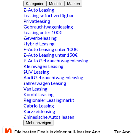
Kategorien
Modelle
Marken
E-Auto Leasing
Leasing sofort verfügbar
Privatleasing
Gebrauchtwagenleasing
Leasing unter 100€
Gewerbeleasing
Hybrid Leasing
E-Auto Leasing unter 100€
E-Auto Leasing unter 150€
E-Auto Gebrauchtwagenleasing
Kleinwagen Leasing
SUV Leasing
Audi Gebrauchtwagenleasing
Jahreswagen Leasing
Van Leasing
Kombi Leasing
Regionaler Leasingmarkt
Cabrio Leasing
Kurzzeitleasing
Chinesische Autos leasen
Mehr anzeigen
Die besten Deals in deiner null-leasing App
Zur App