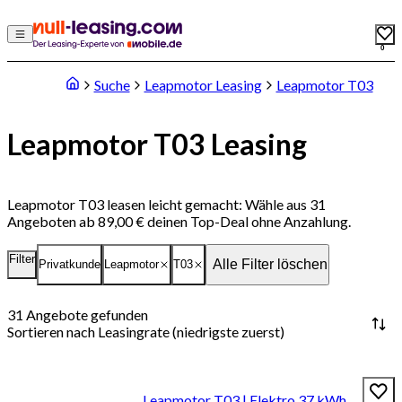
0
Suche
Leapmotor Leasing
Leapmotor T03
Leapmotor T03 Leasing
Leapmotor T03 leasen leicht gemacht: Wähle aus 31
Angeboten ab 89,00 € deinen Top-Deal ohne Anzahlung.
Filter
Alle Filter löschen
Privatkunde
Leapmotor
T03
31
Angebote gefunden
Sortieren nach
Leasingrate (niedrigste zuerst)
Leapmotor T03 | Elektro 37 kWh