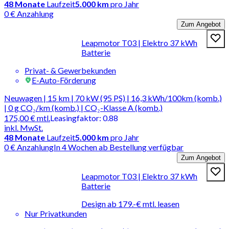
48
Monate
Laufzeit
5.000 km
pro Jahr
0 € Anzahlung
Zum Angebot
Leapmotor T03 | Elektro 37 kWh
Batterie
Privat- & Gewerbekunden
E-Auto-Förderung
Neuwagen | 15 km | 70 kW (95 PS) | 16,3 kWh/100km (komb.)
| 0 g CO₂/km (komb.) | CO₂-Klasse A (komb.)
175,00 €
mtl.
Leasingfaktor
:
0.88
inkl. MwSt.
48
Monate
Laufzeit
5.000 km
pro Jahr
0 € Anzahlung
In 4 Wochen ab Bestellung verfügbar
Zum Angebot
Leapmotor T03 | Elektro 37 kWh
Batterie
Design ab 179.-€ mtl. leasen
Nur Privatkunden