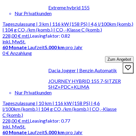
Extreme hybrid 155
Nur Privatkunden
Tageszulassung | 3 km | 116 kW (158 PS) | 4,6 l/100km (komb.)
| 104 g CO₂/km (komb.) | CO₂-Klasse C (komb.)
228,00 €
mtl.
Leasingfaktor
:
0.82
inkl. MwSt.
60
Monate
Laufzeit
5.000 km
pro Jahr
0 € Anzahlung
Zum Angebot
Dacia Jogger | Benzin Automatik
JOURNEY HYBRID 155 7-SITZER
SHZ+PDC+KLIMA
Nur Privatkunden
Tageszulassung | 10 km | 116 kW (158 PS) | 4,6
l/100km (komb.) | 104 g CO₂/km (komb.) | CO₂-Klasse
C (komb.)
228,00 €
mtl.
Leasingfaktor
:
0.77
inkl. MwSt.
60
Monate
Laufzeit
5.000 km
pro Jahr