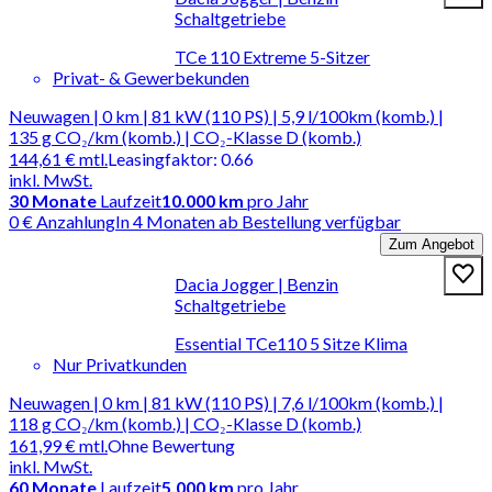
Schaltgetriebe
TCe 110 Extreme 5-Sitzer
Privat- & Gewerbekunden
Neuwagen | 0 km | 81 kW (110 PS) | 5,9 l/100km (komb.) |
135 g CO₂/km (komb.) | CO₂-Klasse D (komb.)
144,61 €
mtl.
Leasingfaktor
:
0.66
inkl. MwSt.
30
Monate
Laufzeit
10.000 km
pro Jahr
0 € Anzahlung
In 4 Monaten ab Bestellung verfügbar
Zum Angebot
Dacia Jogger | Benzin
Schaltgetriebe
Essential TCe110 5 Sitze Klima
Nur Privatkunden
Neuwagen | 0 km | 81 kW (110 PS) | 7,6 l/100km (komb.) |
118 g CO₂/km (komb.) | CO₂-Klasse D (komb.)
161,99 €
mtl.
Ohne Bewertung
inkl. MwSt.
60
Monate
Laufzeit
5.000 km
pro Jahr