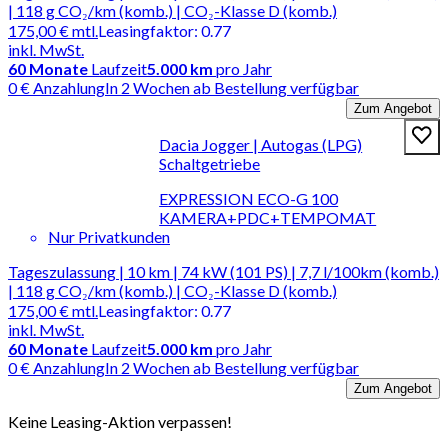
| 118 g CO₂/km (komb.) | CO₂-Klasse D (komb.)
175,00 €
mtl.
Leasingfaktor
:
0.77
inkl. MwSt.
60
Monate
Laufzeit
5.000 km
pro Jahr
0 € Anzahlung
In 2 Wochen ab Bestellung verfügbar
Zum Angebot
Dacia Jogger | Autogas (LPG)
Schaltgetriebe
EXPRESSION ECO-G 100
KAMERA+PDC+TEMPOMAT
Nur Privatkunden
Tageszulassung | 10 km | 74 kW (101 PS) | 7,7 l/100km (komb.)
| 118 g CO₂/km (komb.) | CO₂-Klasse D (komb.)
175,00 €
mtl.
Leasingfaktor
:
0.77
inkl. MwSt.
60
Monate
Laufzeit
5.000 km
pro Jahr
0 € Anzahlung
In 2 Wochen ab Bestellung verfügbar
Zum Angebot
Keine Leasing-Aktion verpassen!