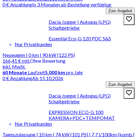
0 € Anzahlung
In 3 Monaten ab Bestellung verfügbar
Zum Angebot
Dacia Jogger | Autogas (LPG)
Schaltgetriebe
Essential Eco-G 120 PDC S&S
Nur Privatkunden
Neuwagen | 0 km | 90 kW (122 PS)
166,41 €
mtl.
Ohne Bewertung
inkl. MwSt.
60
Monate
Laufzeit
5.000 km
pro Jahr
0 € Anzahlung
Ab 15.10.2026
Zum Angebot
Dacia Jogger | Autogas (LPG)
Schaltgetriebe
EXPRESSION ECO-G 100
KAMERA+PDC+TEMPOMAT
Nur Privatkunden
Tageszulassung | 10 km | 74 kW (101 PS) | 7,7 l/100km (komb.)