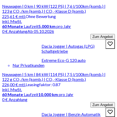
Neuwagen | 0 km | 90 kW (122 PS) | 7,6 l/100km (komb.) |
123 g CO₂/km (komb.) | CO₂-Klasse D (komb.)
225,61 €
mtl.
Ohne Bewertung
inkl. MwSt.
60
Monate
Laufzeit
5.000 km
pro Jahr
0 € Anzahlung
Ab 05.10.2026
Zum Angebot
Dacia Jogger | Autogas (LPG)
Schaltgetriebe
Extreme Eco-G 120 auto
Nur Privatkunden
Neuwagen | 5 km | 84 kW (114 PS) | 7,5 l/100km (komb.) |
122 g CO₂/km (komb.) | CO₂-Klasse D (komb.)
226,00 €
mtl.
Leasingfaktor
:
0.87
inkl. MwSt.
60
Monate
Laufzeit
10.000 km
pro Jahr
0 € Anzahlung
Zum Angebot
Dacia Jogger | Benzin Automatik