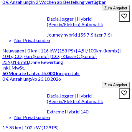
0 € Anzahlung
In 2 Wochen ab Bestellung verfügbar
Zum Angebot
Dacia Jogger | Hybrid
(Benzin/Elektro) Automatik
Journey hybrid 155 7-Sitzer 7-Si
Nur Privatkunden
Neuwagen | 0 km | 116 kW (158 PS) | 4,5 l/100km (komb.) |
104 g CO₂/km (komb.) | CO₂-Klasse C (komb.)
259,01 €
mtl.
Ohne Bewertung
inkl. MwSt.
60
Monate
Laufzeit
5.000 km
pro Jahr
0 € Anzahlung
Ab 23.10.2026
Zum Angebot
Dacia Jogger | Hybrid
(Benzin/Elektro) Automatik
Extreme Hybrid 140
Nur Privatkunden
1.578 km | 102 kW (139 PS)