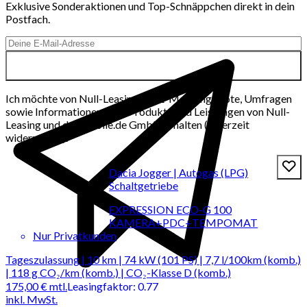
Exklusive Sonderaktionen und Top-Schnäppchen direkt in dein
Postfach.
Ich möchte von Null-Leasing per E-Mail Angebote, Umfragen
sowie Informationen über Produkte und Leistungen von Null-
Leasing und der mobile.de GmbH erhalten (jederzeit
widerrufbar).
Dacia Jogger | Autogas (LPG)
Schaltgetriebe
EXPRESSION ECO-G 100
KAMERA+PDC+TEMPOMAT
Nur Privatkunden
Tageszulassung | 10 km | 74 kW (101 PS) | 7,7 l/100km (komb.)
| 118 g CO₂/km (komb.) | CO₂-Klasse D (komb.)
175,00 €
mtl.
Leasingfaktor
:
0.77
inkl. MwSt.