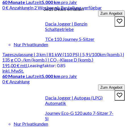
60
Monate
Laufzeit
5.000 km
pro Jahr
0 € Anzahlung
In 2 Wochen ab Bestellung verfügbar
Jetzt Deals erhalten
Zum Angebot
Dacia Jogger | Benzin
Schaltgetriebe
TCe 110 Journey 5-Sitzer
Nur Privatkunden
Tageszulassung | 3 km | 81 kW (110 PS) | 5,9 l/100km (komb.) |
135 g CO₂/km (komb.) | CO₂-Klasse D (komb.)
191,00 €
mtl.
Leasingfaktor
:
0.85
inkl. MwSt.
60
Monate
Laufzeit
5.000 km
pro Jahr
0 € Anzahlung
Zum Angebot
Dacia Jogger | Autogas (LPG)
Automatik
Journey Eco-G 120 auto 7-Sitzer 7-
Si
Nur Privatkunden