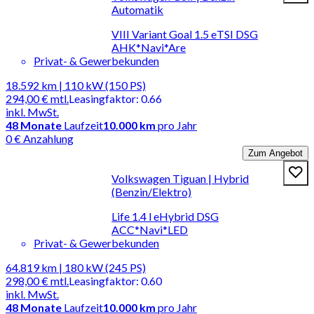
Automatik
VIII Variant Goal 1.5 eTSI DSG
AHK*Navi*Are
Privat- & Gewerbekunden
18.592 km | 110 kW (150 PS)
294,00 €
mtl.
Leasingfaktor
:
0.66
inkl. MwSt.
48
Monate
Laufzeit
10.000 km
pro Jahr
0 € Anzahlung
Zum Angebot
Volkswagen Tiguan | Hybrid
(Benzin/Elektro)
Life 1.4 l eHybrid DSG
ACC*Navi*LED
Privat- & Gewerbekunden
64.819 km | 180 kW (245 PS)
298,00 €
mtl.
Leasingfaktor
:
0.60
inkl. MwSt.
48
Monate
Laufzeit
10.000 km
pro Jahr