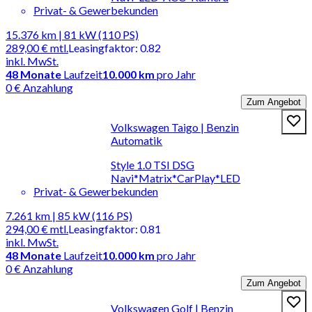
Privat- & Gewerbekunden
15.376 km | 81 kW (110 PS)
289,00 €
mtl.
Leasingfaktor
:
0.82
inkl. MwSt.
48
Monate
Laufzeit
10.000 km
pro Jahr
0 € Anzahlung
Zum Angebot
Volkswagen Taigo | Benzin
Automatik
Style 1.0 TSI DSG
Navi*Matrix*CarPlay*LED
Privat- & Gewerbekunden
7.261 km | 85 kW (116 PS)
294,00 €
mtl.
Leasingfaktor
:
0.81
inkl. MwSt.
48
Monate
Laufzeit
10.000 km
pro Jahr
0 € Anzahlung
Zum Angebot
Volkswagen Golf | Benzin