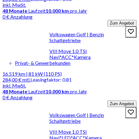
inkl. MwSt.
48
Monate
Laufzeit
10.000 km
pro Jahr
0 € Anzahlung
Zum Angebot
Volkswagen Golf | Benzin
Schaltgetriebe
VIII Move 1.0 TSI
Navi*ACC*Kamera
Privat- & Gewerbekunden
16.519 km | 81 kW (110 PS)
284,00 €
mtl.
Leasingfaktor
:
0.81
inkl. MwSt.
48
Monate
Laufzeit
10.000 km
pro Jahr
0 € Anzahlung
Zum Angebot
Volkswagen Golf | Benzin
Schaltgetriebe
VIII Move 1.0 TSI
Navi*LED*ACC*Kamera