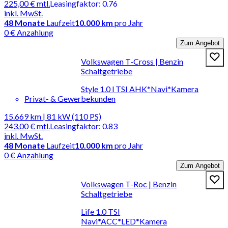
225,00 €
mtl.
Leasingfaktor
:
0.76
inkl. MwSt.
48
Monate
Laufzeit
10.000 km
pro Jahr
0 € Anzahlung
Zum Angebot
Volkswagen T-Cross | Benzin
Schaltgetriebe
Style 1.0 l TSI AHK*Navi*Kamera
Privat- & Gewerbekunden
15.669 km | 81 kW (110 PS)
243,00 €
mtl.
Leasingfaktor
:
0.83
inkl. MwSt.
48
Monate
Laufzeit
10.000 km
pro Jahr
0 € Anzahlung
Zum Angebot
Volkswagen T-Roc | Benzin
Schaltgetriebe
Life 1.0 TSI
Navi*ACC*LED*Kamera