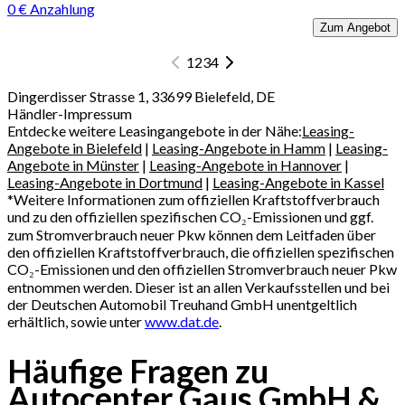
0 € Anzahlung
Zum Angebot
1
2
3
4
Dingerdisser Strasse 1, 33699 Bielefeld, DE
Händler-Impressum
Entdecke weitere Leasingangebote in der Nähe:
Leasing-
Angebote in Bielefeld
|
Leasing-Angebote in Hamm
|
Leasing-
Angebote in Münster
|
Leasing-Angebote in Hannover
|
Leasing-Angebote in Dortmund
|
Leasing-Angebote in Kassel
*
Weitere Informationen zum offiziellen Kraftstoffverbrauch
und zu den offiziellen spezifischen CO₂-Emissionen und ggf.
zum Stromverbrauch neuer Pkw können dem Leitfaden über
den offiziellen Kraftstoffverbrauch, die offiziellen spezifischen
CO₂-Emissionen und den offiziellen Stromverbrauch neuer Pkw
entnommen werden. Dieser ist an allen Verkaufsstellen und bei
der Deutschen Automobil Treuhand GmbH unentgeltlich
erhältlich, sowie unter
www.dat.de
.
Häufige Fragen zu
Autocenter Gaus GmbH &