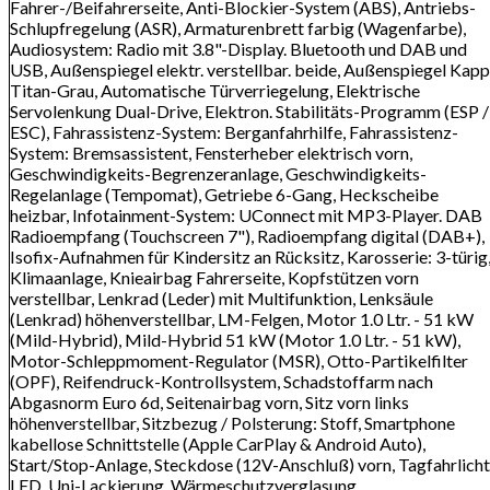
Fahrer-/Beifahrerseite, Anti-Blockier-System (ABS), Antriebs-
Schlupfregelung (ASR), Armaturenbrett farbig (Wagenfarbe),
Audiosystem: Radio mit 3.8"-Display. Bluetooth und DAB und
USB, Außenspiegel elektr. verstellbar. beide, Außenspiegel Kap
Titan-Grau, Automatische Türverriegelung, Elektrische
Servolenkung Dual-Drive, Elektron. Stabilitäts-Programm (ESP /
ESC), Fahrassistenz-System: Berganfahrhilfe, Fahrassistenz-
System: Bremsassistent, Fensterheber elektrisch vorn,
Geschwindigkeits-Begrenzeranlage, Geschwindigkeits-
Regelanlage (Tempomat), Getriebe 6-Gang, Heckscheibe
heizbar, Infotainment-System: UConnect mit MP3-Player. DAB
Radioempfang (Touchscreen 7"), Radioempfang digital (DAB+),
Isofix-Aufnahmen für Kindersitz an Rücksitz, Karosserie: 3-türig
Klimaanlage, Knieairbag Fahrerseite, Kopfstützen vorn
verstellbar, Lenkrad (Leder) mit Multifunktion, Lenksäule
(Lenkrad) höhenverstellbar, LM-Felgen, Motor 1.0 Ltr. - 51 kW
(Mild-Hybrid), Mild-Hybrid 51 kW (Motor 1.0 Ltr. - 51 kW),
Motor-Schleppmoment-Regulator (MSR), Otto-Partikelfilter
(OPF), Reifendruck-Kontrollsystem, Schadstoffarm nach
Abgasnorm Euro 6d, Seitenairbag vorn, Sitz vorn links
höhenverstellbar, Sitzbezug / Polsterung: Stoff, Smartphone
kabellose Schnittstelle (Apple CarPlay & Android Auto),
Start/Stop-Anlage, Steckdose (12V-Anschluß) vorn, Tagfahrlicht
LED, Uni-Lackierung, Wärmeschutzverglasung,