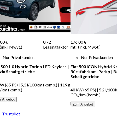
,00 €
0.72
176,00 €
 (inkl. MwSt.)
Leasingfaktor
mtl. (inkl. MwSt.)
Nur Privatkunden
Nur Privatkunden
 500 1.0 Hybrid Torino LED Keyless
|
Fiat 500 ICON Hybrid 
zin
Schaltgetriebe
Rückfahrkam. Parkp
|
B
Schaltgetriebe
kW (65 PS)
|
5,3 l/100km (komb.)
|
119 g
/km (komb.)
48 kW (65 PS)
|
5,2 l/100
CO₂/km (komb.)
 Angebot
Zum Angebot
Trustpilot