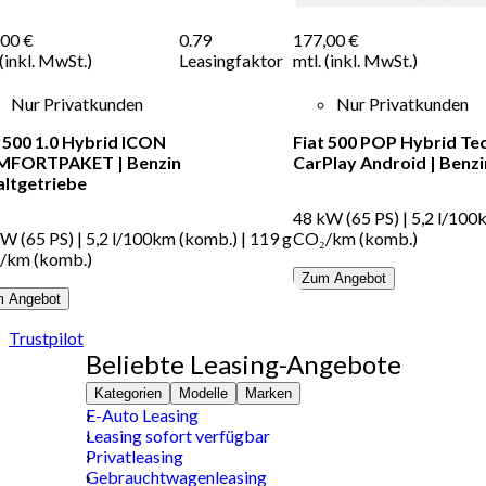
,00 €
0.79
177,00 €
 (inkl. MwSt.)
Leasingfaktor
mtl. (inkl. MwSt.)
Nur Privatkunden
Nur Privatkunden
t 500 1.0 Hybrid ICON
Fiat 500 POP Hybrid Te
MFORTPAKET
|
Benzin
CarPlay Android
|
Benzi
altgetriebe
48 kW (65 PS)
|
5,2 l/100
kW (65 PS)
|
5,2 l/100km (komb.)
|
119 g
CO₂/km (komb.)
/km (komb.)
Zum Angebot
 Angebot
Trustpilot
Beliebte Leasing-Angebote
Kategorien
Modelle
Marken
E-Auto Leasing
Leasing sofort verfügbar
Privatleasing
Gebrauchtwagenleasing