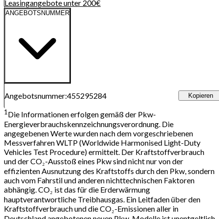
Leasingangebote unter 200€
ANGEBOTSNUMMER
Angebotsnummer
:
455295284
Kopieren
1
Die Informationen erfolgen gemäß der Pkw-
Energieverbrauchskennzeichnungsverordnung. Die
angegebenen Werte wurden nach dem vorgeschriebenen
Messverfahren WLTP (Worldwide Harmonised Light-Duty
Vehicles Test Procedure) ermittelt. Der Kraftstoffverbrauch
und der CO₂-Ausstoß eines Pkw sind nicht nur von der
effizienten Ausnutzung des Kraftstoffs durch den Pkw, sondern
auch vom Fahrstil und anderen nichttechnischen Faktoren
abhängig. CO₂ ist das für die Erderwärmung
hauptverantwortliche Treibhausgas. Ein Leitfaden über den
Kraftstoffverbrauch und die CO₂-Emissionen aller in
Deutschland angebotenen neuen Pkw-Modelle ist unentgeltlich