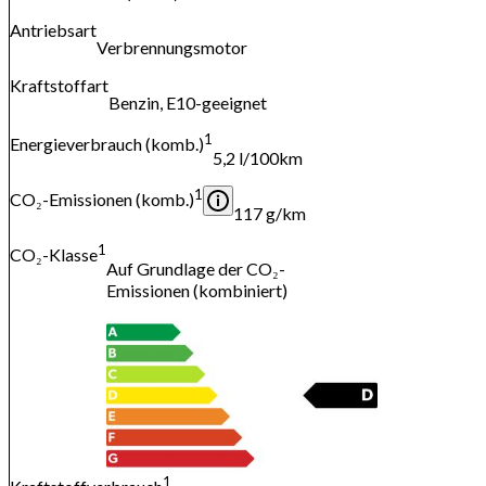
Antriebsart
Verbrennungsmotor
Kraftstoffart
Benzin, E10-geeignet
1
Energieverbrauch (komb.)
5,2 l/100km
1
CO₂-Emissionen (komb.)
117 g/km
1
CO₂-Klasse
Auf Grundlage der CO₂-
Emissionen (kombiniert)
1