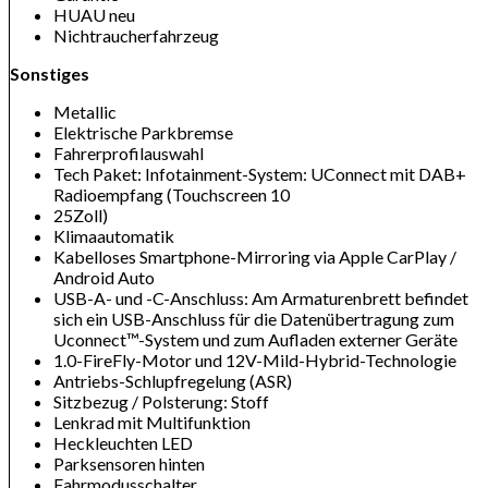
HUAU neu
Nichtraucherfahrzeug
Sonstiges
Metallic
Elektrische Parkbremse
Fahrerprofilauswahl
Tech Paket: Infotainment-System: UConnect mit DAB+
Radioempfang (Touchscreen 10
25Zoll)
Klimaautomatik
Kabelloses Smartphone-Mirroring via Apple CarPlay /
Android Auto
USB-A- und -C-Anschluss: Am Armaturenbrett befindet
sich ein USB-Anschluss für die Datenübertragung zum
Uconnect™-System und zum Aufladen externer Geräte
1.0-FireFly-Motor und 12V-Mild-Hybrid-Technologie
Antriebs-Schlupfregelung (ASR)
Sitzbezug / Polsterung: Stoff
Lenkrad mit Multifunktion
Heckleuchten LED
Parksensoren hinten
Fahrmodusschalter