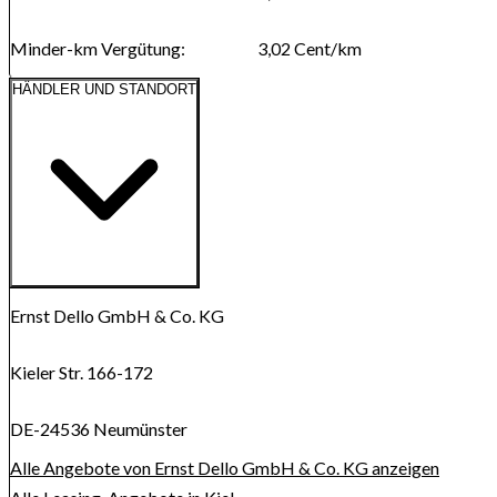
Minder-km Vergütung
:
3,02
Cent/km
HÄNDLER UND STANDORT
Route anzeigen
Karte wird geladen...
Ernst Dello GmbH & Co. KG
Kieler Str. 166-172
DE-24536 Neumünster
Alle Angebote von Ernst Dello GmbH & Co. KG anzeigen