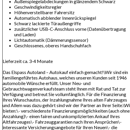
Außenspiegelabdeckungen in glänzendem Schwarz
Geschwindigkeitsregler
Höhenverstellbarer Fahrersitz
Automatisch abblender Innenrückspiegel
Schwarz lackierte Türaußengriffe
zusätzlicher USB-C-Anschluss vorne (Datenübertragung
und Laden)
Lichtautomatik (Dämmerungssensor)
Geschlossenes, oberes Handschuhfach
Lieferzeit ca. 3-4 Monate
Das Elspass Autoland – Autokauf einfach gemacht!\Wir sind ein
familiengeführtes Autohaus, welches unseren Kunden seit 1946
automobile Wünsche erfüllt. Unser Neu- und
Gebrauchtwagenverkaufsteam steht Ihnen mit Rat und Tat zur
Verfügung und betreut Sie vollumfänglich. Für die Finanzierung
Ihres Wunschautos, der Inzahlungnahme Ihres alten Fahrzeuges
und Allem was dazu gehört sind wir der Partner an Ihrer Seite.\Wi
bieten:\- verschiedenste Finanzierungsmöglichkeiten (auch ohne
Anzahlung)\- einen fairen und unkomplizierten Ankauf Ihres
Altfahrzeuges\- Fahrzeuggarantien nach Ihren Ansprüchen\-
interessante Versicherungsangebote für Ihren Neuen\- die