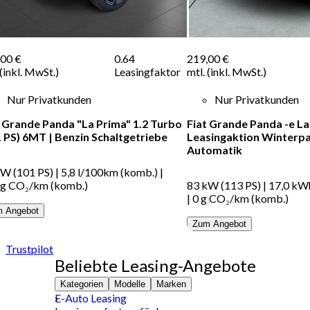
,00 €
0.64
219,00 €
 (inkl. MwSt.)
Leasingfaktor
mtl. (inkl. MwSt.)
Nur Privatkunden
Nur Privatkunden
t Grande Panda "La Prima" 1.2 Turbo
Fiat Grande Panda -e La
1 PS) 6MT
|
Benzin
Schaltgetriebe
Leasingaktion Winterp
Automatik
kW (101 PS)
|
5,8 l/100km (komb.)
|
 g CO₂/km (komb.)
83 kW (113 PS)
|
17,0 kW
|
0 g CO₂/km (komb.)
 Angebot
Zum Angebot
Trustpilot
Beliebte Leasing-Angebote
Kategorien
Modelle
Marken
E-Auto Leasing