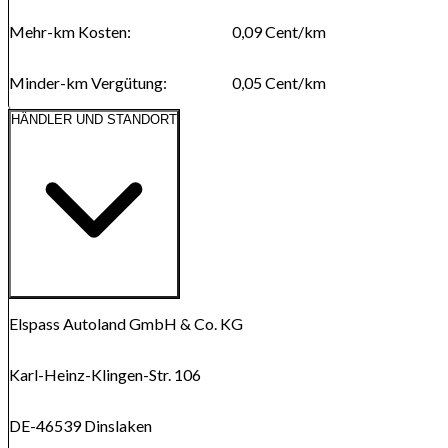
Mehr-km Kosten
:
0,09
Cent/km
Minder-km Vergütung
:
0,05
Cent/km
HÄNDLER UND STANDORT
Route anzeigen
Karte wird geladen...
Elspass Autoland GmbH & Co. KG
Karl-Heinz-Klingen-Str. 106
DE-46539 Dinslaken