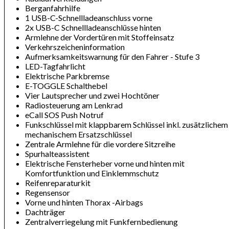
Berganfahrhilfe
1 USB-C-Schnellladeanschluss vorne
2x USB-C Schnellladeanschlüsse hinten
Armlehne der Vordertüren mit Stoffeinsatz
Verkehrszeicheninformation
Aufmerksamkeitswarnung für den Fahrer - Stufe 3
LED-Tagfahrlicht
Elektrische Parkbremse
E-TOGGLE Schalthebel
Vier Lautsprecher und zwei Hochtöner
Radiosteuerung am Lenkrad
eCall SOS Push Notruf
Funkschlüssel mit klappbarem Schlüssel inkl. zusätzlichem
mechanischem Ersatzschlüssel
Zentrale Armlehne für die vordere Sitzreihe
Spurhalteassistent
Elektrische Fensterheber vorne und hinten mit
Komfortfunktion und Einklemmschutz
Reifenreparaturkit
Regensensor
Vorne und hinten Thorax -Airbags
Dachträger
Zentralverriegelung mit Funkfernbedienung