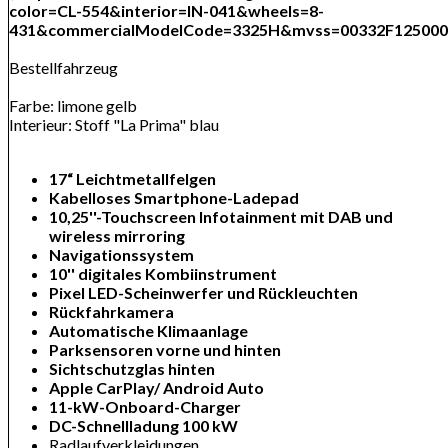
color=CL-554&interior=IN-041&wheels=8-
431&commercialModelCode=3325H&mvss=00332F125000&s
Bestellfahrzeug
Farbe: limone gelb
Interieur: Stoff "La Prima" blau
17“ Leichtmetallfelgen
Kabelloses Smartphone-Ladepad
10,25''-Touchscreen Infotainment mit DAB und
wireless mirroring
Navigationssystem
10'' digitales Kombiinstrument
Pixel LED-Scheinwerfer und Rückleuchten
Rückfahrkamera
Automatische Klimaanlage
Parksensoren vorne und hinten
Sichtschutzglas hinten
Apple CarPlay/ Android Auto
11-kW-Onboard-Charger
DC-Schnellladung 100 kW
Radlaufverkleidungen