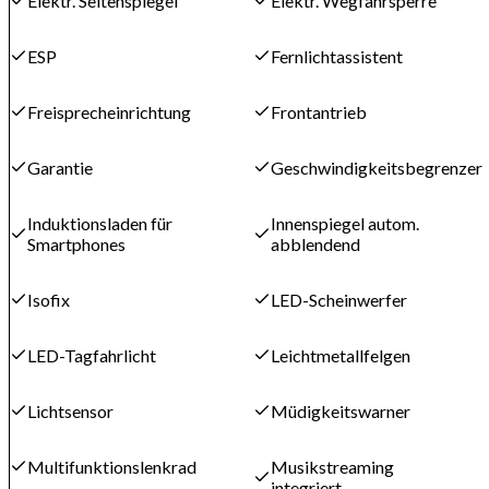
Elektr. Seitenspiegel
Elektr. Wegfahrsperre
ESP
Fernlichtassistent
Freisprecheinrichtung
Frontantrieb
Garantie
Geschwindigkeitsbegrenzer
Induktionsladen für
Innenspiegel autom.
Smartphones
abblendend
Isofix
LED-Scheinwerfer
LED-Tagfahrlicht
Leichtmetallfelgen
Lichtsensor
Müdigkeitswarner
Multifunktionslenkrad
Musikstreaming
integriert