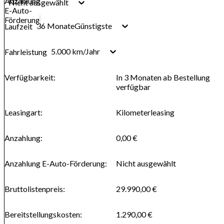
Anzahlung
Nicht ausgewählt
E-Auto-
Förderung
36 Monate
Günstigste
Laufzeit
5.000 km/Jahr
Fahrleistung
Verfügbarkeit
:
In 3 Monaten ab Bestellung
verfügbar
Leasingart
:
Kilometerleasing
Anzahlung
:
0,00 €
Anzahlung E-Auto-Förderung
:
Nicht ausgewählt
Bruttolistenpreis
:
29.990,00 €
Bereitstellungskosten
:
1.290,00 €