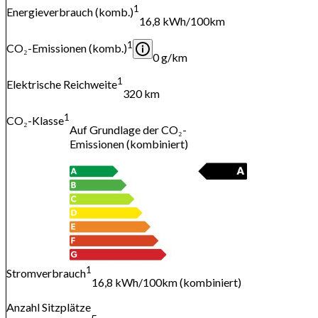
1
Energieverbrauch (komb.)
16,8 kWh/100km
1
CO₂-Emissionen (komb.)
0 g/km
1
Elektrische Reichweite
320 km
1
CO₂-Klasse
Auf Grundlage der CO₂-
Emissionen (kombiniert)
1
Stromverbrauch
16,8 kWh/100km (kombiniert)
Anzahl Sitzplätze