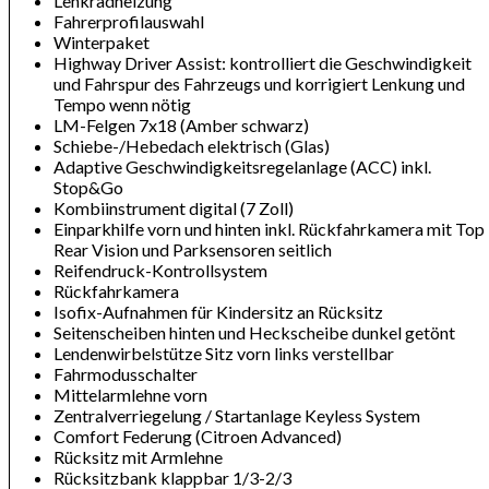
Lenkradheizung
Fahrerprofilauswahl
Winterpaket
Highway Driver Assist: kontrolliert die Geschwindigkeit
und Fahrspur des Fahrzeugs und korrigiert Lenkung und
Tempo wenn nötig
LM-Felgen 7x18 (Amber schwarz)
Schiebe-/Hebedach elektrisch (Glas)
Adaptive Geschwindigkeitsregelanlage (ACC) inkl.
Stop&Go
Kombiinstrument digital (7 Zoll)
Einparkhilfe vorn und hinten inkl. Rückfahrkamera mit Top
Rear Vision und Parksensoren seitlich
Reifendruck-Kontrollsystem
Rückfahrkamera
Isofix-Aufnahmen für Kindersitz an Rücksitz
Seitenscheiben hinten und Heckscheibe dunkel getönt
Lendenwirbelstütze Sitz vorn links verstellbar
Fahrmodusschalter
Mittelarmlehne vorn
Zentralverriegelung / Startanlage Keyless System
Comfort Federung (Citroen Advanced)
Rücksitz mit Armlehne
Rücksitzbank klappbar 1/3-2/3