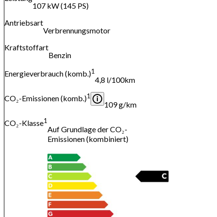
107 kW (145 PS)
Antriebsart
Verbrennungsmotor
Kraftstoffart
Benzin
1
Energieverbrauch (komb.)
4,8 l/100km
1
CO₂-Emissionen (komb.)
109 g/km
1
CO₂-Klasse
Auf Grundlage der CO₂-
Emissionen (kombiniert)