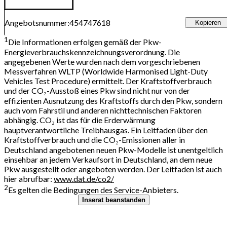
Angebotsnummer
:
454747618
Kopieren
1
Die Informationen erfolgen gemäß der Pkw-
Energieverbrauchskennzeichnungsverordnung. Die
angegebenen Werte wurden nach dem vorgeschriebenen
Messverfahren WLTP (Worldwide Harmonised Light-Duty
Vehicles Test Procedure) ermittelt. Der Kraftstoffverbrauch
und der CO₂-Ausstoß eines Pkw sind nicht nur von der
effizienten Ausnutzung des Kraftstoffs durch den Pkw, sondern
auch vom Fahrstil und anderen nichttechnischen Faktoren
abhängig. CO₂ ist das für die Erderwärmung
hauptverantwortliche Treibhausgas. Ein Leitfaden über den
Kraftstoffverbrauch und die CO₂-Emissionen aller in
Deutschland angebotenen neuen Pkw-Modelle ist unentgeltlich
einsehbar an jedem Verkaufsort in Deutschland, an dem neue
Pkw ausgestellt oder angeboten werden. Der Leitfaden ist auch
hier abrufbar:
www.dat.de/co2/
2
Es gelten die Bedingungen des Service-Anbieters.
Inserat beanstanden