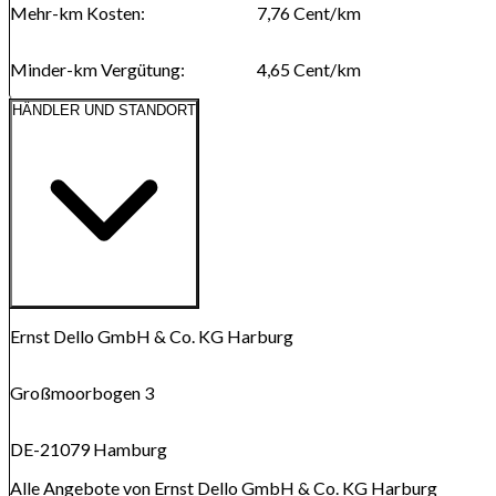
Mehr-km Kosten
:
7,76
Cent/km
Minder-km Vergütung
:
4,65
Cent/km
HÄNDLER UND STANDORT
Route anzeigen
Karte wird geladen...
Ernst Dello GmbH & Co. KG Harburg
Großmoorbogen 3
DE-21079 Hamburg
Alle Angebote von Ernst Dello GmbH & Co. KG Harburg