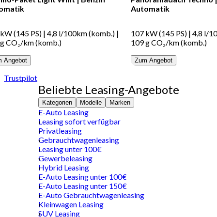
omatik
Automatik
 kW (145 PS)
|
4,8 l/100km (komb.)
|
107 kW (145 PS)
|
4,8 l/
 g CO₂/km (komb.)
109 g CO₂/km (komb.)
 Angebot
Zum Angebot
Trustpilot
Beliebte Leasing-Angebote
Kategorien
Modelle
Marken
E-Auto Leasing
Leasing sofort verfügbar
Privatleasing
Gebrauchtwagenleasing
Leasing unter 100€
Gewerbeleasing
Hybrid Leasing
E-Auto Leasing unter 100€
E-Auto Leasing unter 150€
E-Auto Gebrauchtwagenleasing
Kleinwagen Leasing
SUV Leasing