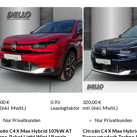
,00 €
0.93
320,00 €
 (inkl. MwSt.)
Leasingfaktor
mtl. (inkl. MwSt.)
Nur Privatkunden
Nur Privatkunden
roën C4 X Max Hybrid 107kW AT
Citroën C4 X Max Hybri
hno-Paket Light Wint
|
Benzin
Panoramadach Techno