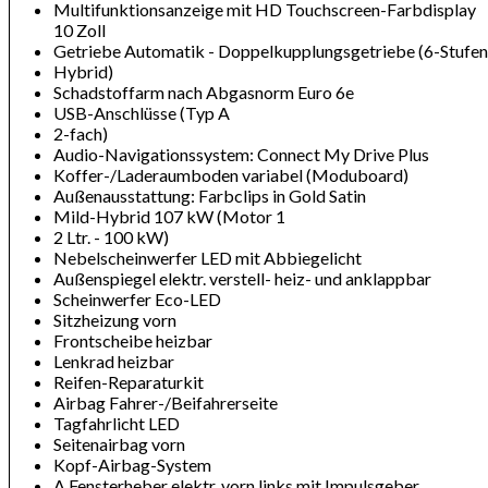
Multifunktionsanzeige mit HD Touchscreen-Farbdisplay
10 Zoll
Getriebe Automatik - Doppelkupplungsgetriebe (6-Stufen
Hybrid)
Schadstoffarm nach Abgasnorm Euro 6e
USB-Anschlüsse (Typ A
2-fach)
Audio-Navigationssystem: Connect My Drive Plus
Koffer-/Laderaumboden variabel (Moduboard)
Außenausstattung: Farbclips in Gold Satin
Mild-Hybrid 107 kW (Motor 1
2 Ltr. - 100 kW)
Nebelscheinwerfer LED mit Abbiegelicht
Außenspiegel elektr. verstell- heiz- und anklappbar
Scheinwerfer Eco-LED
Sitzheizung vorn
Frontscheibe heizbar
Lenkrad heizbar
Reifen-Reparaturkit
Airbag Fahrer-/Beifahrerseite
Tagfahrlicht LED
Seitenairbag vorn
Kopf-Airbag-System
A Fensterheber elektr. vorn links mit Impulsgeber