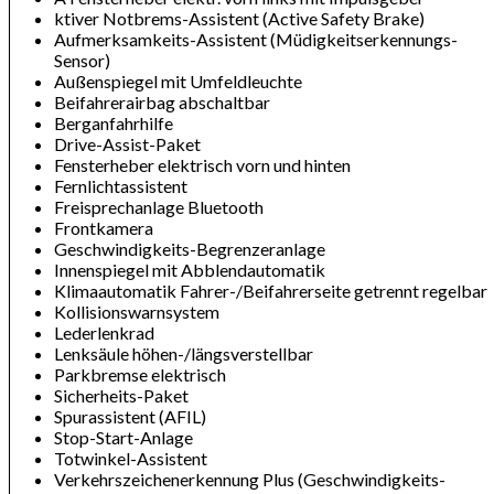
ktiver Notbrems-Assistent (Active Safety Brake)
Aufmerksamkeits-Assistent (Müdigkeitserkennungs-
Sensor)
Außenspiegel mit Umfeldleuchte
Beifahrerairbag abschaltbar
Berganfahrhilfe
Drive-Assist-Paket
Fensterheber elektrisch vorn und hinten
Fernlichtassistent
Freisprechanlage Bluetooth
Frontkamera
Geschwindigkeits-Begrenzeranlage
Innenspiegel mit Abblendautomatik
Klimaautomatik Fahrer-/Beifahrerseite getrennt regelbar
Kollisionswarnsystem
Lederlenkrad
Lenksäule höhen-/längsverstellbar
Parkbremse elektrisch
Sicherheits-Paket
Spurassistent (AFIL)
Stop-Start-Anlage
Totwinkel-Assistent
Verkehrszeichenerkennung Plus (Geschwindigkeits-