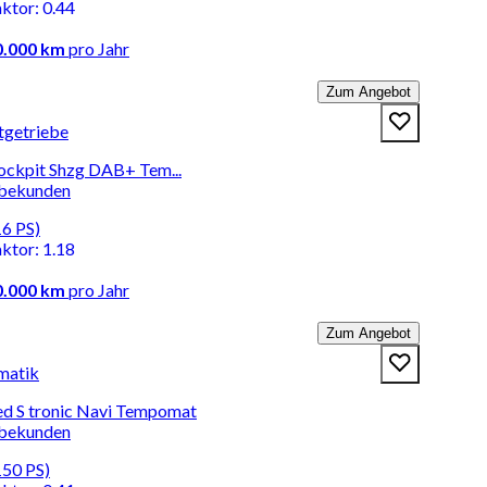
aktor
:
0.44
0.000 km
pro Jahr
Zum Angebot
tgetriebe
Cockpit Shzg DAB+ Tem...
rbekunden
16 PS)
aktor
:
1.18
0.000 km
pro Jahr
Zum Angebot
matik
ed S tronic Navi Tempomat
rbekunden
150 PS)