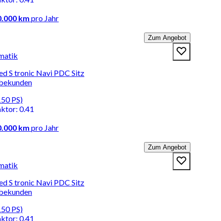
0.000 km
pro Jahr
Zum Angebot
matik
d S tronic Navi PDC Sitz
rbekunden
150 PS)
aktor
:
0.41
0.000 km
pro Jahr
Zum Angebot
matik
d S tronic Navi PDC Sitz
rbekunden
150 PS)
aktor
:
0.41