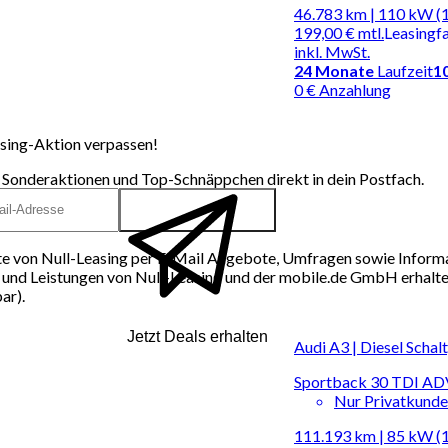
46.783 km | 110 kW (
199,00 €
mtl.
Leasingf
inkl. MwSt.
24
Monate
Laufzeit
1
0 € Anzahlung
sing-Aktion verpassen!
 Sonderaktionen und Top-Schnäppchen direkt in dein Postfach.
e von Null-Leasing per E-Mail Angebote, Umfragen sowie Inform
und Leistungen von Null-Leasing und der mobile.de GmbH erhalten
ar).
Jetzt Deals erhalten
Audi A3 | Diesel Schal
Sportback 30 TDI 
Nur Privatkund
111.193 km | 85 kW (