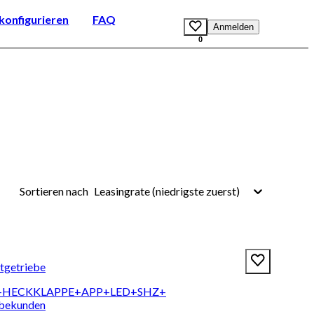
onfigurieren
FAQ
Anmelden
0
Leasingrate (niedrigste zuerst)
Sortieren nach
ltgetriebe
+EL-HECKKLAPPE+APP+LED+SHZ+
rbekunden