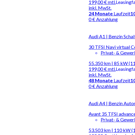
199,00 €
mtl.
Leasingf
inkl. MwSt.
24
Monate
Laufzeit
1
0 € Anzahlung
Audi A1 | Benzin Schal
30 TFSI Navi virtual 
Privat- & Gewe
55.350 km | 85 kW (1
199,00 €
mtl.
Leasingf
inkl. MwSt.
48
Monate
Laufzeit
1
0 € Anzahlung
Audi A4 | Benzin Auto
Avant 35 TFSI advanc
Privat- & Gewe
53.503 km | 110 kW (