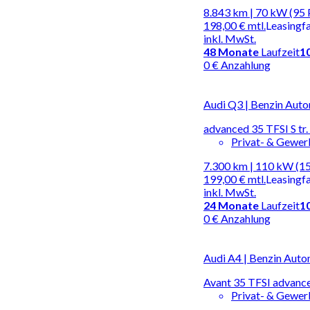
8.843 km | 70 kW (95 
198,00 €
mtl.
Leasingf
inkl. MwSt.
48
Monate
Laufzeit
1
0 € Anzahlung
Audi Q3 | Benzin Aut
advanced 35 TFSI S t
Privat- & Gewe
7.300 km | 110 kW (1
199,00 €
mtl.
Leasingf
inkl. MwSt.
24
Monate
Laufzeit
1
0 € Anzahlung
Audi A4 | Benzin Auto
Avant 35 TFSI advance
Privat- & Gewe