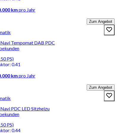
0.000 km
pro Jahr
Zum Angebot
matik
nic Navi Tempomat DAB PDC
rbekunden
150 PS)
aktor
:
0.41
0.000 km
pro Jahr
Zum Angebot
matik
c Navi PDC LED Sitzheizu
rbekunden
150 PS)
aktor
:
0.44