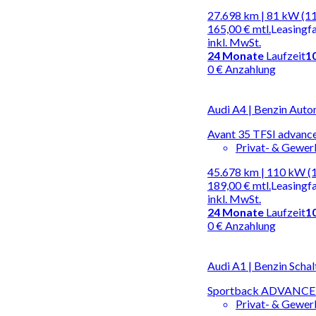
27.698 km | 81 kW (1
165,00 €
mtl.
Leasingf
inkl. MwSt.
24
Monate
Laufzeit
1
0 € Anzahlung
Audi A4 | Benzin Auto
Avant 35 TFSI advanc
Privat- & Gewe
45.678 km | 110 kW (
189,00 €
mtl.
Leasingf
inkl. MwSt.
24
Monate
Laufzeit
1
0 € Anzahlung
Audi A1 | Benzin Schal
Sportback ADVANCE
Privat- & Gewe