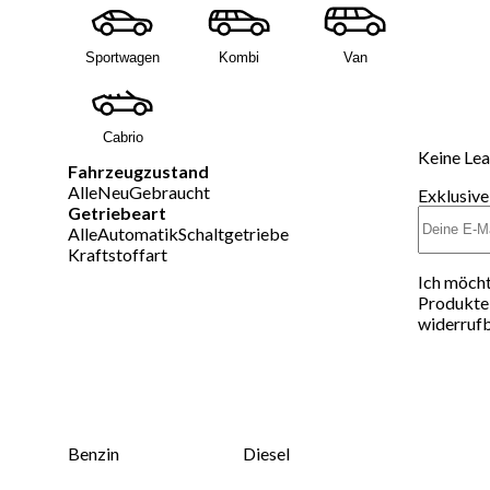
Sportwagen
Kombi
Van
Cabrio
Keine Lea
Fahrzeugzustand
Alle
Neu
Gebraucht
Exklusive
Getriebeart
Alle
Automatik
Schaltgetriebe
Kraftstoffart
Ich möcht
Produkte 
widerrufb
Benzin
Diesel