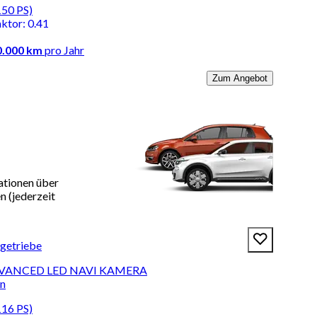
150 PS)
aktor
:
0.41
0.000 km
pro Jahr
Zum Angebot
ationen über
 (jederzeit
tgetriebe
ADVANCED LED NAVI KAMERA
en
116 PS)