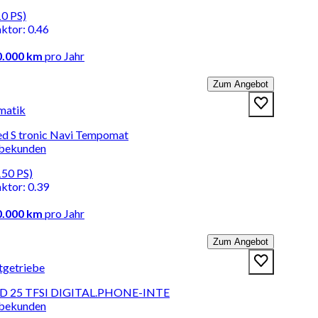
10 PS)
aktor
:
0.46
0.000 km
pro Jahr
Zum Angebot
matik
ed S tronic Navi Tempomat
rbekunden
150 PS)
aktor
:
0.39
0.000 km
pro Jahr
Zum Angebot
tgetriebe
D 25 TFSI DIGITAL.PHONE-INTE
rbekunden