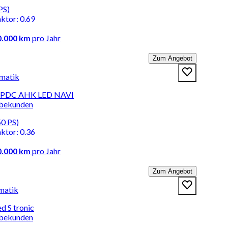
PS)
aktor
:
0.69
0.000 km
pro Jahr
Zum Angebot
omatik
r. PDC AHK LED NAVI
rbekunden
50 PS)
aktor
:
0.36
0.000 km
pro Jahr
Zum Angebot
matik
d S tronic
rbekunden