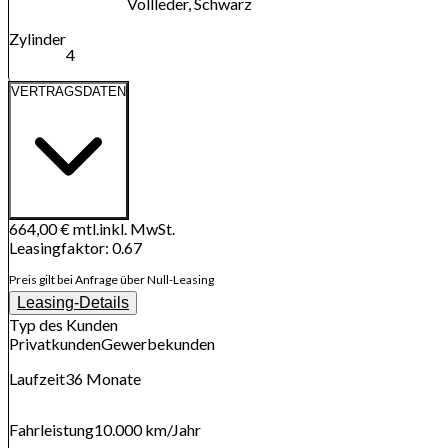
Vollleder, Schwarz
Zylinder
4
VERTRAGSDATEN
664,00 €
mtl.
inkl. MwSt.
Leasingfaktor
:
0.67
Preis gilt bei Anfrage über Null-Leasing
Leasing-Details
Typ des Kunden
Privatkunden
Gewerbekunden
Laufzeit
36
Monate
Fahrleistung
10.000 km
/Jahr