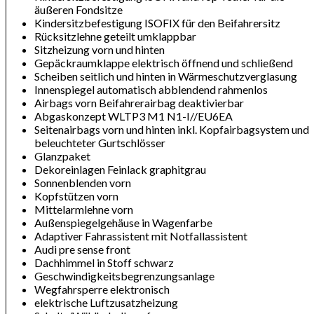
äußeren Fondsitze
Kindersitzbefestigung ISOFIX für den Beifahrersitz
Rücksitzlehne geteilt umklappbar
Sitzheizung vorn und hinten
Gepäckraumklappe elektrisch öffnend und schließend
Scheiben seitlich und hinten in Wärmeschutzverglasung
Innenspiegel automatisch abblendend rahmenlos
Airbags vorn Beifahrerairbag deaktivierbar
Abgaskonzept WLTP3 M1 N1-I//EU6EA
Seitenairbags vorn und hinten inkl. Kopfairbagsystem und
beleuchteter Gurtschlösser
Glanzpaket
Dekoreinlagen Feinlack graphitgrau
Sonnenblenden vorn
Kopfstützen vorn
Mittelarmlehne vorn
Außenspiegelgehäuse in Wagenfarbe
Adaptiver Fahrassistent mit Notfallassistent
Audi pre sense front
Dachhimmel in Stoff schwarz
Geschwindigkeitsbegrenzungsanlage
Wegfahrsperre elektronisch
elektrische Luftzusatzheizung