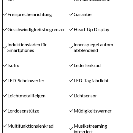
Freisprecheinrichtung
Garantie
Geschwindigkeitsbegrenzer
Head-Up Display
Induktionsladen für
Innenspiegel autom.
Smartphones
abblendend
Isofix
Lederlenkrad
LED-Scheinwerfer
LED-Tagfahrlicht
Leichtmetallfelgen
Lichtsensor
Lordosenstütze
Müdigkeitswarner
Multifunktionslenkrad
Musikstreaming
integriert