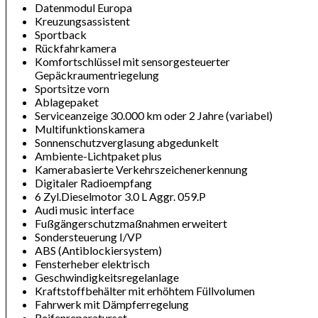
Datenmodul Europa
Kreuzungsassistent
Sportback
Rückfahrkamera
Komfortschlüssel mit sensorgesteuerter
Gepäckraumentriegelung
Sportsitze vorn
Ablagepaket
Serviceanzeige 30.000 km oder 2 Jahre (variabel)
Multifunktionskamera
Sonnenschutzverglasung abgedunkelt
Ambiente-Lichtpaket plus
Kamerabasierte Verkehrszeichenerkennung
Digitaler Radioempfang
6 Zyl.Dieselmotor 3.0 L Aggr. 059.P
Audi music interface
Fußgängerschutzmaßnahmen erweitert
Sondersteuerung I/VP
ABS (Antiblockiersystem)
Fensterheber elektrisch
Geschwindigkeitsregelanlage
Kraftstoffbehälter mit erhöhtem Füllvolumen
Fahrwerk mit Dämpferregelung
Reifenreparaturset