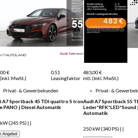
,00 €
0.51
483,00 €
 (inkl. MwSt.)
Leasingfaktor
mtl. (inkl. MwSt.)
Privat- & Gewerbekunden
Privat- & Gewerbe
i A7 Sportback 45 TDI quattro S tron
Audi A7 Sportback 55 T
ine PANO
|
Diesel
Automatik
Leder*RFK*LED*Sound
Automatik
 kW (245 PS)
|
|
250 kW (340 PS)
|
|
 Angebot