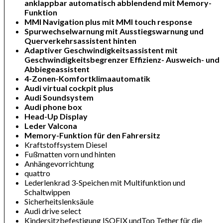
anklappbar automatisch abblendend mit Memory-
Funktion
MMI Navigation plus mit MMI touch response
Spurwechselwarnung mit Ausstiegswarnung und
Querverkehrsassistent hinten
Adaptiver Geschwindigkeitsassistent mit
Geschwindigkeitsbegrenzer Effizienz- Ausweich- und
Abbiegeassistent
4-Zonen-Komfortklimaautomatik
Audi virtual cockpit plus
Audi Soundsystem
Audi phone box
Head-Up Display
Leder Valcona
Memory-Funktion für den Fahrersitz
Kraftstoffsystem Diesel
Fußmatten vorn und hinten
Anhängevorrichtung
quattro
Lederlenkrad 3-Speichen mit Multifunktion und
Schaltwippen
Sicherheitslenksäule
Audi drive select
Kindersitzbefestigung ISOFIX undTop Tether für die