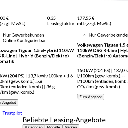
,00 €
0.35
177,55 €
 (zzgl. MwSt.)
Leasingfaktor
mtl. (zzgl. MwSt.)
Nur Gewerbekunden
Nur Gewerbekunde
Online Konfigurierbar
Volkswagen Tiguan 1.5
kswagen Tiguan 1.5 eHybrid 110kW
110kW DSG R-Line
|
Hyb
 R-Line
|
Hybrid (Benzin/Elektro)
(Benzin/Elektro)
Automa
omatik
150 kW (204 PS)
|
137,0 
 kW (204 PS)
|
13,7 kWh/100km + 1,6
l/100km (gew. komb.), --
0km (gew. komb.), 5,8
l/100km (entladen, komb.
0km (entladen, komb.)
|
36 g
CO₂/km (gew. komb.)
/km (gew. komb.)
Zum Angebot
 Angebot
Trustpilot
Beliebte Leasing-Angebote
Kategorien
Modelle
Marken