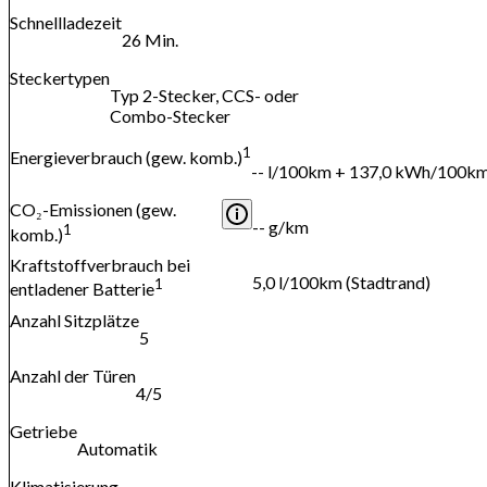
Schnellladezeit
26 Min.
Steckertypen
Typ 2-Stecker, CCS- oder
Combo-Stecker
1
Energieverbrauch (gew. komb.)
-- l/100km + 137,0 kWh/100k
CO₂-Emissionen (gew.
-- g/km
1
komb.)
Kraftstoffverbrauch bei
5,0 l/100km (Stadtrand)
1
entladener Batterie
Anzahl Sitzplätze
5
Anzahl der Türen
4/5
Getriebe
Automatik
Klimatisierung