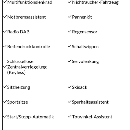
Multifunktionslenkrad
Nichtraucher-Fahrzeug
Notbremsassistent
Pannenkit
Radio DAB
Regensensor
Reifendruckkontrolle
Schaltwippen
Schlüssellose
Servolenkung
Zentralverriegelung
(Keyless)
Sitzheizung
Skisack
Sportsitze
Spurhalteassistent
Start/Stopp-Automatik
Totwinkel-Assistent