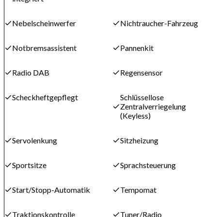
Nebelscheinwerfer
Nichtraucher-Fahrzeug
Notbremsassistent
Pannenkit
Radio DAB
Regensensor
Scheckheftgepflegt
Schlüssellose
Zentralverriegelung
(Keyless)
Servolenkung
Sitzheizung
Sportsitze
Sprachsteuerung
Start/Stopp-Automatik
Tempomat
Traktionskontrolle
Tuner/Radio