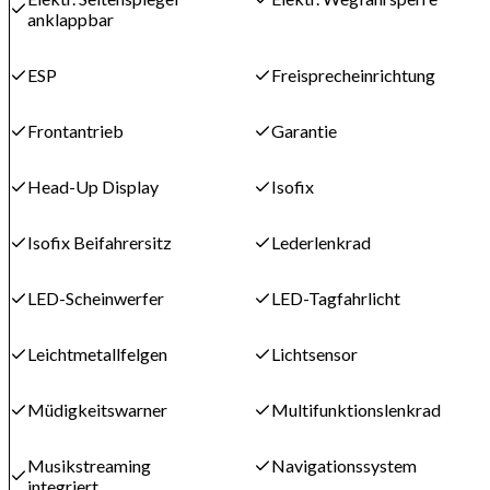
anklappbar
ESP
Freisprecheinrichtung
Frontantrieb
Garantie
Head-Up Display
Isofix
Isofix Beifahrersitz
Lederlenkrad
LED-Scheinwerfer
LED-Tagfahrlicht
Leichtmetallfelgen
Lichtsensor
Müdigkeitswarner
Multifunktionslenkrad
Musikstreaming
Navigationssystem
integriert