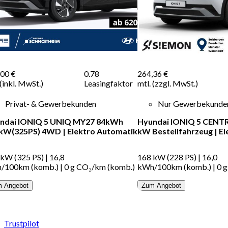
,00 €
0.78
264,36 €
 (inkl. MwSt.)
Leasingfaktor
mtl. (zzgl. MwSt.)
Privat- & Gewerbekunden
Nur Gewerbekunde
ndai IONIQ 5 UNIQ MY27 84kWh
Hyundai IONIQ 5 CENTR
kW(325PS) 4WD
|
Elektro
Automatik
kW Bestellfahrzeug
|
El
 kW (325 PS)
|
16,8
168 kW (228 PS)
|
16,0
/100km (komb.)
|
0 g CO₂/km (komb.)
kWh/100km (komb.)
|
0 
 Angebot
Zum Angebot
Trustpilot