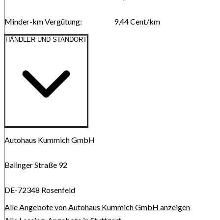
Minder-km Vergütung
:
9,44
Cent/km
HÄNDLER UND STANDORT
Route anzeigen
Karte wird geladen...
Autohaus Kummich GmbH
Balinger Straße 92
DE-72348 Rosenfeld
Alle Angebote von Autohaus Kummich GmbH anzeigen