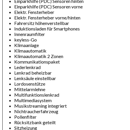
Einparkhilfe (PDC) Sensoren hinten
Einparkhilfe (PDC) Sensoren vorne
Elektr. Fensterheber
Elektr. Fensterheber vorne/hinten
Fahrersitz höhenverstellbar
Induktionsladen für Smartphones
Innenraumfilter
keyless-Go
Klimaanlage
Klimaautomatik
Klimaautomatik 2 Zonen
Kommunikationspaket
Lederlenkrad
Lenkrad beheizbar
Lenksäule einstellbar
Lordosenstütze
Mittelarmlehne
Multifunktionslenkrad
Multimediasystem
Musikstreaming integriert
Nichtraucherfahrzeug
Pollenfilter
Rücksitzbank geteilt
Sitzheizung