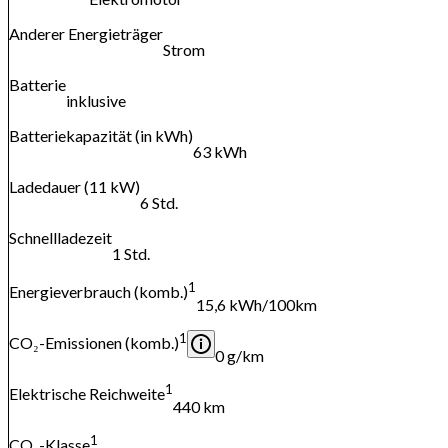
Anderer Energieträger
Strom
Batterie
inklusive
Batteriekapazität (in kWh)
63 kWh
Ladedauer (11 kW)
6 Std.
Schnellladezeit
1 Std.
1
Energieverbrauch (komb.)
15,6 kWh/100km
1
CO₂-Emissionen (komb.)
0 g/km
1
Elektrische Reichweite
440 km
1
CO₂-Klasse