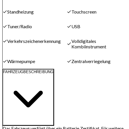
Standheizung
Touchscreen
Tuner/Radio
USB
Verkehrszeichenerkennung
Volldigitales
Kombiinstrument
Wärmepumpe
Zentralverriegelung
FAHRZEUGBESCHREIBUNG
Das Fahrzeug verfügt über ein Batterie Zertifikat. Für weitere