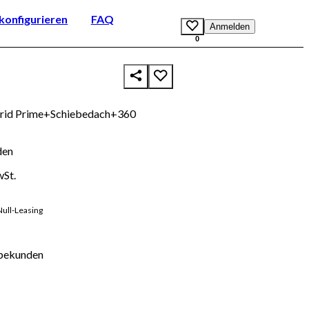
onfigurieren
FAQ
Anmelden
0
id Prime+Schiebedach+360
den
wSt.
Null-Leasing
bekunden