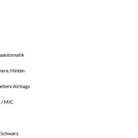
aautomatik
era, Hinten
weitere Airbags
 / MIC
, Schwarz