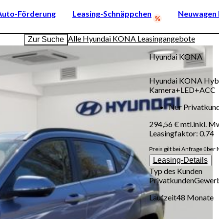
Auto-Förderung
Leasing-Schnäppchen
Neuwagen k
Alle Hyundai KONA Leasingangebote
Zur Suche
Hyundai
KONA
Hyundai KONA Hybr
Kamera+LED+ACC
Nur Privatkun
294,56 €
mtl.
inkl. M
Leasingfaktor
:
0.74
Preis gilt bei Anfrage über 
Leasing-Details
Typ des Kunden
Privatkunden
Gewer
Laufzeit
48
Monate