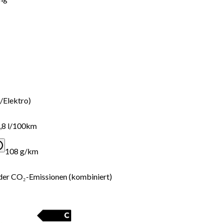
/Elektro)
,8 l/100km
108 g/km
der CO₂-Emissionen (kombiniert)