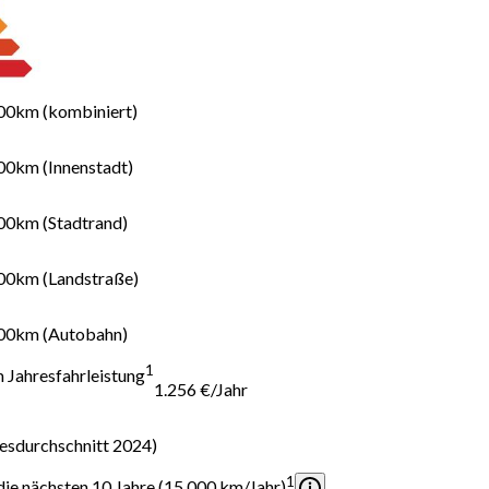
100km (kombiniert)
100km (Innenstadt)
100km (Stadtrand)
100km (Landstraße)
100km (Autobahn)
1
 Jahresfahrleistung
1.256 €/Jahr
resdurchschnitt 2024)
1
ie nächsten 10 Jahre (15.000 km/Jahr)