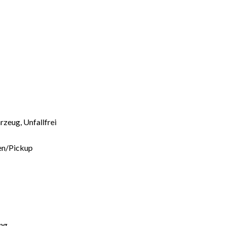
zeug, Unfallfrei
n/Pickup
ng