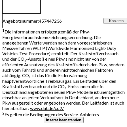
Angebotsnummer
:
457447236
Kopieren
1
Die Informationen erfolgen gemäß der Pkw-
Energieverbrauchskennzeichnungsverordnung. Die
angegebenen Werte wurden nach dem vorgeschriebenen
Messverfahren WLTP (Worldwide Harmonised Light-Duty
Vehicles Test Procedure) ermittelt. Der Kraftstoffverbrauch
und der CO₂-Ausstoß eines Pkw sind nicht nur von der
effizienten Ausnutzung des Kraftstoffs durch den Pkw, sondern
auch vom Fahrstil und anderen nichttechnischen Faktoren
abhängig. CO₂ ist das für die Erderwärmung
hauptverantwortliche Treibhausgas. Ein Leitfaden über den
Kraftstoffverbrauch und die CO₂-Emissionen aller in
Deutschland angebotenen neuen Pkw-Modelle ist unentgeltlich
einsehbar an jedem Verkaufsort in Deutschland, an dem neue
Pkw ausgestellt oder angeboten werden. Der Leitfaden ist auch
hier abrufbar:
www.dat.de/co2/
2
Es gelten die Bedingungen des Service-Anbieters.
Inserat beanstanden