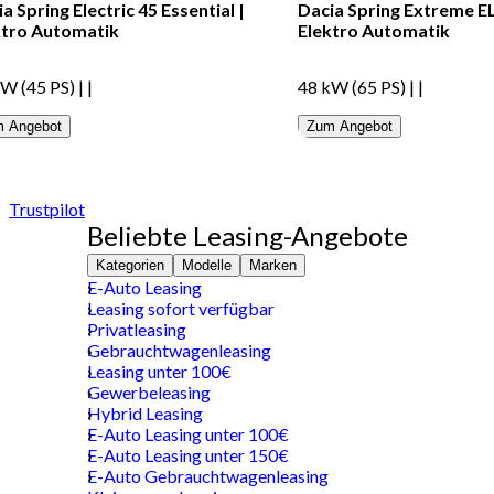
a Spring Electric 45 Essential
|
Dacia Spring Extreme E
ktro
Automatik
Elektro
Automatik
kW (45 PS)
|
|
48 kW (65 PS)
|
|
 Angebot
Zum Angebot
Trustpilot
Beliebte Leasing-Angebote
Kategorien
Modelle
Marken
E-Auto Leasing
Leasing sofort verfügbar
Privatleasing
Gebrauchtwagenleasing
Leasing unter 100€
Gewerbeleasing
Hybrid Leasing
E-Auto Leasing unter 100€
E-Auto Leasing unter 150€
E-Auto Gebrauchtwagenleasing