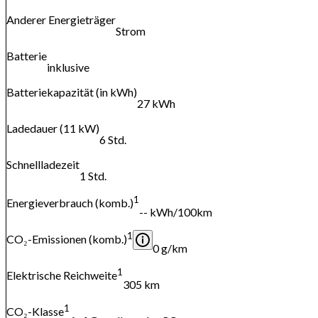
Anderer Energieträger
Strom
Batterie
inklusive
Batteriekapazität (in kWh)
27 kWh
Ladedauer (11 kW)
6 Std.
Schnellladezeit
1 Std.
1
Energieverbrauch (komb.)
-- kWh/100km
1
CO₂-Emissionen (komb.)
0 g/km
1
Elektrische Reichweite
305 km
1
CO₂-Klasse