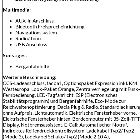
Multimedia:
AUX-In Anschluss
Bluetooth Freisprecheinrichtung
Navigationssystem
Radio/Tuner
USB Anschluss
Sonstiges:
Berganfahrhilfe
Weitere Beschreibung:
CCS-Ladeanschluss, facba1, Optionspaket Expression inkl. KM
Westeuropa, Look-Paket Orange, Zentralverriegelung mit Funk-
Fernbedienung, LED-Tagfahrlicht, ESP (Electronisches
Stabilitätsprogramm) und Berganfahrhilfe, Eco-Mode zur
Reichweitenoptimierung, Dacia Plug & Radio, Standardlackierun
ohne Aufpreis, Lichtautomatik, Elektrische Fensterheber vorne,
Elektrische Fensterheber hinten, Bordcomputer mit 35-Zoll-TFT
Display, Notbremsassistent, E-Call: Automatischer Notruf,
Indirektes Reifendruckkontrollsystem, Ladekabel Typ2/Typ2
(Mode 3), Ladekabel Schuko/Typ2 (Mode 2 10 A),