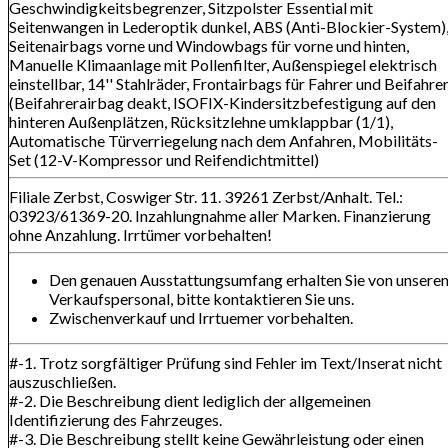
Geschwindigkeitsbegrenzer, Sitzpolster Essential mit
Seitenwangen in Lederoptik dunkel, ABS (Anti-Blockier-System)
Seitenairbags vorne und Windowbags für vorne und hinten,
Manuelle Klimaanlage mit Pollenfilter, Außenspiegel elektrisch
einstellbar, 14'' Stahlräder, Frontairbags für Fahrer und Beifahre
(Beifahrerairbag deakt, ISOFIX-Kindersitzbefestigung auf den
hinteren Außenplätzen, Rücksitzlehne umklappbar (1/1),
Automatische Türverriegelung nach dem Anfahren, Mobilitäts-
Set (12-V-Kompressor und Reifendichtmittel)
Filiale Zerbst, Coswiger Str. 11. 39261 Zerbst/Anhalt. Tel.:
03923/61369-20. Inzahlungnahme aller Marken. Finanzierung
ohne Anzahlung. Irrtümer vorbehalten!
Den genauen Ausstattungsumfang erhalten Sie von unsere
Verkaufspersonal, bitte kontaktieren Sie uns.
Zwischenverkauf und Irrtuemer vorbehalten.
#-1. Trotz sorgfältiger Prüfung sind Fehler im Text/Inserat nicht
auszuschließen.
#-2. Die Beschreibung dient lediglich der allgemeinen
Identifizierung des Fahrzeuges.
#-3. Die Beschreibung stellt keine Gewährleistung oder einen