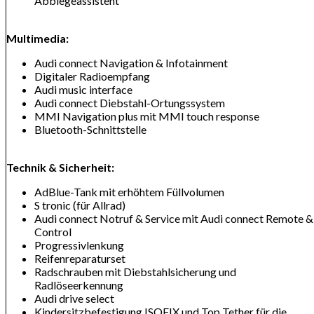
Abbiegeassistent
Multimedia:
Audi connect Navigation & Infotainment
Digitaler Radioempfang
Audi music interface
Audi connect Diebstahl-Ortungssystem
MMI Navigation plus mit MMI touch response
Bluetooth-Schnittstelle
Technik & Sicherheit:
AdBlue-Tank mit erhöhtem Füllvolumen
S tronic (für Allrad)
Audi connect Notruf & Service mit Audi connect Remote &
Control
Progressivlenkung
Reifenreparaturset
Radschrauben mit Diebstahlsicherung und
Radlöseerkennung
Audi drive select
Kindersitzbefestigung ISOFIX und Top Tether für die