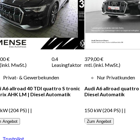
,00 €
0.4
379,00 €
 (inkl. MwSt.)
Leasingfaktor
mtl. (inkl. MwSt.)
Privat- & Gewerbekunden
Nur Privatkunden
 A6 allroad 40 TDI quattro S tronic
Audi A6 allroad quattro
rix AHK LM
|
Diesel
Automatik
Diesel
Automatik
 kW (204 PS)
|
|
150 kW (204 PS)
|
|
 Angebot
Zum Angebot
Trustpilot